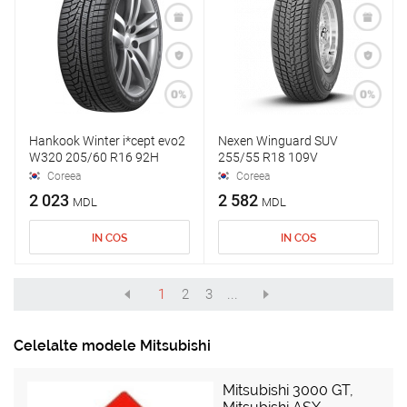
Hankook Winter i*cept evo2
Nexen Winguard SUV
W320 205/60 R16 92H
255/55 R18 109V
Coreea
Coreea
2 023
2 582
MDL
MDL
IN COS
IN COS
1
2
3
...
Celelalte modele Mitsubishi
Mitsubishi 3000 GT
,