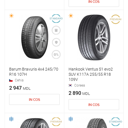
IN COS
Barum Bravuris 4x4 245/70
Hankook Ventus S1 evo2
R16 107H
SUV K117A 255/55 R18
109V
Cehia
Coreea
2 947
MDL
2 890
MDL
IN COS
IN COS