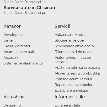
Strada Calea Basarabiei 44
Service auto in Chisinau
Strada Calea Basarabiei 44
Каталог
Servicii
Anvelopele
Vulcanizare Mobila
Jante
Stocare anvelope
Uleiuri de motor
Schimbarea anvelopelor
Acumulatoare auto
Taierea benzii de rulare
Accesorii
Ajutor tehnic in caz de
accident
Sisteme de alarma auto
Asistenta tehnica la blocare
Alimentarea cu combustibil
Pornirea acumulatorului
Repararea anvelopelor
Echilibrare anvelope
Autoshina
Informații utile
Despre noi
Livrarea şi plata