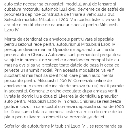
auto este necesar sa cunoasteti modelul, anul de lansare si
cubatura motorului automobilului dvs., devreme ce de astfel de
proprietati depinde constructia de frinare a vehiculului dvs.
Selectati modelul Mitsubishi L200 IV in cadrul listei si va vor fi
aratate o multitudine de cauciucuri special pentru Mitsubishi
L200 IV.
Merita de atentionat ca anvelopele pentru vara si speciale
pentru sezonul rece pentru autoturismul Mitsubishi L200 IV
presupun diverse marimi. Operatorii magazinului online de
pneuri auto in Chisinau Autoshina sunt permantent pregatiti sa
va ajute in procesul de selectie a anvelopelor compatibile cu
masina dvs si sa va presteze toate datele de baza in ceea ce
priveste un anumit model. Prin aceasta modalitate, va va fi
substantial mai facil sa identificati care pneuri auto merita
procurate pentru Mitsubishi L200 IV. Comenzile online de
anvelope auto executate inainte de amiaza (12:00) pot fi primite
in aceeasi zi. Comenzile online executate dupa amiaza vor fi
livrate la domiciliu a doua zi. Livrarea la domiciliu a pneurilor
auto pentru Mitsubishi L200 IV in orasul Chisinau se realizeaza
gratis in cazul in care costul comenzii depaseste suma de 1000
lei. Daca suma totala a comenzii este mai mica de o mie de lei
plata pentru livrare la domiciliu va prezenta 50 de lei.
Soferilor de autoturisme Mitsubishi L200 IV li se recomanda sa