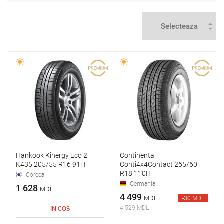
Hankook Kinergy Eco 2
Continental
K435 205/55 R16 91H
Conti4x4Contact 265/60
R18 110H
Coreea
Germania
1 628
MDL
4 499
MDL
-30 MDL
4 529 MDL
IN COS