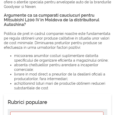
ofere o atentie speciala pentru anvelopele auto de la brandurile
Goodyear
si
Nexen
.
Argumente ca sa cumparati cauciucuri pentru
Mitsubishi L200 IV in Moldova de la distribuitorul
Autoshina?
Politica de pret in cadrul companiei noastre este fundamentata
pe regula obtinerii unor produse calitative in situatia unor valori
de cost minimale. Diminuarea preturilor pentru produse se
efectueaza in urma urmatorilor factori pozitivi:
micsorarea anumitor costuri suplimentare datorita
specificului de organizare eficienta a magazinului online;
absenta cheltuielilor pentru arendare a incaperilor
comerciale;
livrare in mod direct a pneurilor de la deallerii oficiali a
producatorilor, fara intermediari;
achizitionind loturi mari de productie obtinem reduceri
substantiale de cost
Rubrici populare