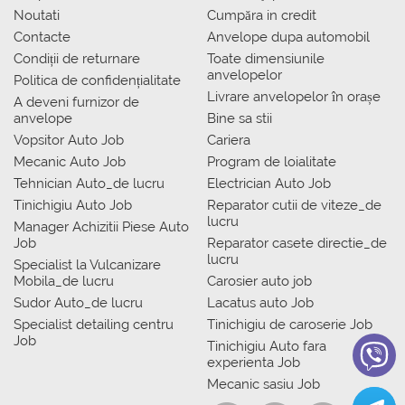
Noutati
Сumpăra in credit
Contacte
Anvelope dupa automobil
Condiții de returnare
Toate dimensiunile
anvelopelor
Politica de confidențialitate
Livrare anvelopelor în orașe
A deveni furnizor de
anvelope
Bine sa stii
Vopsitor Auto Job
Cariera
Mecanic Auto Job
Program de loialitate
Tehnician Auto_de lucru
Electrician Auto Job
Tinichigiu Auto Job
Reparator cutii de viteze_de
lucru
Manager Achizitii Piese Auto
Job
Reparator casete directie_de
lucru
Specialist la Vulcanizare
Mobila_de lucru
Carosier auto job
Sudor Auto_de lucru
Lacatus auto Job
Specialist detailing centru
Tinichigiu de caroserie Job
Job
Tinichigiu Auto fara
experienta Job
Mecanic sasiu Job