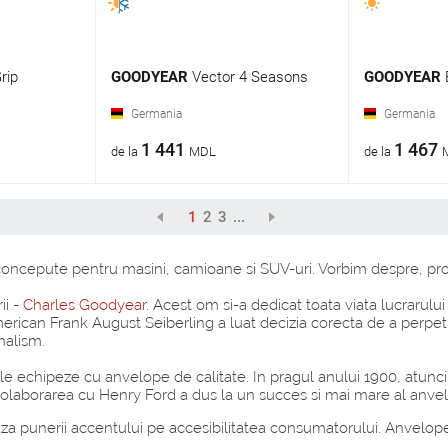
rip
GOODYEAR
Vector 4 Seasons
GOODYEAR
Germania
Germania
1 441
1 467
de la
MDL
de la
1
2
3
...
oncepute pentru masini, camioane si SUV-uri. Vorbim despre, proba
ii -
Charles Goodyear
. Acest om si-a dedicat toata viata lucrarului
l american Frank August Seiberling a luat decizia corecta de a pe
nalism.
a le echipeze cu anvelope de calitate. In pragul anului 1900, atu
r. Colaborarea cu Henry Ford a dus la un succes si mai mare al anv
aza punerii accentului pe accesibilitatea consumatorului. Anvelop