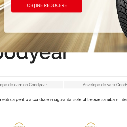
OBȚINE REDUCERE
Resetează filtrul
oodyear
lope de camion Goodyear
Anvelope de vara Good
netiti ca pentru a conduce in siguranta, soferul trebuie sa aiba minte