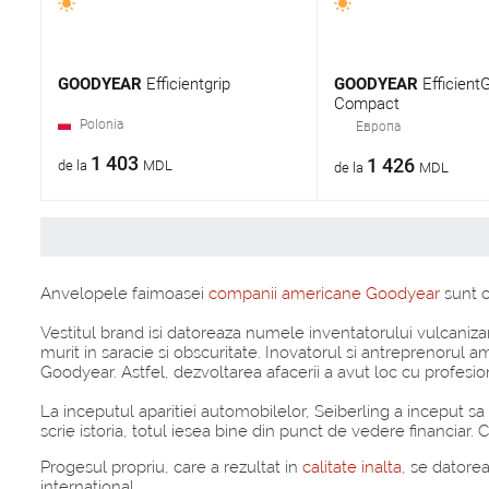
GOODYEAR
Efficientgrip
GOODYEAR
EfficientG
Compact
Polonia
Европа
1 403
1 426
de la
MDL
de la
MDL
Anvelopele faimoasei
companii americane Goodyear
sunt c
Vestitul brand isi datoreaza numele inventatorului vulcanizar
murit in saracie si obscuritate. Inovatorul si antreprenoru
Goodyear. Astfel, dezvoltarea afacerii a avut loc cu profesio
La inceputul aparitiei automobilelor, Seiberling a inceput s
scrie istoria, totul iesea bine din punct de vedere financia
Progesul propriu, care a rezultat in
calitate inalta
, se datore
international.