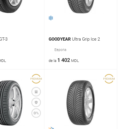
GT-3
GOODYEAR
Ultra Grip Ice 2
Европа
1 402
MDL
de la
MDL