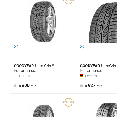
GOODYEAR
Ultra Grip 8
GOODYEAR
UltraGrip
Performance
Performance
Европа
Germania
900
927
de la
MDL
de la
MDL