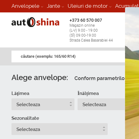
Anvelopele
Jante
Uleiuri de motor
Acumulat
+373 60 570 007
+373 
Magazin online
Vulcan
(L-V) 9:00 - 19:00
stop în
(Sî) 09:00-19:00
Strada Calea Basarabiei 44
căutare (exemplu: 165/60 R14)
Alege anvelope:
Conform parametrilor
Du
Lăţimea
Înălțimea
Selecteaza
Selecteaza
Sezonalitate
Selecteaza