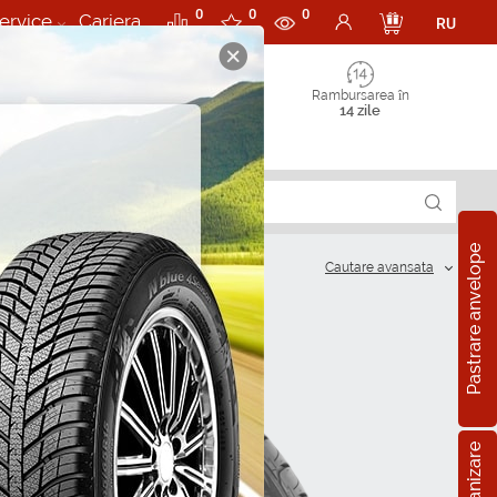
0
0
0
ervice
Cariera
RU
Rambursarea în
14 zile
Pastrare anvelope
Cautare аvansata
?
R15
5