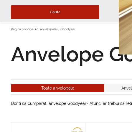
Cauta
Pagina principală
/
Anvelopele
/
Goodyear
Anvelope G
Toate anvelopele
Anve
Doriti sa cumparati anvelope Goodyear? Atunci ar trebui sa reti