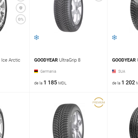
 Ice Arctic
GOODYEAR
UltraGrip 8
GOODYEAR
Germania
SUA
1 185
1 202
de la
MDL
de la