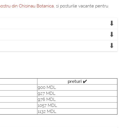
nostru din Chisinau Botanica
, si posturile vacante pentru
preturi ✔️
900 MDL
927 MDL
976 MDL
1057 MDL
1132 MDL