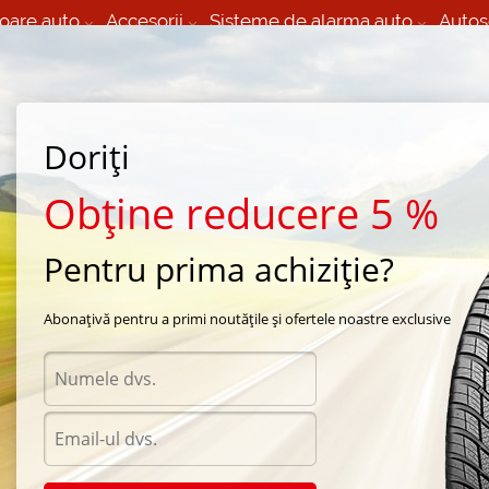
oare auto
Accesorii
Sisteme de alarma auto
Autos
60 066 000
+373 60 608 000
izare Mobila 24/7 non
Service auto in Chisinau
 toate regiunile
(L-V) 9:00 - 19:00
(Sî) 09:00-19:00
Strada Calea Basarabiei 44
Doriți
Obține reducere 5 %
Pentru prima achiziție?
pa automobil
Abonațivă pentru a primi noutățile și ofertele noastre exclusive
Diametru
Selecteaza
6
/
185