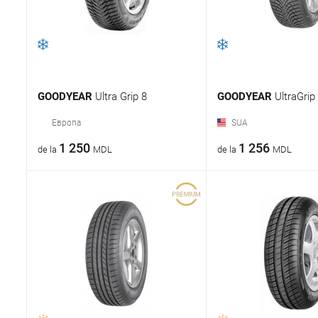
GOODYEAR
Ultra Grip 8
GOODYEAR
UltraGrip
Европа
SUA
1 250
1 256
de la
MDL
de la
MDL