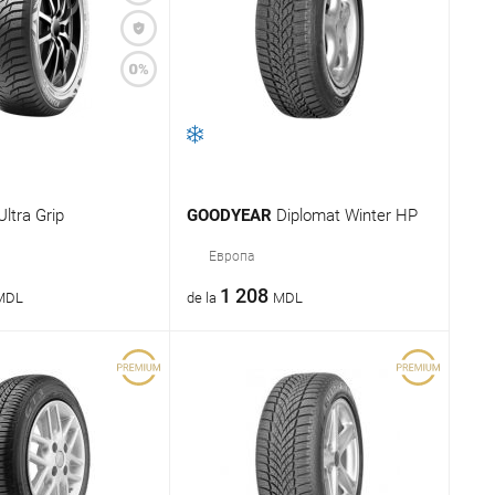
Ultra Grip
GOODYEAR
Diplomat Winter HP
Европа
1 208
MDL
de la
MDL