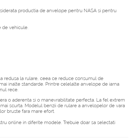
onsiderata productia de anvelope pentru NASA si pentru
 de vehicule.
nta redusa la rulare, ceea ce reduce consumul de
ai inalte standarde. Printre celelalte anvelope de iarna
nul rece.
era o aderenta si o manevrabilitate perfecta. La fel extrem
e mai scurta. Modelul benzii de rulare a anvelopelor de vara
lor bruste fara mare efort.
ru online in diferite modele. Trebuie doar sa selectati