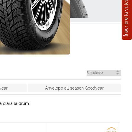
Înscriere la vulcanizare
year
Anvelope all season Goodyear
a clara la drum.