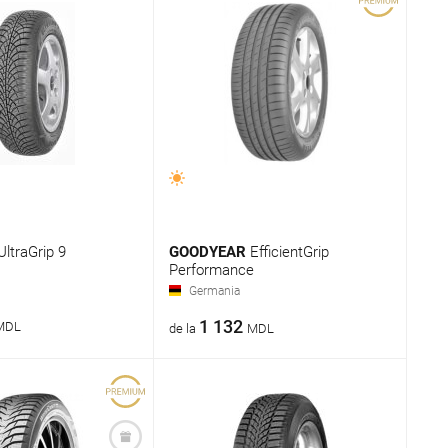
UltraGrip 9
GOODYEAR
EfficientGrip
Performance
Germania
1 132
MDL
de la
MDL