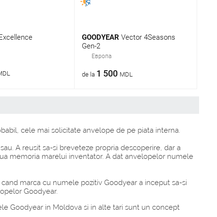
Excellence
GOODYEAR
Vector 4Seasons
Gen-2
Европа
1 500
MDL
de la
MDL
bil, cele mai solicitate anvelope de pe piata interna.
 sau. A reusit sa-si breveteze propria descoperire, dar a
rpetua memoria marelui inventator. A dat anvelopelor numele
nci cand marca cu numele pozitiv Goodyear a inceput sa-si
elopelor Goodyear.
ele Goodyear in Moldova si in alte tari sunt un concept