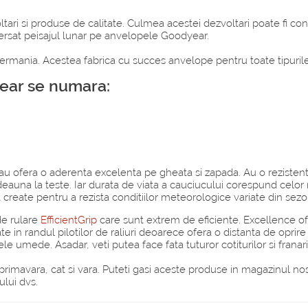
ari si produse de calitate. Culmea acestei dezvoltari poate fi c
aversat peisajul lunar pe anvelopele Goodyear.
rmania. Acestea fabrica cu succes anvelope pentru toate tipurile
year se numara:
au ofera o aderenta excelenta pe gheata si zapada. Au o reziste
auna la teste. Iar durata de viata a cauciucului corespund celor m
t create pentru a rezista conditiilor meteorologice variate din sezo
de rulare
EfficientGrip
care sunt extrem de eficiente. Excellence of
 in randul pilotilor de raliuri deoarece ofera o distanta de oprir
e umede. Asadar, veti putea face fata tuturor cotiturilor si franari
imavara, cat si vara. Puteti gasi aceste produse in magazinul nost
lui dvs.