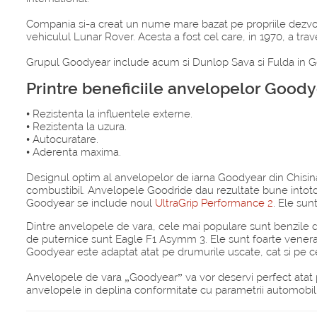
Compania si-a creat un nume mare bazat pe propriile dezvolt
vehiculul Lunar Rover. Acesta a fost cel care, in 1970, a tr
Grupul Goodyear include acum si Dunlop Sava si Fulda in Ge
Printre beneficiile anvelopelor Good
• Rezistenta la influentele externe.
• Rezistenta la uzura.
• Autocuratare.
• Aderenta maxima.
Designul optim al anvelopelor de iarna Goodyear din Chisin
combustibil. Anvelopele Goodride dau rezultate bune intotde
Goodyear se include noul
UltraGrip Performance 2
. Ele sun
Dintre anvelopele de vara, cele mai populare sunt benzile 
de puternice sunt Eagle F1 Asymm 3. Ele sunt foarte venerate
Goodyear este adaptat atat pe drumurile uscate, cat si pe cel
Anvelopele de vara „Goodyear” va vor deservi perfect atat pr
anvelopele in deplina conformitate cu parametrii automobilu