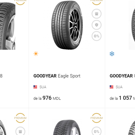
 8
GOODYEAR
Eagle Sport
GOODYEAR
SUA
SUA
976
1 057
de la
MDL
de la