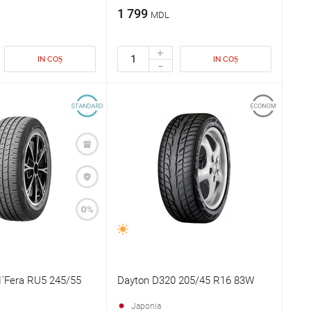
1 799
MDL
+
IN COȘ
IN COȘ
-
`Fera RU5 245/55
Dayton D320 205/45 R16 83W
Japonia