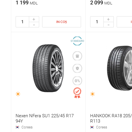
1 199
2 099
MDL
MDL
+
+
IN COȘ
-
-
Nexen NFera SU1 225/45 R17
HANKOOK RA18 205/
94Y
R113
Coreea
Coreea