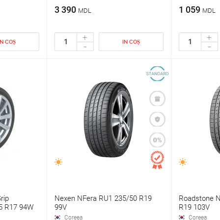
3 390
1 059
MDL
MDL
+
+
IN COȘ
IN COȘ
-
-
rip
Nexen NFera RU1 235/50 R19
Roadstone N
5 R17 94W
99V
R19 103V
Coreea
Coreea