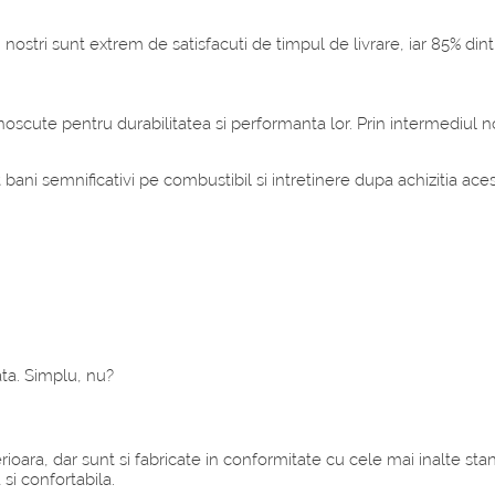
nostri sunt extrem de satisfacuti de timpul de livrare, iar 85% dintr
ute pentru durabilitatea si performanta lor. Prin intermediul nost
bani semnificativi pe combustibil si intretinere dupa achizitia ace
cata. Simplu, nu?
ara, dar sunt si fabricate in conformitate cu cele mai inalte stan
si confortabila.