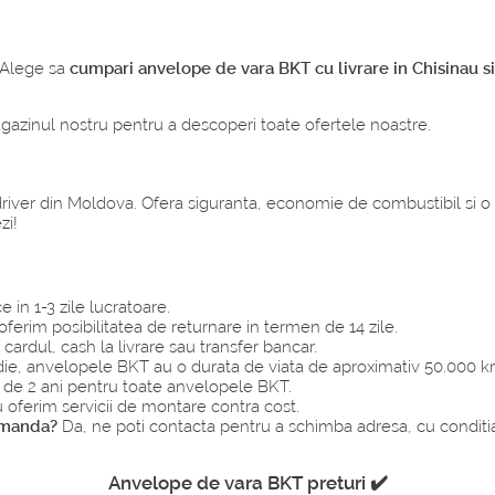
. Alege sa
cumpari anvelope de vara BKT cu livrare in Chisinau 
azinul nostru pentru a descoperi toate ofertele noastre.
iver din Moldova. Ofera siguranta, economie de combustibil si o 
zi!
e in 1-3 zile lucratoare.
oferim posibilitatea de returnare in termen de 14 zile.
ardul, cash la livrare sau transfer bancar.
ie, anvelopele BKT au o durata de viata de aproximativ 50.000 k
 de 2 ani pentru toate anvelopele BKT.
 oferim servicii de montare contra cost.
omanda?
Da, ne poti contacta pentru a schimba adresa, cu conditia 
Anvelope de vara BKT preturi ✔️