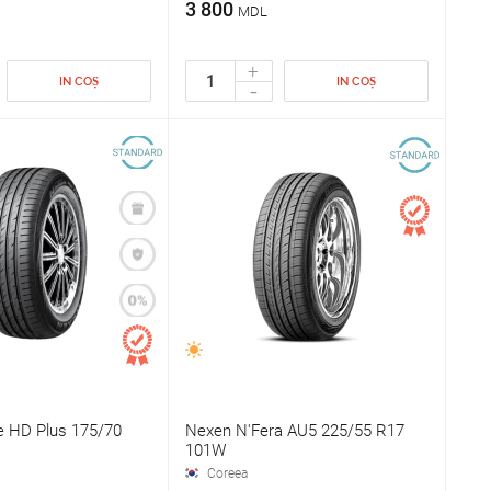
3 800
MDL
+
IN COȘ
IN COȘ
-
e HD Plus 175/70
Nexen N'Fera AU5 225/55 R17
101W
Coreea