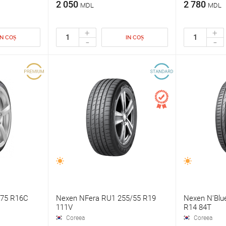
2 050
2 780
MDL
MDL
+
+
IN COȘ
IN COȘ
-
-
75 R16C
Nexen NFera RU1 255/55 R19
Nexen N'Blu
111V
R14 84T
Coreea
Coreea