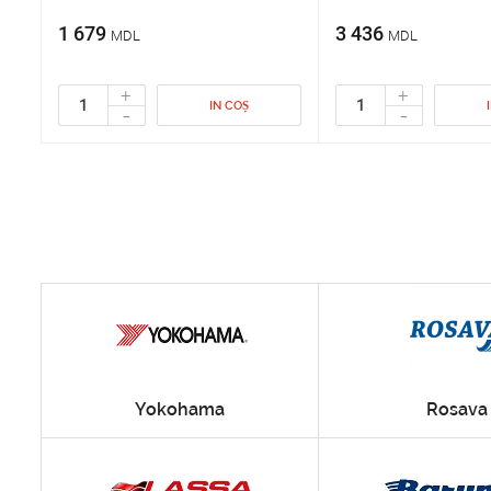
1 679
3 436
MDL
MDL
+
+
IN COȘ
-
-
Yokohama
Rosava