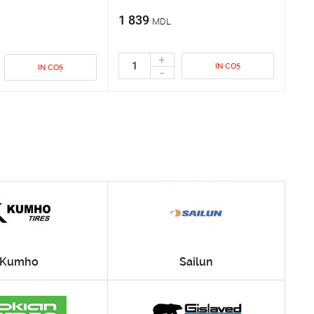
1 839
MDL
+
IN COȘ
-
IN COȘ
Kumho
Sailun