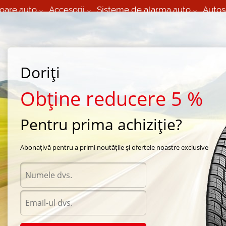
oare auto
Accesorii
Sisteme de alarma auto
Autos
60 066 000
+373 60 608 000
izare Mobila 24/7 non
Service auto in Chisinau
 toate regiunile
(L-V) 9:00 - 19:00
(Sî) 09:00-19:00
Strada Calea Basarabiei 44
Doriți
Obține reducere 5 %
Pentru prima achiziție?
 vara BKT
Abonațivă pentru a primi noutățile și ofertele noastre exclusive
BKT
BKT