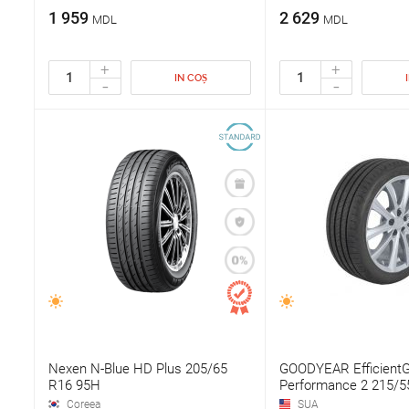
1 959
2 629
MDL
MDL
+
+
IN COȘ
-
-
Nexen N-Blue HD Plus 205/65
GOODYEAR EfficientG
R16 95H
Performance 2 215/5
Coreea
SUA