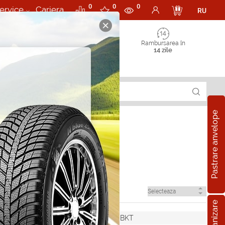
0
0
0
ervice
Cariera
RU
Rambursarea în
14 zile
Pastrare anvelope
BKT