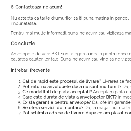
6. Contacteaza-ne acum!
Nu astepta ca tarile drumurilor sa iti puna masina in pericol
imbunatatita.
Pentru mai multe informatii, suna-ne acum sau viziteaza mag
Concluzie
Anvelopele de vara BKT sunt alegerea ideala pentru orice dr
calitatea calatoriilor tale. Suna-ne acum sau vino sa ne vizite
Intrebari frecvente
Cat de rapid este procesul de livrare?
Livrarea se fac
Pot returna anvelopele daca nu sunt multumit?
Da, 
Ce modalitati de plata acceptati?
Acceptam plata cu c
Care este durata de viata a anvelopelor BKT?
In med
Exista garantie pentru anvelope?
Da, oferim garantie
Se ofera servicii de montare?
Da, la magazinul nostru
Pot schimba adresa de livrare dupa ce am plasat c