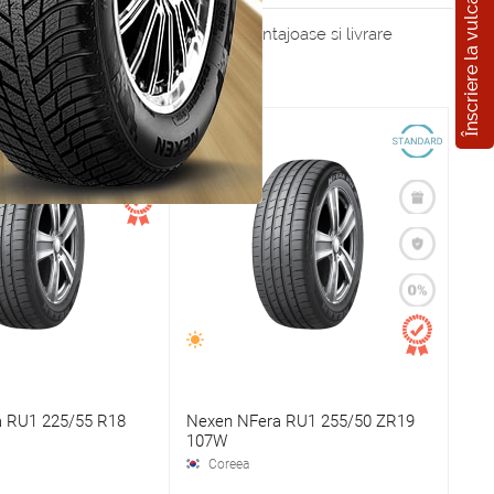
Înscriere la vulcanizare
 de masina. Profita de preturi avantajoase si livrare
 RU1 225/55 R18
Nexen NFera RU1 255/50 ZR19
107W
Coreea