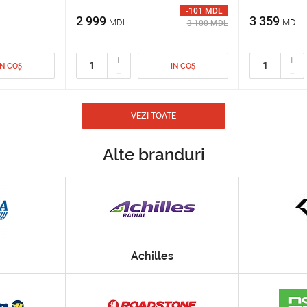
-101 MDL
2 999
3 359
MDL
MDL
3 100 MDL
+
+
IN COȘ
IN COȘ
-
-
VEZI TOATE
Alte branduri
Achilles