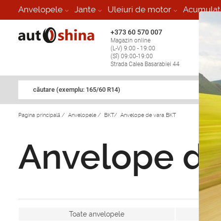
Anvelopele
Jante
Uleiuri de motor
Acumulat
+373 60 570 007
+373 
Magazin online
Vulcan
(L-V) 9:00 - 19:00
stop în
(Sî) 09:00-19:00
Strada Calea Basarabiei 44
căutare (exemplu: 165/60 R14)
Pagina principală
/
Anvelopele
/
BKT
/
Anvelope de vara BKT
Anvelope de
Toate anvelopele