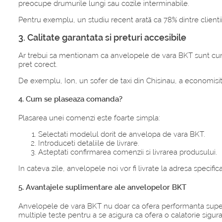
preocupe drumurile lungi sau cozile interminabile.
Pentru exemplu, un studiu recent arată ca 78% dintre clientii 
3. Calitate garantata si preturi accesibile
Ar trebui sa mentionam ca anvelopele de vara BKT sunt cunosc
pret corect.
De exemplu, Ion, un sofer de taxi din Chisinau, a economisit 
4. Cum se plaseaza comanda?
Plasarea unei comenzi este foarte simpla:
Selectati modelul dorit de anvelopa de vara BKT.
Introduceti detaliile de livrare.
Asteptati confirmarea comenzii si livrarea produsului.
In cateva zile, anvelopele noi vor fi livrate la adresa specifi
5. Avantajele suplimentare ale anvelopelor BKT
Anvelopele de vara BKT nu doar ca ofera performanta superio
multiple teste pentru a se asigura ca ofera o calatorie sigura 