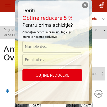
0
Doriți
Obține reducere 5 %
Contactați-ne
Serviciu de comandă
Pentru prima achiziție?
Pagina principală
/
Toate orașele
/
Causeni
/
Anvelope de
Abonațivă pentru a primi noutățile și
iarna Ovation in Causeni
ofertele noastre exclusive
Anvelope de iarna
Ovation in Causeni
OBȚINE REDUCERE