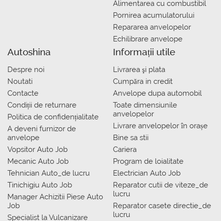
Alimentarea cu combustibil
Pornirea acumulatorului
Repararea anvelopelor
Echilibrare anvelope
Autoshina
Informații utile
Despre noi
Livrarea şi plata
Noutati
Сumpăra in credit
Contacte
Anvelope dupa automobil
Condiții de returnare
Toate dimensiunile
anvelopelor
Politica de confidențialitate
Livrare anvelopelor în orașe
A deveni furnizor de
anvelope
Bine sa stii
Vopsitor Auto Job
Cariera
Mecanic Auto Job
Program de loialitate
Tehnician Auto_de lucru
Electrician Auto Job
Tinichigiu Auto Job
Reparator cutii de viteze_de
lucru
Manager Achizitii Piese Auto
Job
Reparator casete directie_de
lucru
Specialist la Vulcanizare