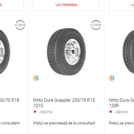
A
LA COMANDA
L
265/70 R18
Nitto Dura Grappler 235/75 R15
Nitto Dura G
101S
120R
Japonia
Japonia
a consultant
Prețul se precizează de la consultant
Prețul se preci