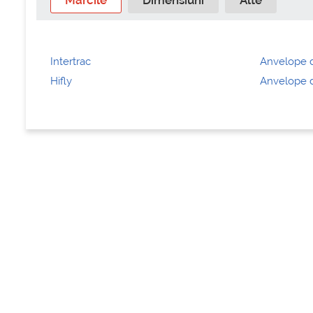
Marcile
Dimensiuni
Alte
Intertrac
Anvelope d
Hifly
Anvelope d