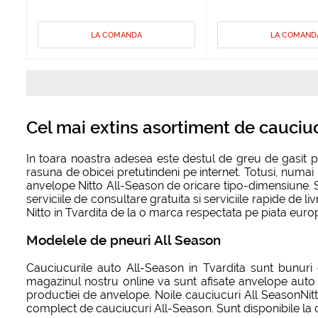
LA COMANDA
LA COMAND
Cel mai extins asortiment de cauciucu
In toara noastra adesea este destul de greu de gasit 
rasuna de obicei pretutindeni pe internet. Totusi, numa
anvelope Nitto All-Season de oricare tipo-dimensiune. S
serviciile de consultare gratuita si serviciile rapide de 
Nitto in Tvardita de la o marca respectata pe piata europe
Modelele de pneuri All Season
Cauciucurile auto All-Season in Tvardita sunt bunuri 
magazinul nostru online va sunt afisate anvelope auto N
productiei de anvelope. Noile cauciucuri All SeasonNitt
complect de cauciucuri All-Season. Sunt disponibile la c