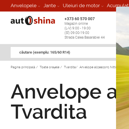
Anvelopele
Jante
Uleiuri de motor
Acumulat
+373 60 570 007
+373 
Magazin online
Vulcan
(L-V) 9:00 - 19:00
stop în
(Sî) 09:00-19:00
Strada Calea Basarabiei 44
căutare (exemplu: 165/60 R14)
Pagina principală
/
Toate orașele
/
Tvardita
/
Anvelope allseasons Nitto in Tvard
Anvelope all
Tvardita