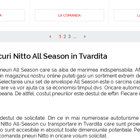
A
LA COMANDA
L
1
2
3
...
ri Nitto All Season in Tvardita
pneuri All Season care sa aiba de marimea indispensabila. A
i in magazinul nostru online puteti gasi un sortiment extrem d
electarea unui set de anvelope All Season este o sarcina care 
livrare va vor ajuta ca sa economisi timpul dvs. Oricare automo
ana. De altfel, costul pneurilor este destul de ieftin. Fiecare
destul de solicitate. Din ce in mai numeroase autoturisme d
itto All-Season cu transportare in Tvardita care sunt proiect
o sunt accesibile in absolut toate dimensiunile potentiale. P
omanda pneuri Nitto in oricare volum solicitat.