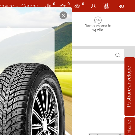
0
0
0
ervice
Cariera
RU
Rambursarea în
14 zile
Pastrare anvelope
 in