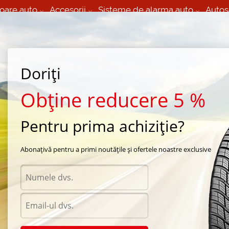
oare auto
Accesorii
Sisteme de alarma auto
Autos
60 066 000
+373 60 608 000
izare Mobila 24/7 non
Service auto in Chisinau
 toate regiunile
(L-V) 9:00 - 19:00
(Sî) 09:00-19:00
Strada Calea Basarabiei 44
Doriți
Obține reducere 5 %
Pentru prima achiziție?
ita
/
seasons Nitto
Abonațivă pentru a primi noutățile și ofertele noastre exclusive