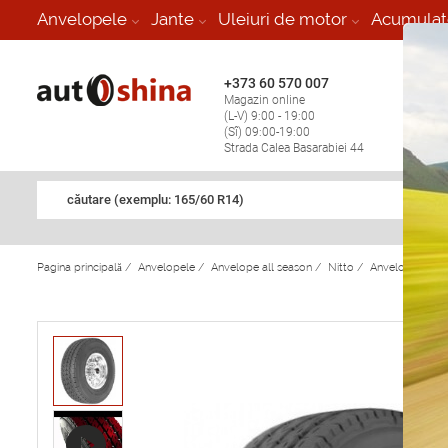
-
Anvelopele
Jante
Uleiuri de motor
Acumulat
+373 60 570 007
+373 
Magazin online
Vulcan
(L-V) 9:00 - 19:00
stop în
(Sî) 09:00-19:00
Strada Calea Basarabiei 44
căutare (exemplu: 165/60 R14)
Pagina principală
/
Anvelopele
/
Anvelope all season
/
Nitto
/
Anvelope all s