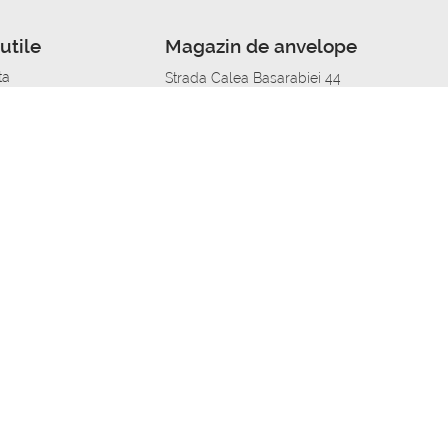
utile
Magazin de anvelope
ta
Strada Calea Basarabiei 44
edit
Service auto in Chisinau
a automobil
unile anvelopelor
Strada Calea Basarabiei 44
pelor în orașe
alitate
Aplicația Autoshina de pe telefon
itii Piese Auto Job
 Vulcanizare Mobila_de
 lucru
ailing centru Job
caroserie Job
o fara experienta Job
u Job