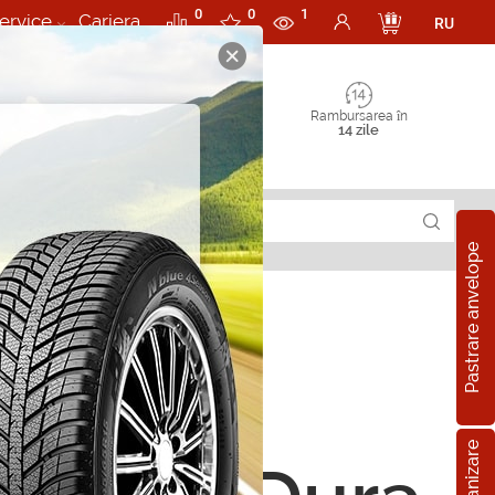
0
0
1
ervice
Cariera
RU
Rambursarea în
14 zile
Pastrare anvelope
pe all