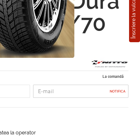
Înscriere la vulcanizare
 Nitto Dura
ler 225/70
00T
La comandă
NOTIFICA
itatea la operator