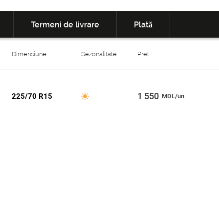
Termeni de livrare
Plată
Dimensiune
Sezonalitate
Pret
1 550
225/70 R15
MDL/un