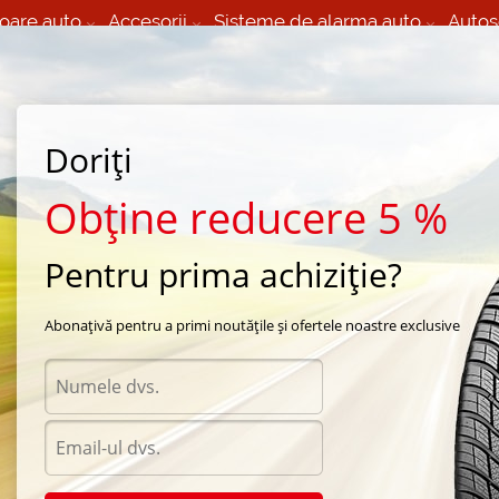
oare auto
Accesorii
Sisteme de alarma auto
Autos
60 066 000
+373 60 608 000
izare Mobila 24/7 non
Service auto in Chisinau
 toate regiunile
(L-V) 9:00 - 19:00
Doriți
(Sî) 09:00-19:00
Strada Calea Basarabiei 44
Obține reducere 5 %
Pentru prima achiziție?
eason Nitto
/
Dura Grappler
/
Nitto Dura Grappler 225/70 R15 100T
Abonațivă pentru a primi noutățile și ofertele noastre exclusive
Anvelo