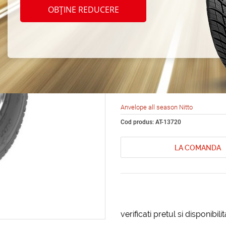
season
OBȚINE REDUCERE
Grapp
R15 1
Anvelope all season Nitto
Cod produs: AT-13720
LA COMANDA
verificati pretul si disponibil