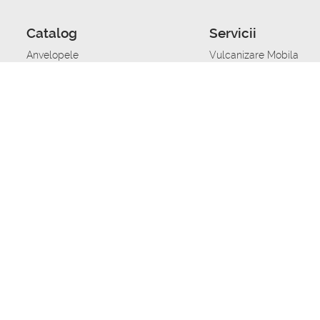
Catalog
Servicii
Anvelopele
Vulcanizare Mobila
Jante
Stocare anvelope
Uleiuri de motor
Schimbarea anvelopelo
Acumulatoare auto
Taierea benzii de rulare
Accesorii
Ajutor tehnic in caz de 
Sisteme de alarma auto
Asistenta tehnica la blo
Alimentarea cu combust
Pornirea acumulatorului
Repararea anvelopelor
Echilibrare anvelope