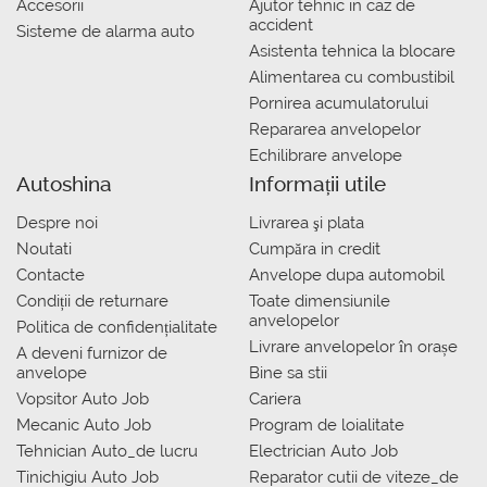
Accesorii
Ajutor tehnic in caz de
accident
Sisteme de alarma auto
Asistenta tehnica la blocare
Alimentarea cu combustibil
Pornirea acumulatorului
Repararea anvelopelor
Echilibrare anvelope
Autoshina
Informații utile
Despre noi
Livrarea şi plata
Noutati
Сumpăra in credit
Contacte
Anvelope dupa automobil
Condiții de returnare
Toate dimensiunile
anvelopelor
Politica de confidențialitate
Livrare anvelopelor în orașe
A deveni furnizor de
anvelope
Bine sa stii
Vopsitor Auto Job
Cariera
Mecanic Auto Job
Program de loialitate
Tehnician Auto_de lucru
Electrician Auto Job
Tinichigiu Auto Job
Reparator cutii de viteze_de