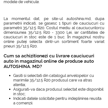
modele de vehicule.
La momentul dat, pe site-ul autoshina.md, dupa
parametrii indicati, se gasesc 1 tipuri de cauciucuri cu
parametrii 35/12.5 R20. Costul mediu al cauciucurilorcu
dimensiunea 35/12.5 R20 - 3300 Lei, iar cantitatea de
cauciucuri in stoc este de 1 buc. În magazinul nostru
online puteți selecta dintr-un sortiment foarte variat
pneuri 35/12.5 R20.
Cum sa achizitionezi cu livrare cauciucuri
auto in magazinul online de produse auto
AUTOSHINA. MD?
Gasiti si selectati din catalogul anvelopelor cu
marimile 35/12.5 R20 produsul care va atras
atentia;
Asigurati-va daca produsul selectat este disponibil
in stoc;
Indicati datele solicitate pentru indeplinirea reusita
a comenzii.