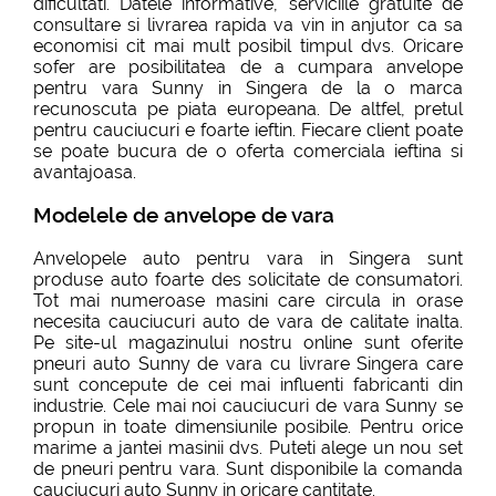
dificultati. Datele informative, serviciile gratuite de
consultare si livrarea rapida va vin in anjutor ca sa
economisi cit mai mult posibil timpul dvs. Oricare
sofer are posibilitatea de a cumpara anvelope
pentru vara Sunny in Singera de la o marca
recunoscuta pe piata europeana. De altfel, pretul
pentru cauciucuri e foarte ieftin. Fiecare client poate
se poate bucura de o oferta comerciala ieftina si
avantajoasa.
Modelele de anvelope de vara
Anvelopele auto pentru vara in Singera sunt
produse auto foarte des solicitate de consumatori.
Tot mai numeroase masini care circula in orase
necesita cauciucuri auto de vara de calitate inalta.
Pe site-ul magazinului nostru online sunt oferite
pneuri auto Sunny de vara cu livrare Singera care
sunt concepute de cei mai influenti fabricanti din
industrie. Cele mai noi cauciucuri de vara Sunny se
propun in toate dimensiunile posibile. Pentru orice
marime a jantei masinii dvs. Puteti alege un nou set
de pneuri pentru vara. Sunt disponibile la comanda
cauciucuri auto Sunny in oricare cantitate.