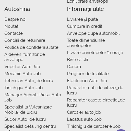
Echilibrare anvelope
Autoshina
Informații utile
Despre noi
Livrarea şi plata
Noutati
Сumpăra in credit
Contacte
Anvelope dupa automobil
Condiții de returnare
Toate dimensiunile
anvelopelor
Politica de confidențialitate
Livrare anvelopelor în orașe
A deveni furnizor de
anvelope
Bine sa stii
Vopsitor Auto Job
Cariera
Mecanic Auto Job
Program de loialitate
Tehnician Auto_de lucru
Electrician Auto Job
Tinichigiu Auto Job
Reparator cutii de viteze_de
lucru
Manager Achizitii Piese Auto
Job
Reparator casete directie_de
lucru
Specialist la Vulcanizare
Mobila_de lucru
Carosier auto job
Sudor Auto_de lucru
Lacatus auto Job
Specialist detailing centru
Tinichigiu de caroserie Job