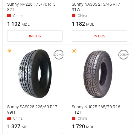
Sunny NP226 175/70 R13
Sunny NA305 215/45 R17
82T
91W
China
China
1 102
1 182
MDL
MDL
IN COS
IN COS
Sunny SAS028 225/60 R17
Sunny NU025 265/70 R16
99H
112T
China
China
1 327
1 720
MDL
MDL