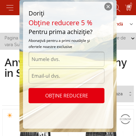
0
Doriți
Obține reducere 5 %
Contactați-ne
Serviciu de comandă
Pentru prima achiziție?
Pagina principală
/
Toate orașele
/
Singera
/
Anvelope de
Abonațivă pentru a primi noutățile și
vara Sunny in Singera
ofertele noastre exclusive
Anvelope de vara Sunny
in Singera
OBȚINE REDUCERE