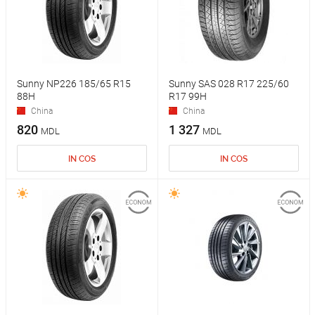
Sunny NP226 185/65 R15
Sunny SAS 028 R17 225/60
88H
R17 99H
China
China
820
1 327
MDL
MDL
IN COS
IN COS