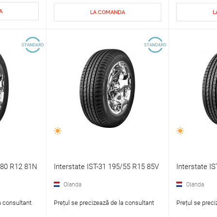
A
LA COMANDA
L
5/80 R12 81N
Interstate IST-31 195/55 R15 85V
Interstate I
Olanda
Olanda
a consultant
Prețul se precizează de la consultant
Prețul se preci