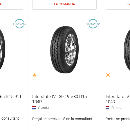
A
LA COMANDA
L
/65 R15 91T
Interstate IVT-30 195/80 R15
Interstate I
104R
104R
Olanda
Olanda
a consultant
Prețul se precizează de la consultant
Prețul se preci