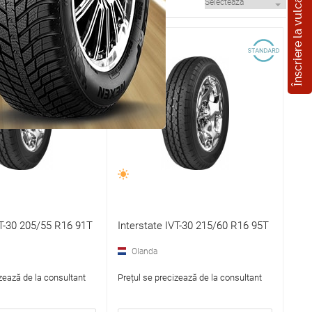
Înscriere la vulcanizare
VT-30 205/55 R16 91T
Interstate IVT-30 215/60 R16 95T
Olanda
zează de la consultant
Prețul se precizează de la consultant