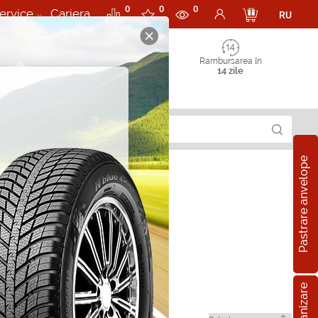
0
0
0
ervice
Cariera
RU
Rambursarea în
14 zile
Pastrare anvelope
e in