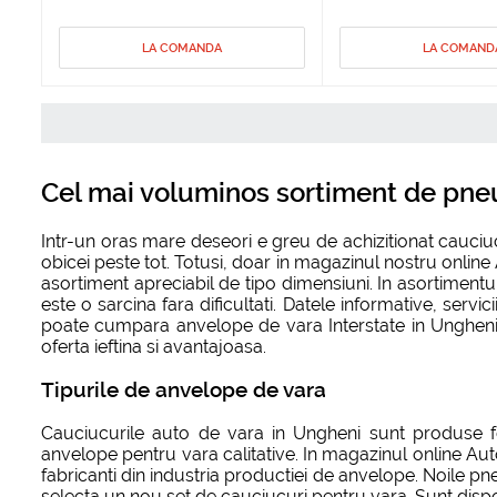
LA COMANDA
LA COMAND
Cel mai voluminos sortiment de pneu
Intr-un oras mare deseori e greu de achizitionat cauci
obicei peste tot. Totusi, doar in magazinul nostru onlin
asortiment apreciabil de tipo dimensiuni. In asortiment
este o sarcina fara dificultati. Datele informative, servi
poate cumpara anvelope de vara Interstate in Ungheni de
oferta ieftina si avantajoasa.
Tipurile de anvelope de vara
Cauciucurile auto de vara in Ungheni sunt produse fo
anvelope pentru vara calitative. In magazinul online Aut
fabricanti din industria productiei de anvelope. Noile pn
selecta un nou set de cauciucuri pentru vara. Sunt dispon