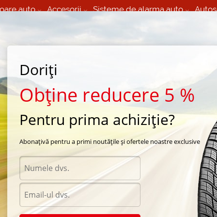
oare auto
Accesorii
Sisteme de alarma auto
Autos
60 066 000
+373 60 608 000
izare Mobila 24/7 non
Service auto in Chisinau
 toate regiunile
(L-V) 9:00 - 19:00
(Sî) 09:00-19:00
Strada Calea Basarabiei 44
Doriți
Obține reducere 5 %
Pentru prima achiziție?
gheni
/
vara Interstat
Abonațivă pentru a primi noutățile și ofertele noastre exclusive