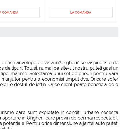
A COMANDA
LA COMANDA
a obtine anvelope de vara in"Ungheni" se raspindeste de
de tipuri. Totusi, numai pe site-ul nostru puteti gasi un
e tipo-marime. Selectarea unui set de pneuri pentru vara
vin in anjutor pentru a economisi timpul dvs. Oricare sofer
or e destul de ieftin. Orice client poate beneficia de o
risme care sunt explotate in conditii urbane necesita
ansportare in Ungheni care provin de cei mai respectabili
e potentiale. Pentru orice dimensiune a jantei auto puteti
citata.