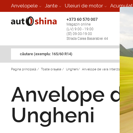
Anvelopele
Jante
Uleiuri de motor
Acumulat
+373 60 570 007
+373 
Magazin online
Vulcan
(L-V) 9:00 - 19:00
stop în
(Sî) 09:00-19:00
Strada Calea Basarabiei 44
căutare (exemplu: 165/60 R14)
Pagina principală
/
Toate orașele
/
Ungheni
/
Anvelope de vara Interstate in Un
Anvelope de 
Ungheni