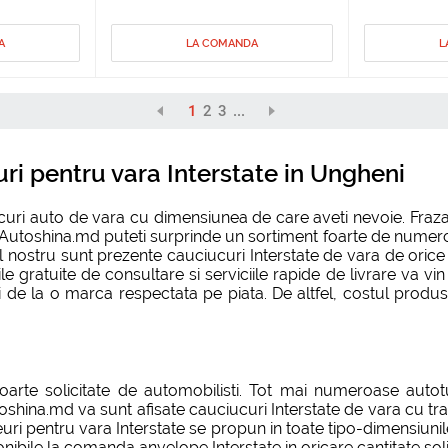
A
LA COMANDA
L
1
2
3
...
ri pentru vara Interstate in Ungheni
ucuri auto de vara cu dimensiunea de care aveti nevoie. Fraz
e Autoshina.md puteti surprinde un sortiment foarte de numeros 
ul nostru sunt prezente cauciucuri Interstate de vara de oric
ciile gratuite de consultare si serviciile rapide de livrare va 
 la o marca respectata pe piata. De altfel, costul produsel
arte solicitate de automobilisti. Tot mai numeroase autotu
oshina.md va sunt afisate cauciucuri Interstate de vara cu tr
euri pentru vara Interstate se propun in toate tipo-dimensiunil
ibile la comanda anvelope Interstate in oricare cantitate soli