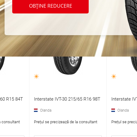
OBȚINE REDUCERE
/60 R15 84T
Interstate IVT-30 215/65 R16 98T
Interstate I
Olanda
Olanda
a consultant
Prețul se precizează de la consultant
Prețul se preci