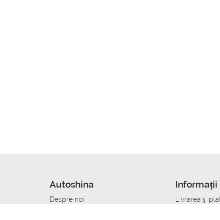
Autoshina
Informații 
Despre noi
Livrarea şi pla
Noutati
Сumpăra in cr