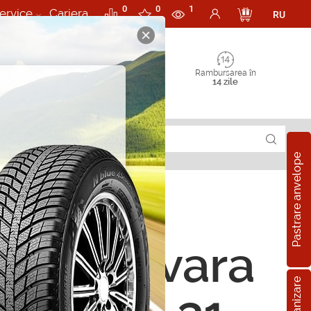
0
0
1
ervice
Cariera
RU
Rambursarea în
14 zile
Pastrare anvelope
ope de vara