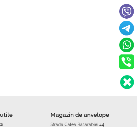
utile
Magazin de anvelope
ta
Strada Calea Basarabiei 44
edit
Service auto in Chisinau