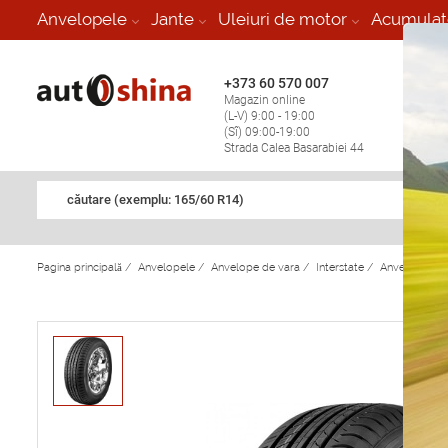
-
Anvelopele
Jante
Uleiuri de motor
Acumulat
+373 60 570 007
+373 
Magazin online
Vulcan
(L-V) 9:00 - 19:00
stop în
(Sî) 09:00-19:00
Strada Calea Basarabiei 44
căutare (exemplu: 165/60 R14)
Pagina principală
/
Anvelopele
/
Anvelope de vara
/
Interstate
/
Anvelope de 