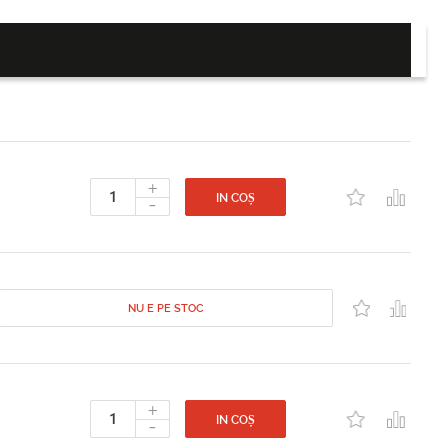
+
-
IN COȘ
NU E PE STOC
+
-
IN COȘ