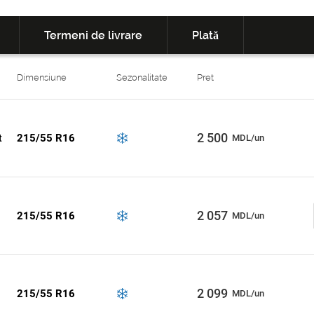
Termeni de livrare
Plată
Dimensiune
Sezonalitate
Pret
2 500
215/55 R16
t
MDL/un
2 057
215/55 R16
MDL/un
2 099
215/55 R16
MDL/un