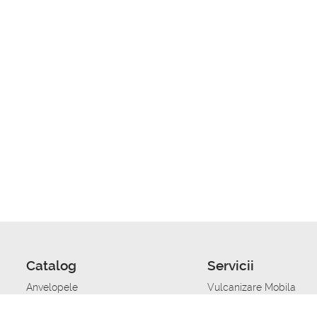
Catalog
Servicii
Anvelopele
Vulcanizare Mobila
Jante
Stocare anvelope