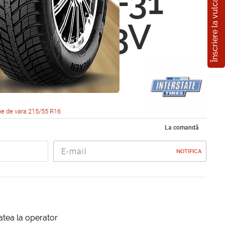
Înscriere la vulcanizare
tate IST-31
5 R16 93V
e de vara 215/55 R16
La comandă
NOTIFICA
itatea la operator