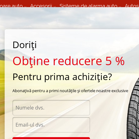
oare auto
Accesorii
Sisteme de alarma auto
Autos
60 066 000
+373 60 608 000
izare Mobila 24/7 non
Service auto in Chisinau
 toate regiunile
(L-V) 9:00 - 19:00
Doriți
(Sî) 09:00-19:00
Strada Calea Basarabiei 44
Obține reducere 5 %
Pentru prima achiziție?
vara Interstate
/
IST-31
/
Interstate IST-31 215/55 R16 93V
Abonațivă pentru a primi noutățile și ofertele noastre exclusive
Anvel