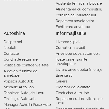
Asistenta tehnica la blocare
Alimentarea cu combustibil
Pornirea acumulatorului
Repararea anvelopelor
Echilibrare anvelope
Autoshina
Informații utile
Despre noi
Livrarea şi plata
Noutati
Сumpăra in credit
Contacte
Anvelope dupa automobil
Condiții de returnare
Toate dimensiunile
anvelopelor
Politica de confidențialitate
Livrare anvelopelor în orașe
A deveni furnizor de
anvelope
Bine sa stii
Vopsitor Auto Job
Cariera
Mecanic Auto Job
Program de loialitate
Tehnician Auto_de lucru
Electrician Auto Job
Tinichigiu Auto Job
Reparator cutii de viteze_de
lucru
Manager Achizitii Piese Auto