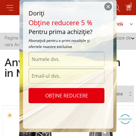
0
Doriți
Obține reducere 5 %
Contactați-ne
Serviciu de comandă
Pentru prima achiziție?
Pagina principală
/
Toate orașele
/
Marculesti
/
Anvelope de
Abonațivă pentru a primi noutățile și
vara Avon in Marculesti
ofertele noastre exclusive
Anvelope de vara Avon
in Marculesti
OBȚINE REDUCERE