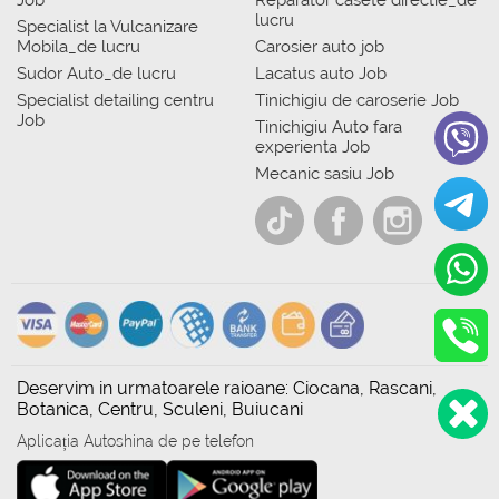
Job
Reparator casete directie_de
lucru
Specialist la Vulcanizare
Mobila_de lucru
Carosier auto job
Sudor Auto_de lucru
Lacatus auto Job
Specialist detailing centru
Tinichigiu de caroserie Job
Job
Tinichigiu Auto fara
experienta Job
Mecanic sasiu Job
Deservim in urmatoarele raioane: Ciocana, Rascani,
Botanica, Centru, Sculeni, Buiucani
Aplicația Autoshina de pe telefon