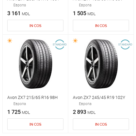
Европа
Европа
3 161
1 505
MDL
MDL
IN COS
IN COS
Avon ZX7 215/65 R16 98H
Avon ZX7 245/45 R19 102Y
Европа
Европа
1 725
2 893
MDL
MDL
IN COS
IN COS