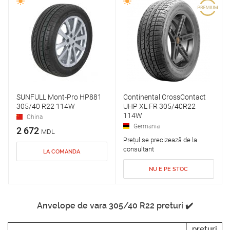
SUNFULL Mont-Pro HP881
Continental CrossContact
305/40 R22 114W
UHP XL FR 305/40R22
114W
China
Germania
2 672
MDL
Prețul se precizează de la
consultant
LA COMANDA
NU E PE STOC
Anvelope de vara 305/40 R22 preturi ✔️
preturi