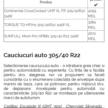
Produs
✔️
Continental CrossContact UHP XL FR 305/40R22
4059
114W
MDL
3189
TORQUE TQ-HP701 305/40R22 114W XL
MDL
2672
SUNFULL Mont-Pro HP881 305/40 R22 114W
MDL
Cauciucuri auto 305/40 R22
Selectionarea cauciucului auto - o intrebare grea chiar si
pentru automobilistii cu experienta. Cu tinta de a facilita
pentru dvs. alegerea, noi va propunem sa faceti
cunostinta cu o enumerare colectata de anvelope dupa
marimi de baza, care se potrivesc pentru mijlocul dvs.
de deplasare. Anvelopele pentru automobil cu
caracteristicile 305/40 R22 se monteaza pe ulterioarele
marci de autoturism:
Cadillac Escalade III (GMT 900)
,
Chevrolet Silverado
,