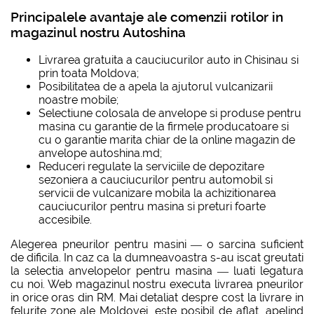
Principalele avantaje ale comenzii rotilor in
magazinul nostru Autoshina
Livrarea gratuita a cauciucurilor auto in Chisinau si
prin toata Moldova;
Posibilitatea de a apela la ajutorul vulcanizarii
noastre mobile;
Selectiune colosala de anvelope si produse pentru
masina cu garantie de la firmele producatoare si
cu o garantie marita chiar de la online magazin de
anvelope autoshina.md;
Reduceri regulate la serviciile de depozitare
sezoniera a cauciucurilor pentru automobil si
servicii de vulcanizare mobila la achizitionarea
cauciucurilor pentru masina si preturi foarte
accesibile.
Alegerea pneurilor pentru masini — o sarcina suficient
de dificila. In caz ca la dumneavoastra s-au iscat greutati
la selectia anvelopelor pentru masina — luati legatura
cu noi. Web magazinul nostru executa livrarea pneurilor
in orice oras din RM. Mai detaliat despre cost la livrare in
felurite zone ale Moldovei, este posibil de aflat, apelind