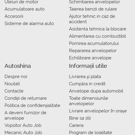
Uleiuri de motor
Schimbarea anvelopelor
Acumulatoare auto
Taierea benzii de rulare
Accesorii
Ajutor tehnic in caz de
accident
Sisteme de alarma auto
Asistenta tehnica la blocare
Alimentarea cu combustibil
Pornirea acumulatorului
Repararea anvelopelor
Echilibrare anvelope
Autoshina
Informații utile
Despre noi
Livrarea şi plata
Noutati
Сumpăra in credit
Contacte
Anvelope dupa automobil
Condiții de returnare
Toate dimensiunile
anvelopelor
Politica de confidențialitate
Livrare anvelopelor în orașe
A deveni furnizor de
anvelope
Bine sa stii
Vopsitor Auto Job
Cariera
Mecanic Auto Job
Program de loialitate