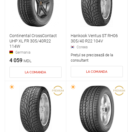
Continental CrossContact
Hankook Ventus ST RH06
UHP XL FR 305/40R22
305/40 R22 104V
114W
Coreea
Germania
Prețul se precizează de la
4 059
consultant
MDL
LA COMANDA
LA COMANDA