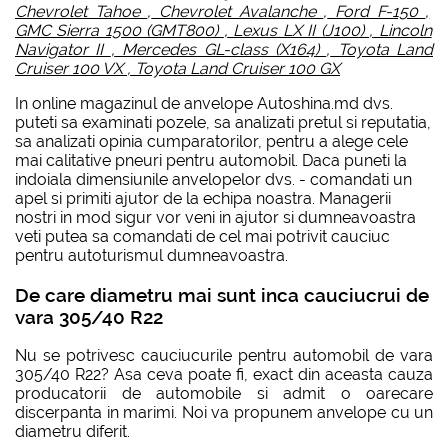
Chevrolet Tahoe
,
Chevrolet Avalanche
,
Ford F-150
,
GMC Sierra 1500 (GMT800)
,
Lexus LX II (J100)
,
Lincoln
Navigator II
,
Mercedes GL-class (X164)
,
Toyota Land
Cruiser 100 VX
,
Toyota Land Cruiser 100 GX
In online magazinul de anvelope Autoshina.md dvs.
puteti sa examinati pozele, sa analizati pretul si reputatia,
sa analizati opinia cumparatorilor, pentru a alege cele
mai calitative pneuri pentru automobil. Daca puneti la
indoiala dimensiunile anvelopelor dvs. - comandati un
apel si primiti ajutor de la echipa noastra. Managerii
nostri in mod sigur vor veni in ajutor si dumneavoastra
veti putea sa comandati de cel mai potrivit cauciuc
pentru autoturismul dumneavoastra.
De care diametru mai sunt inca cauciucrui de
vara 305/40 R22
Nu se potrivesc cauciucurile pentru automobil de vara
305/40 R22? Asa ceva poate fi, exact din aceasta cauza
producatorii de automobile si admit o oarecare
discerpanta in marimi. Noi va propunem anvelope cu un
diametru diferit.