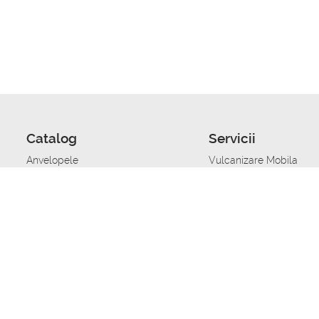
Catalog
Servicii
Anvelopele
Vulcanizare Mobila
Jante
Stocare anvelope
Uleiuri de motor
Schimbarea anvelopelo
Acumulatoare auto
Taierea benzii de rulare
Accesorii
Ajutor tehnic in caz de 
Sisteme de alarma auto
Asistenta tehnica la blo
Alimentarea cu combust
Pornirea acumulatorului
Repararea anvelopelor
Echilibrare anvelope