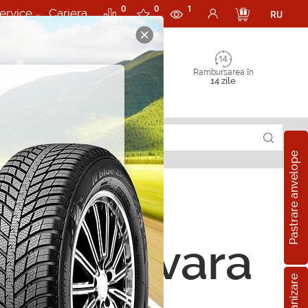
0
0
1
ervice
Cariera
RU
Rambursarea în
14 zile
Pastrare anvelope
05/40 R22 104W
ope de vara