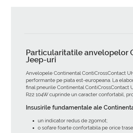
Particularitatile anvelopelo
Jeep-uri
Anvelopele Continental ContiCrossContact UH
performante pe piata est-europeana. La elaborar
final pneurile Continental ContiCrossContact
R22 104W cuprinde un caracter confortabil, prop
Insusirile fundamentale ale Continen
un indicator redus de zgomot;
o sofare foarte confortabila pe orice traseu