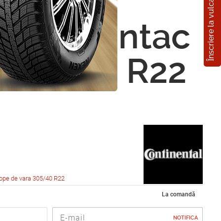
Înscriere la vulcanizare
nental
CrossContac
 305/40 R22
ope de vara 305/40 R22
La comandă
NOTIFICA