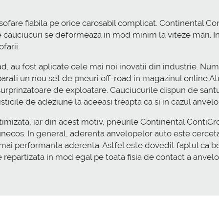
o sofare fiabila pe orice carosabil complicat. Continenta
e cauciucuri se deformeaza in mod minim la viteze mari. In 
farii.
 au fost aplicate cele mai noi inovatii din industrie. Num
arati un nou set de pneuri off-road in magazinul online At
surprinzatoare de exploatare. Cauciucurile dispun de santu
sticile de adeziune la aceeasi treapta ca si in cazul anvelo
 optimizata, iar din acest motiv, pneurile Continental Con
unecos. In general, aderenta anvelopelor auto este cercet
 e mai performanta aderenta. Astfel este dovedit faptul ca 
e repartizata in mod egal pe toata fisia de contact a anvelo