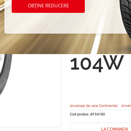
Conti
OBȚINE REDUCERE
Conti
t UHP
104W
Anvelope de vara Continental
Anvel
Cod produs: AT-54180
LA COMANDA