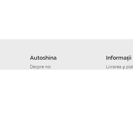
Autoshina
Informații 
Despre noi
Livrarea şi pla
Noutati
Сumpăra in cr
r
Cariera
Anvelope dup
Contacte
Toate dimensi
accident
Condiții de returnare
Livrare anvelo
care
Politica de confidențialitate
Bine sa stii
ibil
A deveni furnizor de anvelope
Program de loi
Vopsitor Auto Job
Manager Achiz
Mecanic Auto Job
Specialist la
lucru
Tehnician Auto_de lucru
Sudor Auto_de
Tinichigiu Auto Job