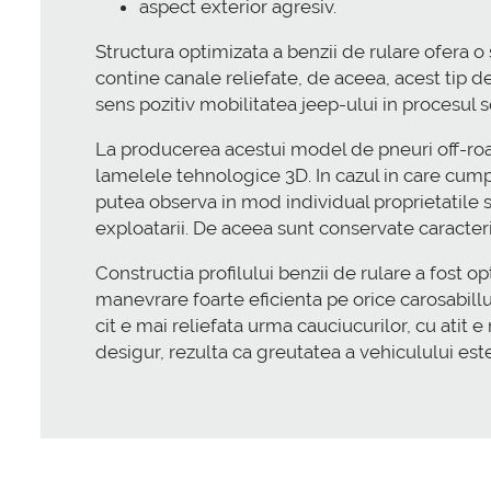
aspect exterior agresiv.
Structura optimizata a benzii de rulare ofera 
contine canale reliefate, de aceea, acest tip d
sens pozitiv mobilitatea jeep-ului in procesul so
La producerea acestui model de pneuri off-road,
lamelele tehnologice 3D. In cazul in care cump
putea observa in mod individual proprietatile 
exploatarii. De aceea sunt conservate caracteri
Constructia profilului benzii de rulare a fost
manevrare foarte eficienta pe orice carosabill
cit e mai reliefata urma cauciucurilor, cu atit
desigur, rezulta ca greutatea a vehiculului est