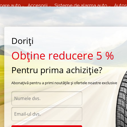
oare auto
Accesorii
Sisteme de alarma auto
Autos
60 066 000
+373 60 608 000
izare Mobila 24/7 non
Service auto in Chisinau
 toate regiunile
(L-V) 9:00 - 19:00
Doriți
(Sî) 09:00-19:00
Strada Calea Basarabiei 44
Obține reducere 5 %
Pentru prima achiziție?
e vara Continental
/
ContiCrossContact UHP
/
Continental ContiCrossContact UHP 3
Abonațivă pentru a primi noutățile și ofertele noastre exclusive
Anvel