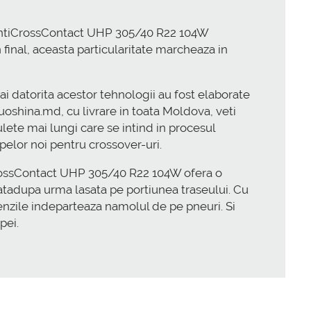
l ContiCrossContact UHP 305/40 R22 104W
final, aceasta particularitate marcheaza in
ai datorita acestor tehnologii au fost elaborate
uoshina.md, cu livrare in toata Moldova, veti
lete mai lungi care se intind in procesul
pelor noi pentru crossover-uri.
tiCrossContact UHP 305/40 R22 104W ofera o
atadupa urma lasata pe portiunea traseului. Cu
benzile indeparteaza namolul de pe pneuri. Si
pei.