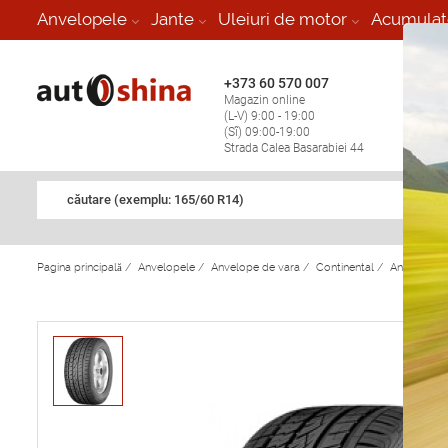
-
Anvelopele
Jante
Uleiuri de motor
Acumulat
+373 60 570 007
+373 
Magazin online
Vulcan
(L-V) 9:00 - 19:00
stop în
(Sî) 09:00-19:00
Strada Calea Basarabiei 44
căutare (exemplu: 165/60 R14)
Pagina principală
/
Anvelopele
/
Anvelope de vara
/
Continental
/
Anvelope d