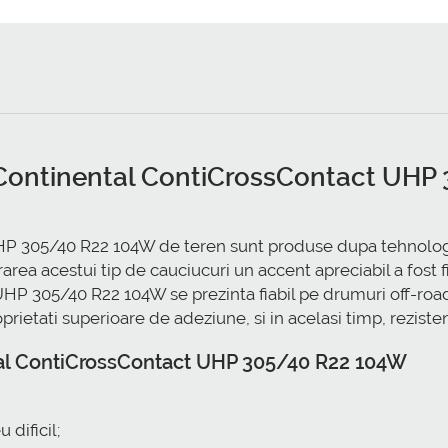
r Continental ContiCrossContact UH
P 305/40 R22 104W de teren sunt produse dupa tehnologi
ea acestui tip de cauciucuri un accent apreciabil a fost f
 UHP 305/40 R22 104W se prezinta fiabil pe drumuri off-r
rietati superioare de adeziune, si in acelasi timp, reziste
tal ContiCrossContact UHP 305/40 R22 104W
 dificil;