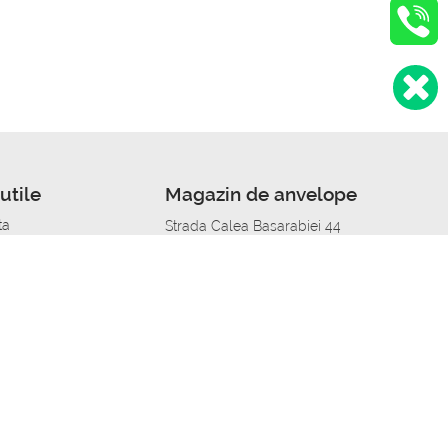
utile
Magazin de anvelope
ta
Strada Calea Basarabiei 44
edit
Service auto in Chisinau
a automobil
unile anvelopelor
Strada Calea Basarabiei 44
pelor în orașe
alitate
Aplicația Autoshina de pe telefon
itii Piese Auto Job
 Vulcanizare Mobila_de
 lucru