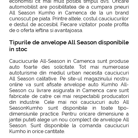
economisi cit mai mult posibil timpul dvs. Oricare
automobilist are posibilitatea de a cumpara pneuri
All Season Kumho in Camenca de la un brand
cunoscut pe piata. Printre altele, costul cauciucurilor
e destul de accesibil. Fiecare vizitator poate profita
de o oferta ieftina si avantajoasa.
Tipurile de anvelope All Season disponibile
in stoc
Cauciucurile All-Season in Camenca sunt produse
auto foarte des solicitate. Tot mai numeroase
autoturisme din mediul urban necesita cauciucuri
All Season calitative. Pe site-ul magazinului nostru
online va sunt afisate anvelope auto Kumho All-
Season cu livrare asigurata in Camenca care sunt
fabricate de catre cei mai respectabili producatori
din industrie. Cele mai noi cauciucuri auto All
SeasonKumho sunt disponibile in toate tipo-
dimensiunile practice. Pentru oricare dimensiune a
jantei puteti alege un nou complect de anvelope All
Season. Sunt disponibile la comanda cauciucuri
Kumho in orice cantitate.