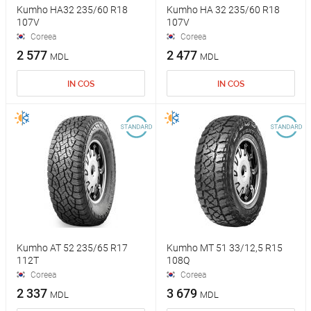
Kumho HA32 235/60 R18
Kumho HA 32 235/60 R18
107V
107V
Coreea
Coreea
2 577
2 477
MDL
MDL
IN COS
IN COS
Kumho AT 52 235/65 R17
Kumho MT 51 33/12,5 R15
112T
108Q
Coreea
Coreea
2 337
3 679
MDL
MDL