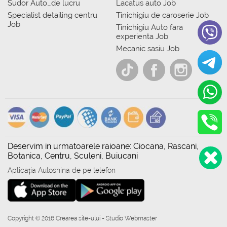
Sudor Auto_de lucru
Lacatus auto Job
Specialist detailing centru
Tinichigiu de caroserie Job
Job
Tinichigiu Auto fara
experienta Job
Mecanic sasiu Job
Deservim in urmatoarele raioane: Ciocana, Rascani,
Botanica, Centru, Sculeni, Buiucani
Aplicația Autoshina de pe telefon
Copyright © 2016 Crearea site-ului - Studio Webmaster