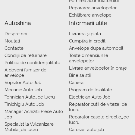
Pornirea acumulatorului
Repararea anvelopelor
Echilibrare anvelope
Autoshina
Informații utile
Despre noi
Livrarea şi plata
Noutati
Сumpăra in credit
Contacte
Anvelope dupa automobil
Condiții de returnare
Toate dimensiunile
anvelopelor
Politica de confidențialitate
Livrare anvelopelor în orașe
A deveni furnizor de
anvelope
Bine sa stii
Vopsitor Auto Job
Cariera
Mecanic Auto Job
Program de loialitate
Tehnician Auto_de lucru
Electrician Auto Job
Tinichigiu Auto Job
Reparator cutii de viteze_de
lucru
Manager Achizitii Piese Auto
Job
Reparator casete directie_de
lucru
Specialist la Vulcanizare
Mobila_de lucru
Carosier auto job