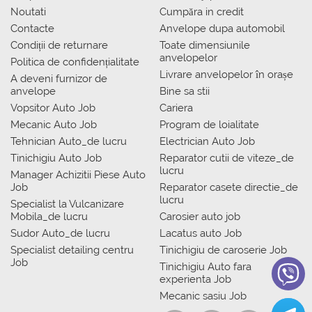
Noutati
Сumpăra in credit
Contacte
Anvelope dupa automobil
Condiții de returnare
Toate dimensiunile
anvelopelor
Politica de confidențialitate
Livrare anvelopelor în orașe
A deveni furnizor de
anvelope
Bine sa stii
Vopsitor Auto Job
Cariera
Mecanic Auto Job
Program de loialitate
Tehnician Auto_de lucru
Electrician Auto Job
Tinichigiu Auto Job
Reparator cutii de viteze_de
lucru
Manager Achizitii Piese Auto
Job
Reparator casete directie_de
lucru
Specialist la Vulcanizare
Mobila_de lucru
Carosier auto job
Sudor Auto_de lucru
Lacatus auto Job
Specialist detailing centru
Tinichigiu de caroserie Job
Job
Tinichigiu Auto fara
experienta Job
Mecanic sasiu Job