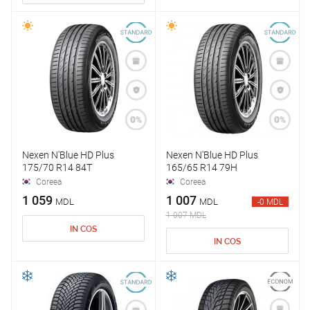
Nexen N'Blue HD Plus
Nexen N'Blue HD Plus
175/70 R14 84T
165/65 R14 79H
Coreea
Coreea
1 059
1 007
MDL
MDL
-0 MDL
1 007 MDL
IN COS
IN COS