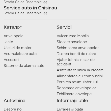
Strada Calea Basarabiei 44
Service auto in Chisinau
Strada Calea Basarabiei 44
Каталог
Servicii
Anvelopele
Vulcanizare Mobila
Jante
Stocare anvelope
Uleiuri de motor
Schimbarea anvelopelor
Acumulatoare auto
Taierea benzii de rulare
Accesorii
Ajutor tehnic in caz de
accident
Sisteme de alarma auto
Asistenta tehnica la blocare
Alimentarea cu combustibil
Pornirea acumulatorului
Repararea anvelopelor
Echilibrare anvelope
Autoshina
Informații utile
Despre noi
Livrarea şi plata