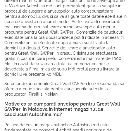
diferite marimi. Operatorii magazinului online de anvelope auto
in Moldova Autoshina.md sunt permantent gata sa va ajute in
procesul de alegere a anvelopelor auto corespunzatoare
pentru automobilul dvs si sa va asigure toate datele esentiale in
ceea ce priveste un anumit model. Astfel, va va fi considerabil
mai usor sa determinati care anume anvelope auto merita
procurate pentru Great Wall GWPeri. Comenzile de cauciucuri
executate pina la ora douasprezece pot fi ridicate in aceeasi zi.
Comenzile online efectuate dupa amiaza sunt livrate la
domiciliu a doua zi. Serviciile de livrare a anvelopelor auto
pentru Great Wall GWPeri in orasul Chisinau se efectueaza
gratis in cazul in care pretul comenzii este mai mare de 1000
Mdl. In cazul daca valoarea totala a comenzii online se
dovedeste a fi mai mica de 1000 Mdl pretul pentru livrare la
domiciliu va prezenta 50 MDL.
Soferilor de automobile Great Wall GWPeri li se recomanda sa
ofere o atentie speciala pentru cauciucurile auto de la
producatorii
Pirelli
si
Nokian
.
Motive ca sa cumparati anvelope pentru Great Wall
GWPeri in Moldova in internet magazinul de
cauciucuri Autoshina.md?
Politica de cost in magazinul online Autoshina.md este
fundamentata pe conceptul achizitionarii unor bunuri de