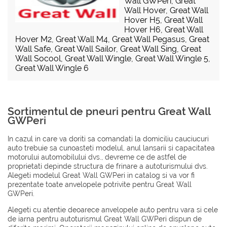
Wall GWPeri
,
Great
Wall Hover
,
Great Wall
Hover H5
,
Great Wall
Hover H6
,
Great Wall
Hover M2
,
Great Wall M4
,
Great Wall Pegasus
,
Great
Wall Safe
,
Great Wall Sailor
,
Great Wall Sing
,
Great
Wall Socool
,
Great Wall Wingle
,
Great Wall Wingle 5
,
Great Wall Wingle 6
Sortimentul de pneuri pentru Great Wall
GWPeri
In cazul in care va doriti sa comandati la domiciliu cauciucuri
auto trebuie sa cunoasteti modelul, anul lansarii si capacitatea
motorului automobilului dvs., devreme ce de astfel de
proprietati depinde structura de frinare a autoturismului dvs.
Alegeti modelul Great Wall GWPeri in catalog si va vor fi
prezentate toate anvelopele potrivite pentru Great Wall
GWPeri.
Alegeti cu atentie deoarece anvelopele auto pentru vara si cele
de iarna pentru autoturismul Great Wall GWPeri dispun de