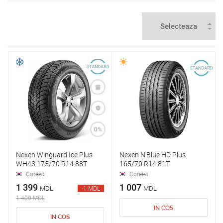
Nexen Winguard Ice Plus
Nexen N'Blue HD Plus
WH43 175/70 R14 88T
165/70 R14 81T
Coreea
Coreea
1 399
1 007
MDL
MDL
-1 MDL
1 400 MDL
IN COS
IN COS