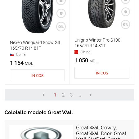
Unigrip Winter Pro S100
Nexen Winguard Snow G3
165/70 R14 81T
165/70 R14 81T
China
Cehia
1 050
MDL
1 154
MDL
IN COS
IN COS
1
2
3
...
Celelalte modele Great Wall
Great Wall Cowry
,
Great Wall Deer
,
Great