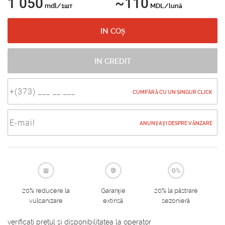
1 050
~110
mdl/1шт
MDL/lună
IN COȘ
IN CREDIT
CUMPĂRĂ CU UN SINGUR CLICK
ANUNȚAȚI DESPRE VÂNZARE
20% reducere la
Garanție
20% la păstrare
vulcanizare
extinsă
sezonieră
verificati pretul si disponibilitatea la operator