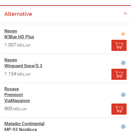
Alternative
Nexen
N'Blue HD Plus
1 007
MDL/un
Nexen
Winguard Snow'G 3
1 154
MDL/un
Rosava
Premiorri
ViaMaggiore
800
MDL/un
Matador Continental
MP-93 Nordicca