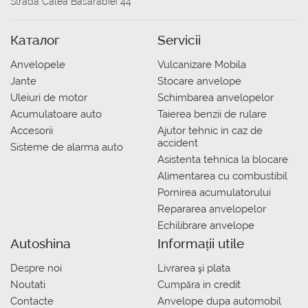
Strada Calea Basarabiei 44
Каталог
Servicii
Anvelopele
Vulcanizare Mobila
Jante
Stocare anvelope
Uleiuri de motor
Schimbarea anvelopelor
Acumulatoare auto
Taierea benzii de rulare
Accesorii
Ajutor tehnic in caz de
accident
Sisteme de alarma auto
Asistenta tehnica la blocare
Alimentarea cu combustibil
Pornirea acumulatorului
Repararea anvelopelor
Echilibrare anvelope
Autoshina
Informații utile
Despre noi
Livrarea şi plata
Noutati
Сumpăra in credit
Contacte
Anvelope dupa automobil