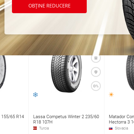
unea maximă a cauciucului: 165/55 R14
OBȚINE REDUCERE
ca la
 155/65 R14
Lassa Competus Winter 2 235/60
Matador Con
R18 107H
Hectorra 3 
Turcia
Slovacia