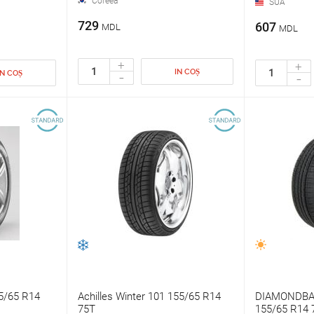
Coreea
SUA
729
607
MDL
MDL
+
+
IN COȘ
-
IN COȘ
-
5/65 R14
Achilles Winter 101 155/65 R14
DIAMONDBA
75T
155/65 R14