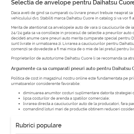
Selectia de anvelope pentru Daihatsu Cuor
Daca aveti de gind sa cumparati cu livrare pneuri trebuie neaprat sa f
vehiculului dvs. Stabiliti marca Daihatsu Cuore in catalog si va vor f
Merita de atentionat ca anvelopele auto de vara si cauciucurile de 
24/24 gata sa va consilieze in procesul de selectie a pneurilor auto c
decideti anume care pneuri auto merita cumparate special pentru Dai
sunt livrate in urmatoarea zi. Livrarea a cauciucurilor pentru Daihats
comenzii se dovedeste a fi mai mica de o mie de lei pretul pentru livr
Proprietarilor de autoturisme Daihatsu Cuore li se recomanda sa atra
Argumente ca sa cumparati pneuri auto pentru Daihatsu C
Politica de cost in magazinul nostru online este fundamentata pe pri
urmatoarelor considerente favorabile:
diminuarea anumitor costuri suplimentare datorita strategiei 
lipsa costurilor de arenda a spatiilor comerciale;
livrarea directa a cauciucurilor auto de la producatori, fara par
comandind loturi mari de productie obtinem reduceri cosider
Rubrici populare