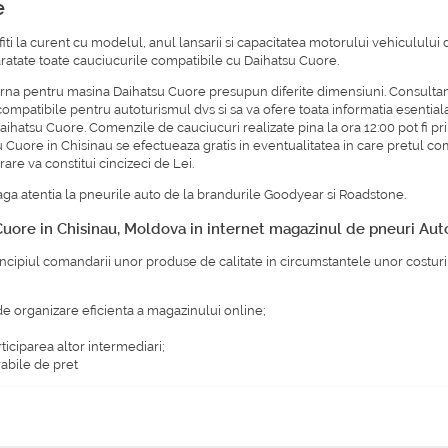
e
iti la curent cu modelul, anul lansarii si capacitatea motorului vehiculului
i aratate toate cauciucurile compatibile cu Daihatsu Cuore.
iarna pentru masina Daihatsu Cuore presupun diferite dimensiuni. Consulta
ompatibile pentru autoturismul dvs si sa va ofere toata informatia esentiala r
hatsu Cuore. Comenzile de cauciucuri realizate pina la ora 12:00 pot fi p
u Cuore in Chisinau se efectueaza gratis in eventualitatea in care pretul co
are va constitui cincizeci de Lei.
ga atentia la pneurile auto de la brandurile
Goodyear
si
Roadstone
.
uore in Chisinau, Moldova in internet magazinul de pneuri Au
ncipiul comandarii unor produse de calitate in circumstantele unor costuri
de organizare eficienta a magazinului online;
ticiparea altor intermediari;
abile de pret