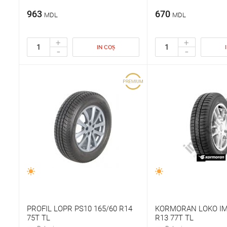
963
670
MDL
MDL
+
+
IN COȘ
-
-
PROFIL LOPR PS10 165/60 R14
KORMORAN LOKO IM
75T TL
R13 77T TL