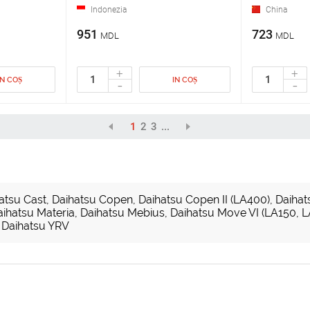
Indonezia
China
951
723
MDL
MDL
+
+
IN COȘ
IN COȘ
-
-
1
2
3
...
atsu Cast
,
Daihatsu Copen
,
Daihatsu Copen II (LA400)
,
Daihat
aihatsu Materia
,
Daihatsu Mebius
,
Daihatsu Move VI (LA150, 
,
Daihatsu YRV