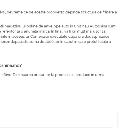
 dvs., devreme ce de aceste proprietati depinde structura de frinare a
ntii magazinului online de anvelope auto in Chisinau Autoshina sunt
eferitor la o anumita marca. In final, va fi cu mult mai usor sa
rimite in aceeasi zi. Comenzile executate dupa ora douasprezece
menzii depaseste suma de 1000 lei. In cazul in care pretul totala a
toshina.md?
 ieftine. Diminuarea preturilor la produse se produce in urma