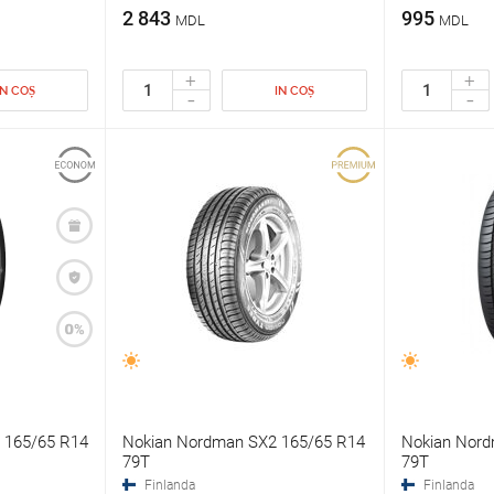
2 843
995
MDL
MDL
+
+
IN COȘ
IN COȘ
-
-
 165/65 R14
Nokian Nordman SX2 165/65 R14
Nokian Nord
79T
79T
Finlanda
Finlanda