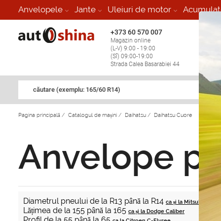
Anvelopele
Jante
Uleiuri de motor
Acumulat
+373 60 570 007
+373 
Magazin online
Vulcan
(L-V) 9:00 - 19:00
stop în
(Sî) 09:00-19:00
Strada Calea Basarabiei 44
căutare (exemplu: 165/60 R14)
Pagina principală
/
Catalogul de mașini
/
Daihatsu
/
Daihatsu Cuore
Anvelope pe
Diametrul pneului de la R13 până la R14
ca și la Mitsubishi Pa
Lățimea de la 155 până la 165
ca și la Dodge Caliber
Profil de la 55 până la 65
ca la Citroen C-Elysee