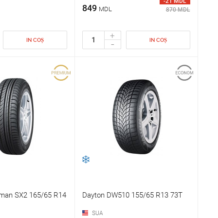
-21 MDL
849
MDL
870 MDL
+
IN COȘ
IN COȘ
-
man SX2 165/65 R14
Dayton DW510 155/65 R13 73T
SUA