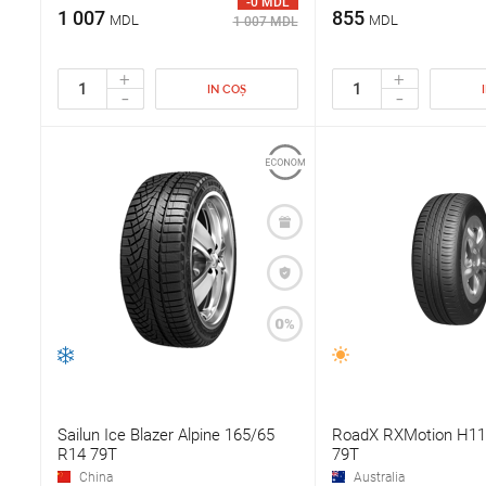
-0 MDL
1 007
855
MDL
MDL
1 007 MDL
+
+
IN COȘ
-
-
Sailun Ice Blazer Alpine 165/65
RoadX RXMotion H11
R14 79T
79T
China
Australia