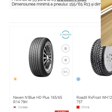
Dimensiunea minimă a pneului: 155/65 R13 și dimensi
Nexen N'Blue HD Plus 165/65
RoadX RxFrost WH12
R14 79H
75T
Coreea
China