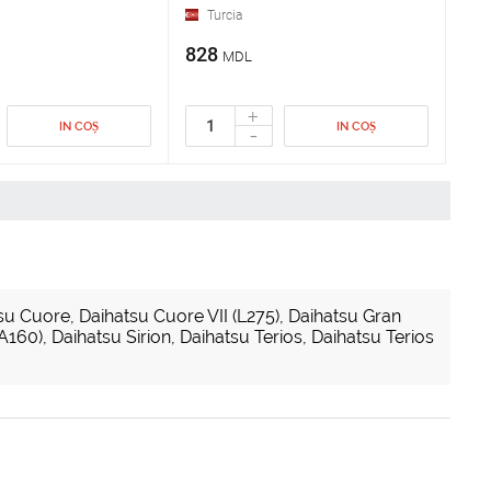
Turcia
828
MDL
+
IN COȘ
IN COȘ
-
su Cuore
,
Daihatsu Cuore VII (L275)
,
Daihatsu Gran
LA160)
,
Daihatsu Sirion
,
Daihatsu Terios
,
Daihatsu Terios