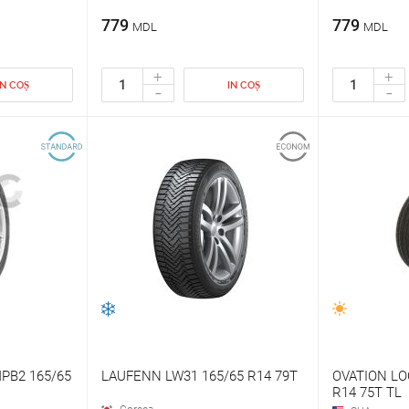
779
779
MDL
MDL
+
+
IN COȘ
IN COȘ
-
-
PB2 165/65
LAUFENN LW31 165/65 R14 79T
OVATION LO
R14 75T TL