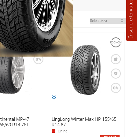
Înscriere la vulcanizare
tinental MP-47
LingLong Winter Max HP 155/65
165/60 R14 75T
R14 87T
China