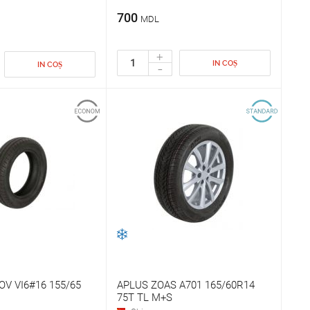
700
MDL
+
IN COȘ
-
IN COȘ
OV VI6#16 155/65
APLUS ZOAS A701 165/60R14
75T TL M+S