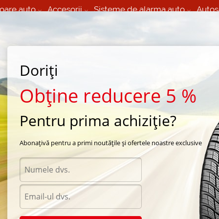
oare auto
Accesorii
Sisteme de alarma auto
Autos
60 066 000
+373 60 608 000
izare Mobila 24/7 non
Service auto in Chisinau
 toate regiunile
(L-V) 9:00 - 19:00
(Sî) 09:00-19:00
Strada Calea Basarabiei 44
Doriți
Obține reducere 5 %
Pentru prima achiziție?
ntru Daihats
Abonațivă pentru a primi noutățile și ofertele noastre exclusive
jero Sport