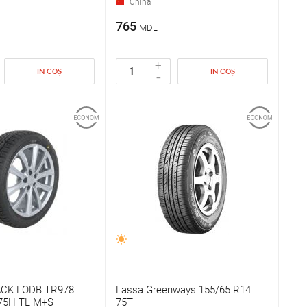
China
765
MDL
+
IN COȘ
IN COȘ
-
CK LODB TR978
Lassa Greenways 155/65 R14
 75H TL M+S
75T