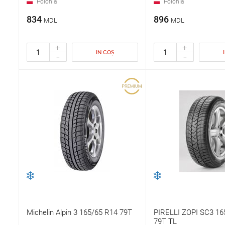
Polonia
Polonia
834
896
MDL
MDL
+
+
IN COȘ
-
-
Michelin Alpin 3 165/65 R14 79T
PIRELLI ZOPI SC3 16
79T TL