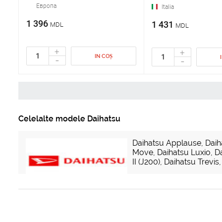
Европа
Italia
1 396
1 431
MDL
MDL
+
+
IN COȘ
-
-
Celelalte modele Daihatsu
Daihatsu Applause
,
Daih
Move
,
Daihatsu Luxio
,
D
II (J200)
,
Daihatsu Trevis