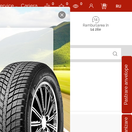
0
0
0
ervice
Cariera
RU
Rambursarea în
14 zile
Pastrare anvelope
u Cuore