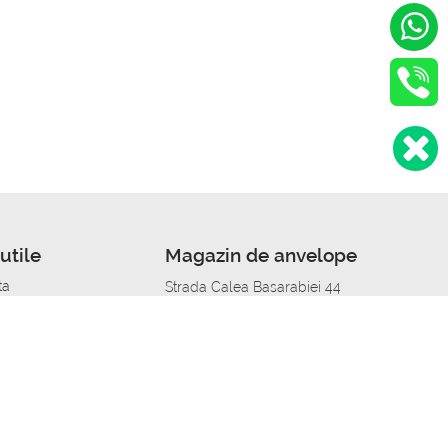
utile
Magazin de anvelope
ta
Strada Calea Basarabiei 44
edit
Service auto in Chisinau
a automobil
unile anvelopelor
Strada Calea Basarabiei 44
pelor în orașe
alitate
Aplicația Autoshina de pe telefon
itii Piese Auto Job