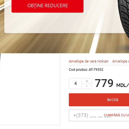
Nokia
OBȚINE REDUCERE
SX2 1
79T
Anvelope de vara Nokian
Anvelope 
Cod produs: AT-79552
779
+
-
MDL/
IN COȘ
CUMPĂRĂ CU UN