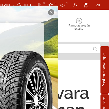
0
0
1
ervice
Cariera
RU
Rambursarea în
14 zile
Pastrare anvelope
ope de vara