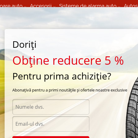
oare auto
Accesorii
Sisteme de alarma auto
Autos
60 066 000
+373 60 608 000
izare Mobila 24/7 non
Service auto in Chisinau
 toate regiunile
(L-V) 9:00 - 19:00
Doriți
(Sî) 09:00-19:00
Strada Calea Basarabiei 44
Obține reducere 5 %
Pentru prima achiziție?
ra Nokian
/
Nordman SX2
/
Nokian Nordman SX2 165/65 R14 79T
Abonațivă pentru a primi noutățile și ofertele noastre exclusive
Anvel