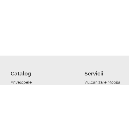
Catalog
Servicii
Anvelopele
Vulcanizare Mobila
Jante
Stocare anvelope
Uleiuri de motor
Schimbarea anvelopelo
Acumulatoare auto
Taierea benzii de rulare
Accesorii
Ajutor tehnic in caz de 
Sisteme de alarma auto
Asistenta tehnica la blo
Alimentarea cu combust
Pornirea acumulatorului