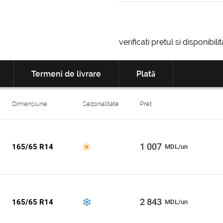
verificati pretul si disponibil
Termeni de livrare
Plată
Dimensiune
Sezonalitate
Pret
1 007
165/65 R14
MDL/un
2 843
165/65 R14
MDL/un