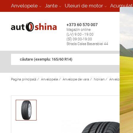
-
Anvelopele
Jante
Uleiuri de motor
Acumulat
+373 60 570 007
+373 
Magazin online
Vulcan
(L-V) 9:00 - 19:00
stop în
(Sî) 09:00-19:00
Strada Calea Basarabiei 44
căutare (exemplu: 165/60 R14)
Pagina principală
/
Anvelopele
/
Anvelope de vara
/
Nokian
/
Anvelope de va