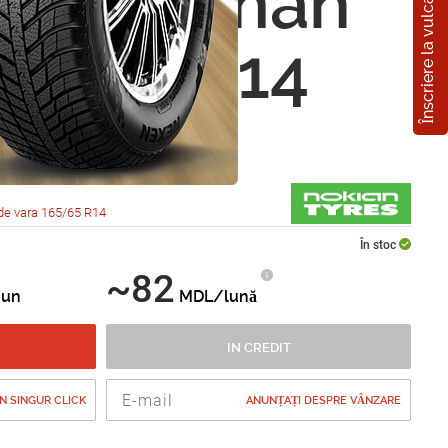
Înscriere la vulcanizare
n Nordman
65/65 R14
de vara 165/65 R14
În stoc
~82
un
MDL/lună
IN CREDIT
 SINGUR CLICK
ANUNȚAȚI DESPRE VÂNZARE