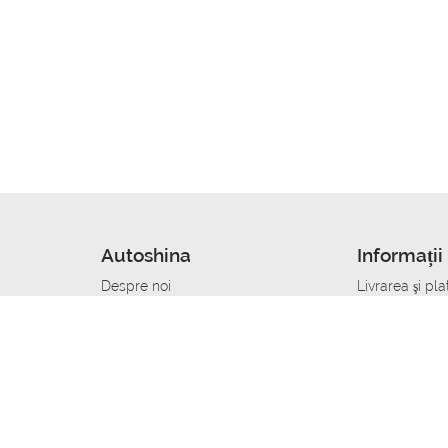
Autoshina
Informații 
Despre noi
Livrarea şi pla
Noutati
Сumpăra in cr
r
Cariera
Anvelope dup
Contacte
Toate dimensi
accident
Condiții de returnare
Livrare anvelo
care
Politica de confidențialitate
Bine sa stii
ibil
A deveni furnizor de anvelope
Program de loi
Vopsitor Auto Job
Manager Achiz