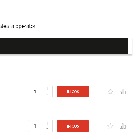
itatea la operator
+
-
IN COȘ
+
-
IN COȘ