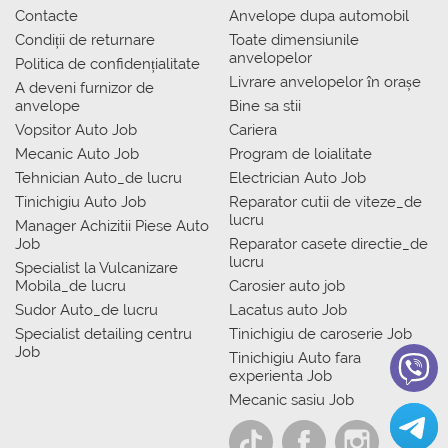
Contacte
Anvelope dupa automobil
Condiții de returnare
Toate dimensiunile
anvelopelor
Politica de confidențialitate
Livrare anvelopelor în orașe
A deveni furnizor de
anvelope
Bine sa stii
Vopsitor Auto Job
Cariera
Mecanic Auto Job
Program de loialitate
Tehnician Auto_de lucru
Electrician Auto Job
Tinichigiu Auto Job
Reparator cutii de viteze_de
lucru
Manager Achizitii Piese Auto
Job
Reparator casete directie_de
lucru
Specialist la Vulcanizare
Mobila_de lucru
Carosier auto job
Sudor Auto_de lucru
Lacatus auto Job
Specialist detailing centru
Tinichigiu de caroserie Job
Job
Tinichigiu Auto fara
experienta Job
Mecanic sasiu Job