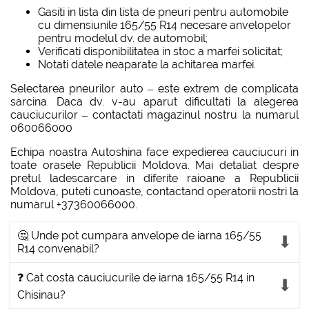
Gasiti in lista din lista de pneuri pentru automobile
cu dimensiunile 165/55 R14 necesare anvelopelor
pentru modelul dv. de automobil;
Verificati disponibilitatea in stoc a marfei solicitat;
Notati datele neaparate la achitarea marfei.
Selectarea pneurilor auto – este extrem de complicata
sarcina. Daca dv. v-au aparut dificultati la alegerea
cauciucurilor – contactati magazinul nostru la numarul
060066000
Echipa noastra Autoshina face expedierea cauciucuri in
toate orasele Republicii Moldova. Mai detaliat despre
pretul ladescarcare in diferite raioane a Republicii
Moldova, puteti cunoaste, contactand operatorii nostri la
numarul +37360066000.
🤔 Unde pot cumpara anvelope de iarna 165/55
R14 convenabil?
❓ Cat costa cauciucurile de iarna 165/55 R14 in
Chisinau?