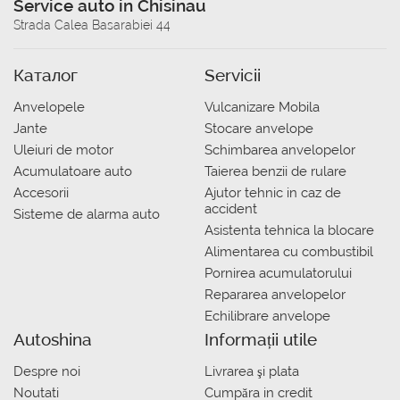
Service auto in Chisinau
Strada Calea Basarabiei 44
Каталог
Servicii
Anvelopele
Vulcanizare Mobila
Jante
Stocare anvelope
Uleiuri de motor
Schimbarea anvelopelor
Acumulatoare auto
Taierea benzii de rulare
Accesorii
Ajutor tehnic in caz de
accident
Sisteme de alarma auto
Asistenta tehnica la blocare
Alimentarea cu combustibil
Pornirea acumulatorului
Repararea anvelopelor
Echilibrare anvelope
Autoshina
Informații utile
Despre noi
Livrarea şi plata
Noutati
Сumpăra in credit