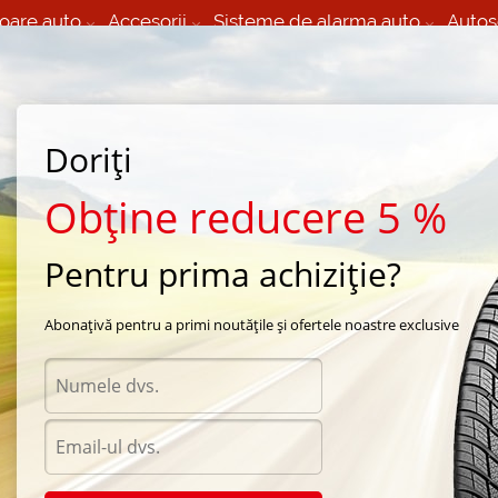
oare auto
Accesorii
Sisteme de alarma auto
Autos
60 066 000
+373 60 608 000
izare Mobila 24/7 non
Service auto in Chisinau
 toate regiunile
(L-V) 9:00 - 19:00
(Sî) 09:00-19:00
Strada Calea Basarabiei 44
Doriți
Obține reducere 5 %
Pentru prima achiziție?
n Grigoriopol
/
vara SilverSt
Abonațivă pentru a primi noutățile și ofertele noastre exclusive