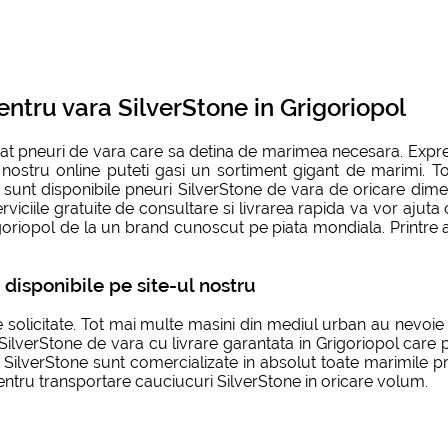
ntru vara SilverStone in Grigoriopol
t pneuri de vara care sa detina de marimea necesara. Expres
 nostru online puteti gasi un sortiment gigant de marimi. T
 sunt disponibile pneuri SilverStone de vara de oricare dim
viciile gratuite de consultare si livrarea rapida va vor ajuta 
iopol de la un brand cunoscut pe piata mondiala. Printre altel
disponibile pe site-ul nostru
 solicitate. Tot mai multe masini din mediul urban au nevoie
lverStone de vara cu livrare garantata in Grigoriopol care pr
ilverStone sunt comercializate in absolut toate marimile pr
entru transportare cauciucuri SilverStone in oricare volum.