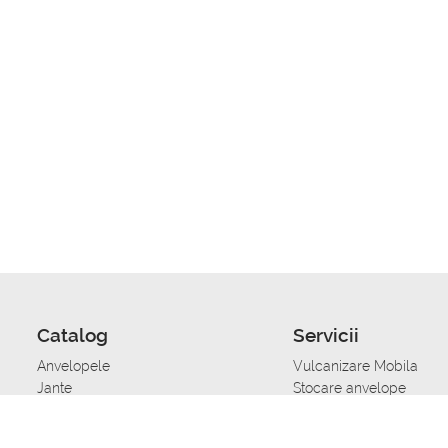
Catalog
Servicii
Anvelopele
Vulcanizare Mobila
Jante
Stocare anvelope
Uleiuri de motor
Schimbarea anvelopelo
Acumulatoare auto
Taierea benzii de rulare