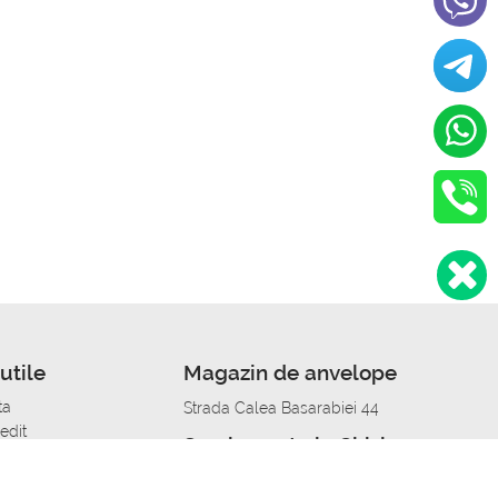
utile
Magazin de anvelope
ta
Strada Calea Basarabiei 44
edit
Service auto in Chisinau
a automobil
unile anvelopelor
Strada Calea Basarabiei 44