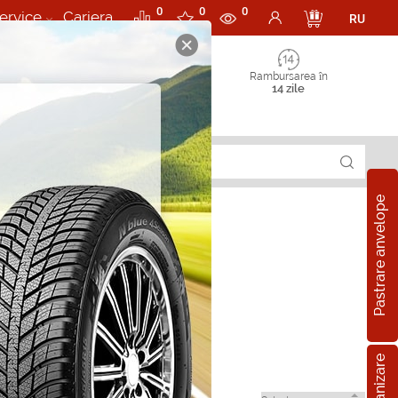
0
0
0
ervice
Cariera
RU
Rambursarea în
14 zile
Pastrare anvelope
one in