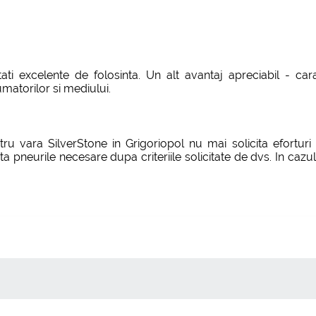
etati excelente de folosinta. Un alt avantaj apreciabil - c
atorilor si mediului.
ru vara SilverStone in Grigoriopol nu mai solicita eforturi 
cta pneurile necesare dupa criteriile solicitate de dvs. In caz