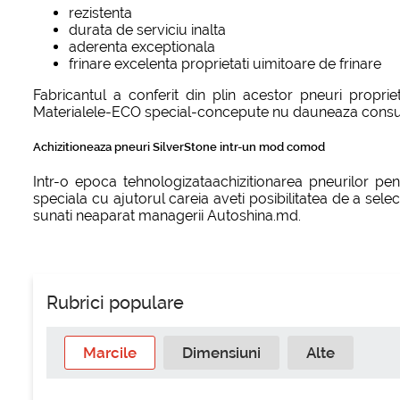
rezistenta
durata de serviciu inalta
aderenta exceptionala
frinare excelenta proprietati uimitoare de frinare
Fabricantul a conferit din plin acestor pneuri propri
Materialele-ECO special-concepute nu dauneaza consum
Achizitioneaza pneuri SilverStone intr-un mod comod
Intr-o epoca tehnologizataachizitionarea pneurilor pent
speciala cu ajutorul careia aveti posibilitatea de a sele
sunati neaparat managerii Autoshina.md.
Rubrici populare
Marcile
Dimensiuni
Alte