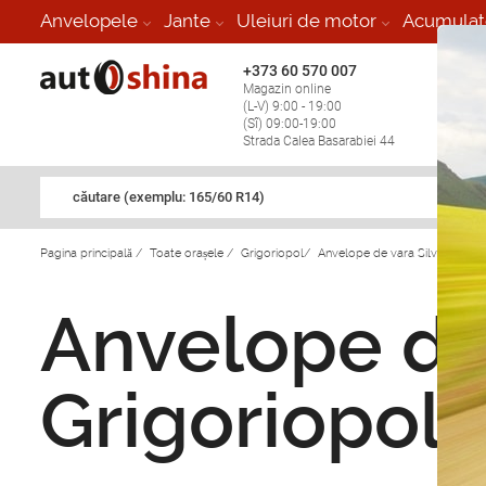
Anvelopele
Jante
Uleiuri de motor
Acumulat
+373 60 570 007
+373 
Magazin online
Vulcan
(L-V) 9:00 - 19:00
stop în
(Sî) 09:00-19:00
Strada Calea Basarabiei 44
căutare (exemplu: 165/60 R14)
Pagina principală
/
Toate orașele
/
Grigoriopol
/
Anvelope de vara SilverStone i
Anvelope de 
Grigoriopol