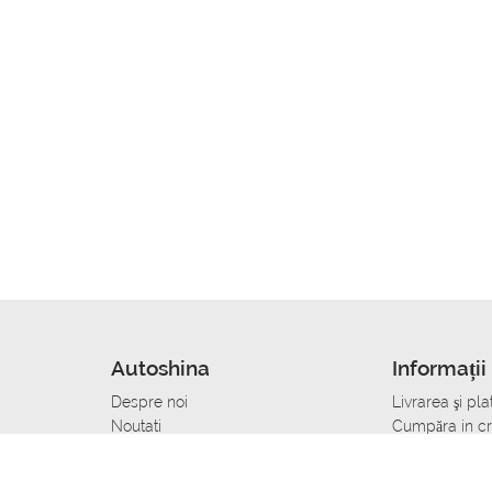
Autoshina
Informații 
Despre noi
Livrarea şi pla
Noutati
Сumpăra in cr
r
Cariera
Anvelope dup
Contacte
Toate dimensi