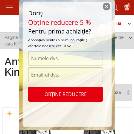
0
Doriți
Obține reducere 5 %
Contactați-ne
Serviciu de comandă
Pentru prima achiziție?
Pagina principală
/
Toate orașele
/
Criuleni
/
Anvelope de
Abonațivă pentru a primi noutățile și
vara Kingstar in Criuleni
ofertele noastre exclusive
Anvelope de vara
Kingstar in Criuleni
OBȚINE REDUCERE