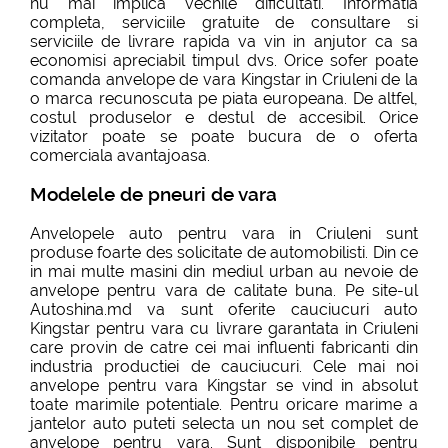
nu mai implica vechile dificultati. Informatia
completa, serviciile gratuite de consultare si
serviciile de livrare rapida va vin in anjutor ca sa
economisi apreciabil timpul dvs. Orice sofer poate
comanda anvelope de vara Kingstar in Criuleni de la
o marca recunoscuta pe piata europeana. De altfel,
costul produselor e destul de accesibil. Orice
vizitator poate se poate bucura de o oferta
comerciala avantajoasa.
Modelele de pneuri de vara
Anvelopele auto pentru vara in Criuleni sunt
produse foarte des solicitate de automobilisti. Din ce
in mai multe masini din mediul urban au nevoie de
anvelope pentru vara de calitate buna. Pe site-ul
Autoshina.md va sunt oferite cauciucuri auto
Kingstar pentru vara cu livrare garantata in Criuleni
care provin de catre cei mai influenti fabricanti din
industria productiei de cauciucuri. Cele mai noi
anvelope pentru vara Kingstar se vind in absolut
toate marimile potentiale. Pentru oricare marime a
jantelor auto puteti selecta un nou set complet de
anvelope pentru vara. Sunt disponibile pentru