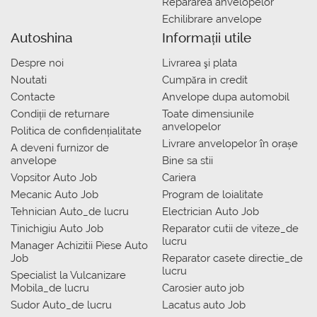
Repararea anvelopelor
Echilibrare anvelope
Autoshina
Informații utile
Despre noi
Livrarea şi plata
Noutati
Сumpăra in credit
Contacte
Anvelope dupa automobil
Condiții de returnare
Toate dimensiunile
anvelopelor
Politica de confidențialitate
Livrare anvelopelor în orașe
A deveni furnizor de
anvelope
Bine sa stii
Vopsitor Auto Job
Cariera
Mecanic Auto Job
Program de loialitate
Tehnician Auto_de lucru
Electrician Auto Job
Tinichigiu Auto Job
Reparator cutii de viteze_de
lucru
Manager Achizitii Piese Auto
Job
Reparator casete directie_de
lucru
Specialist la Vulcanizare
Mobila_de lucru
Carosier auto job
Sudor Auto_de lucru
Lacatus auto Job