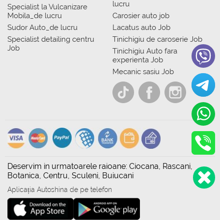
lucru
Specialist la Vulcanizare
Mobila_de lucru
Carosier auto job
Sudor Auto_de lucru
Lacatus auto Job
Specialist detailing centru
Tinichigiu de caroserie Job
Job
Tinichigiu Auto fara
experienta Job
Mecanic sasiu Job
Deservim in urmatoarele raioane: Ciocana, Rascani,
Botanica, Centru, Sculeni, Buiucani
Aplicația Autoshina de pe telefon