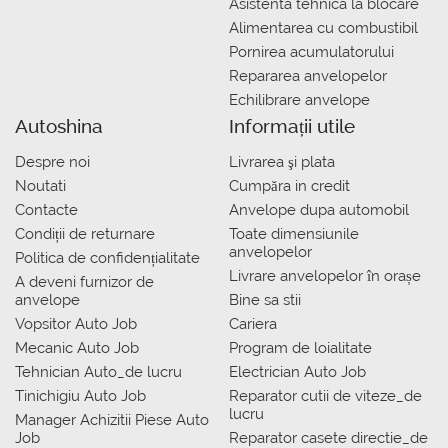
Asistenta tehnica la blocare
Alimentarea cu combustibil
Pornirea acumulatorului
Repararea anvelopelor
Echilibrare anvelope
Autoshina
Informații utile
Despre noi
Livrarea şi plata
Noutati
Сumpăra in credit
Contacte
Anvelope dupa automobil
Condiții de returnare
Toate dimensiunile
anvelopelor
Politica de confidențialitate
Livrare anvelopelor în orașe
A deveni furnizor de
anvelope
Bine sa stii
Vopsitor Auto Job
Cariera
Mecanic Auto Job
Program de loialitate
Tehnician Auto_de lucru
Electrician Auto Job
Tinichigiu Auto Job
Reparator cutii de viteze_de
lucru
Manager Achizitii Piese Auto
Job
Reparator casete directie_de