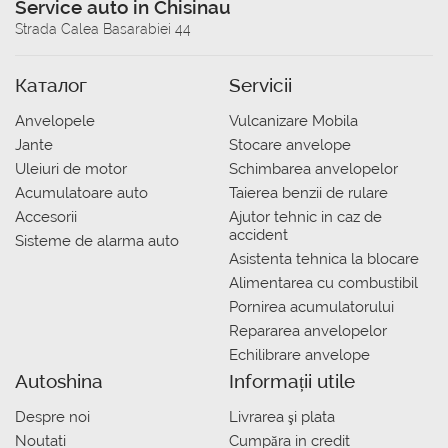
Service auto in Chisinau
Strada Calea Basarabiei 44
Каталог
Servicii
Anvelopele
Vulcanizare Mobila
Jante
Stocare anvelope
Uleiuri de motor
Schimbarea anvelopelor
Acumulatoare auto
Taierea benzii de rulare
Accesorii
Ajutor tehnic in caz de
accident
Sisteme de alarma auto
Asistenta tehnica la blocare
Alimentarea cu combustibil
Pornirea acumulatorului
Repararea anvelopelor
Echilibrare anvelope
Autoshina
Informații utile
Despre noi
Livrarea şi plata
Noutati
Сumpăra in credit