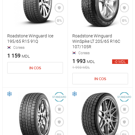
Roadstone Winguard Ice
Roadstone Winguard
195/65 R15 91Q
WinSpike LT 205/65 R16C
107/105R
Coreea
Coreea
1 159
MDL
1 993
MDL
-0 MDL
1 993 MDL
IN COS
IN COS