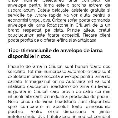
orice marime. Selectarea unui complect de
anvelope pentru iarna este o sarcina extrem de
usoara acum. Datele detaliate, asistenta gratuita si
serviciile de livrare rapida va vor ajuta pentru a
economisi timpul dvs. Oricare sofer poate comanda
anvelope de iarna Roadstone in Criuleni de la un
brand respectat pe piata. Printre altele, pretul
cauciucurilor este foarte accesibil. Fiecare client
poate profita de o oferta ieftina si avantajoasa.
Tipo-Dimensiunile de anvelope de iarna
disponibile in stoc
Pneurile de iarna in Criuleni sunt bunuri foarte des
solicitate. Tot mai numeroase automobile care sunt
explotate in orase necesita anvelope pentru iarna de
calitate. In magazinul online Autoshina.md va sunt
infatisate cauciucuri Roadstone de iarna cu livrare
asigurata in Criuleni care provin de catre cei mai
influenti fabricanti din industria productiei de pneuri.
Noile pneuri de iarna Roadstone sunt disponibile
spre cumparare in absolut toate dimensiunile
posibile. Pentru orice dimensiune a jantei
autoturismului dvs. Puteti alege un nou set complet