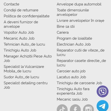
Contacte
Anvelope dupa automobil
Condiții de returnare
Toate dimensiunile
anvelopelor
Politica de confidențialitate
Livrare anvelopelor în orașe
A deveni furnizor de
anvelope
Bine sa stii
Vopsitor Auto Job
Cariera
Mecanic Auto Job
Program de loialitate
Tehnician Auto_de lucru
Electrician Auto Job
Tinichigiu Auto Job
Reparator cutii de viteze_de
lucru
Manager Achizitii Piese Auto
Job
Reparator casete directie_de
lucru
Specialist la Vulcanizare
Mobila_de lucru
Carosier auto job
Sudor Auto_de lucru
Lacatus auto Job
Specialist detailing centru
Tinichigiu de caroserie Job
Job
Tinichigiu Auto fara
experienta Job
Mecanic sasiu Job