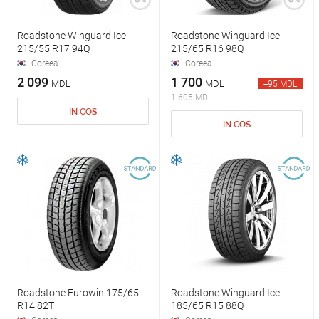
Roadstone Winguard Ice
Roadstone Winguard Ice
215/55 R17 94Q
215/65 R16 98Q
Coreea
Coreea
2 099
1 700
MDL
MDL
--95 MDL
1 605 MDL
IN COS
IN COS
Roadstone Eurowin 175/65
Roadstone Winguard Ice
R14 82T
185/65 R15 88Q