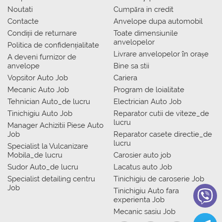
Noutati
Сumpăra in credit
Contacte
Anvelope dupa automobil
Condiții de returnare
Toate dimensiunile
anvelopelor
Politica de confidențialitate
Livrare anvelopelor în orașe
A deveni furnizor de
anvelope
Bine sa stii
Vopsitor Auto Job
Cariera
Mecanic Auto Job
Program de loialitate
Tehnician Auto_de lucru
Electrician Auto Job
Tinichigiu Auto Job
Reparator cutii de viteze_de
lucru
Manager Achizitii Piese Auto
Job
Reparator casete directie_de
lucru
Specialist la Vulcanizare
Mobila_de lucru
Carosier auto job
Sudor Auto_de lucru
Lacatus auto Job
Specialist detailing centru
Tinichigiu de caroserie Job
Job
Tinichigiu Auto fara
experienta Job
Mecanic sasiu Job