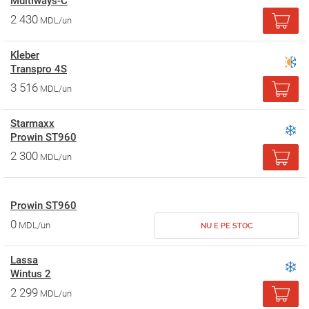
Multiways-C
2 430
MDL/un
Kleber
Transpro 4S
3 516
MDL/un
Starmaxx
Prowin ST960
2 300
MDL/un
Prowin ST960
0
MDL/un
NU E PE STOC
Lassa
Wintus 2
2 299
MDL/un