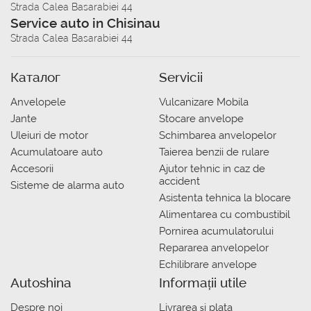
Strada Calea Basarabiei 44
Service auto in Chisinau
Strada Calea Basarabiei 44
Каталог
Servicii
Anvelopele
Vulcanizare Mobila
Jante
Stocare anvelope
Uleiuri de motor
Schimbarea anvelopelor
Acumulatoare auto
Taierea benzii de rulare
Accesorii
Ajutor tehnic in caz de
accident
Sisteme de alarma auto
Asistenta tehnica la blocare
Alimentarea cu combustibil
Pornirea acumulatorului
Repararea anvelopelor
Echilibrare anvelope
Autoshina
Informații utile
Despre noi
Livrarea şi plata