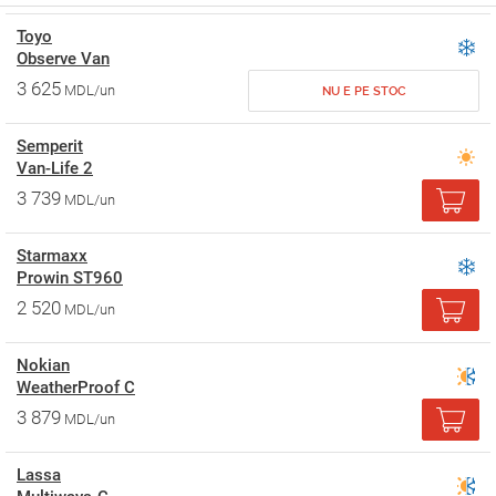
Toyo
Observe Van
3 625
MDL/un
NU E PE STOC
Semperit
Van-Life 2
3 739
MDL/un
Starmaxx
Prowin ST960
2 520
MDL/un
Nokian
WeatherProof C
3 879
MDL/un
Lassa