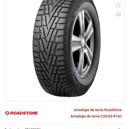
Anvelope de iarna Roadstone
Anvelope de iarna 235/65 R16C