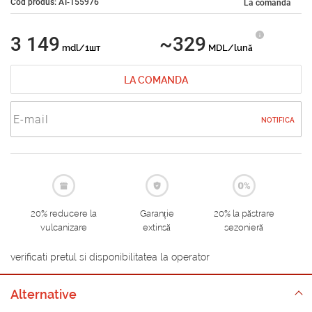
Cod produs: AT-155976
La comandă
3 149
~329
mdl/1шт
MDL/lună
LA COMANDA
NOTIFICA
20% reducere la
Garanție
20% la păstrare
vulcanizare
extinsă
sezonieră
verificati pretul si disponibilitatea la operator
Alternative