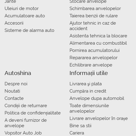
Jante
Stocare anvelope
Uleiuri de motor
Schimbarea anvelopelor
Acumulatoare auto
Taierea benzii de rulare
Accesorii
Ajutor tehnic in caz de
accident
Sisteme de alarma auto
Asistenta tehnica la blocare
Alimentarea cu combustibil
Pornirea acumulatorului
Repararea anvelopelor
Echilibrare anvelope
Autoshina
Informații utile
Despre noi
Livrarea şi plata
Noutati
Сumpăra in credit
Contacte
Anvelope dupa automobil
Condiții de returnare
Toate dimensiunile
anvelopelor
Politica de confidențialitate
Livrare anvelopelor în orașe
A deveni furnizor de
anvelope
Bine sa stii
Vopsitor Auto Job
Cariera