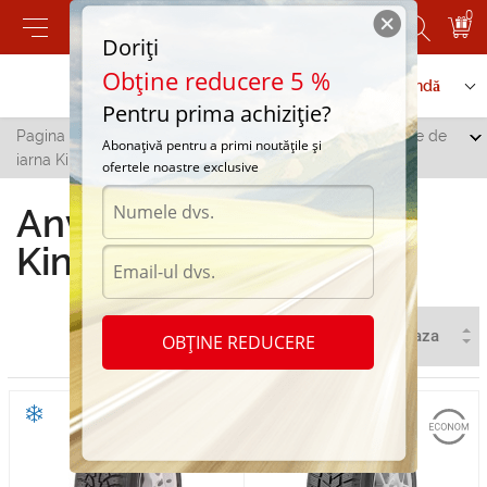
0
Doriți
Obține reducere 5 %
Contactați-ne
Serviciu de comandă
Pentru prima achiziție?
Pagina principală
/
Toate orașele
/
Lipcani
/
Anvelope de
Abonațivă pentru a primi noutățile și
iarna Kingstar in Lipcani
ofertele noastre exclusive
Anvelope de iarna
Kingstar in Lipcani
OBȚINE REDUCERE