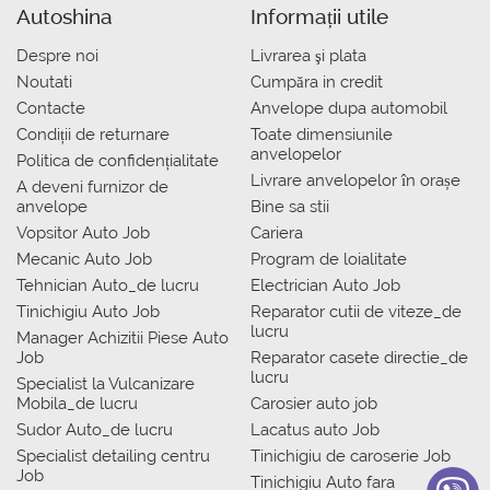
Autoshina
Informații utile
Despre noi
Livrarea şi plata
Noutati
Сumpăra in credit
Contacte
Anvelope dupa automobil
Condiții de returnare
Toate dimensiunile
anvelopelor
Politica de confidențialitate
Livrare anvelopelor în orașe
A deveni furnizor de
anvelope
Bine sa stii
Vopsitor Auto Job
Cariera
Mecanic Auto Job
Program de loialitate
Tehnician Auto_de lucru
Electrician Auto Job
Tinichigiu Auto Job
Reparator cutii de viteze_de
lucru
Manager Achizitii Piese Auto
Job
Reparator casete directie_de
lucru
Specialist la Vulcanizare
Mobila_de lucru
Carosier auto job
Sudor Auto_de lucru
Lacatus auto Job
Specialist detailing centru
Tinichigiu de caroserie Job
Job
Tinichigiu Auto fara