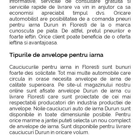
informative, serviciile de consultare gratuita si
serviciile rapide de livrare va vin in anjutor ca sa
economisi apreciabil timpul dvs. Oricare
automobilist are posibilitatea de a comanda pneuri
pentru iarna Durun in Floresti de la o marca
cunoscuta pe piata. De altfel, pretul pneurilor e
foarte ieftin. Orice client poate beneficia de o oferta
ieftina si avantajoasa.
Tipurile de anvelope pentru iarna
Cauciucurile pentru iarna in Floresti sunt bunuri
foarte des solicitate. Tot mai multe automobile care
circula in orase necesita anvelope de iarna de
calitate superioara. Pe site-ul magazinului nostru
online sunt afisate anvelope Durun de iarna cu
livrare Floresti care sunt proiectate de cei mai
respectabili producatori din industria productiei de
anvelope. Noile cauciucuri auto de iarna Durun sunt
disponibile in toate dimensiunile posibile. Pentru
orice marime a jantei puteti selecta un nou complect
de anvelope de iarna. Sunt disponibile pentru livrare
cauciucuri Durun in oricare volum.