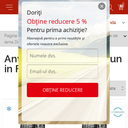
0
Doriți
Obține reducere 5 %
Contactați-ne
Serviciu de comandă
Pentru prima achiziție?
Pagina principală
/
Toate orașele
/
Floresti
/
Anvelope de
Abonațivă pentru a primi noutățile și
iarna Durun in Floresti
ofertele noastre exclusive
Anvelope de iarna Durun
in Floresti
OBȚINE REDUCERE