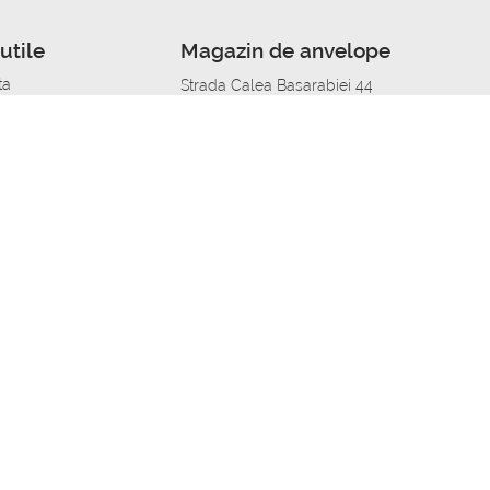
utile
Magazin de anvelope
ta
Strada Calea Basarabiei 44
edit
Service auto in Chisinau
a automobil
unile anvelopelor
Strada Calea Basarabiei 44
pelor în orașe
alitate
Aplicația Autoshina de pe telefon
itii Piese Auto Job
 Vulcanizare Mobila_de
 lucru
ailing centru Job
caroserie Job
o fara experienta Job
u Job