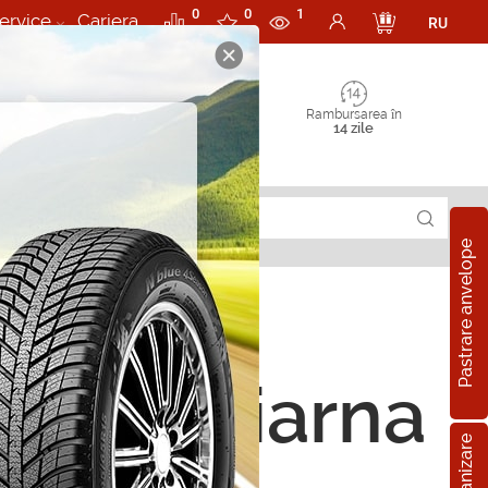
0
0
1
ervice
Cariera
RU
Rambursarea în
14 zile
Pastrare anvelope
ope de iarna