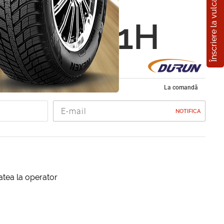
Înscriere la vulcanizare
 D2009
0 R15 91H
de iarna 205/60 R15
La comandă
NOTIFICA
itatea la operator