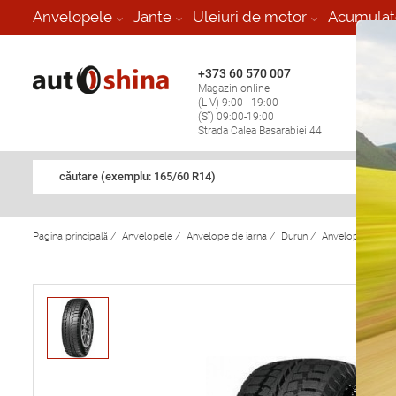
-
Anvelopele
Jante
Uleiuri de motor
Acumulat
+373 60 570 007
+373 
Magazin online
Vulcan
(L-V) 9:00 - 19:00
stop în
(Sî) 09:00-19:00
Strada Calea Basarabiei 44
căutare (exemplu: 165/60 R14)
Pagina principală
/
Anvelopele
/
Anvelope de iarna
/
Durun
/
Anvelope de iar