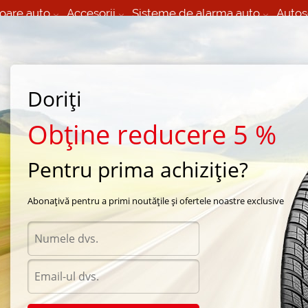
oare auto
Accesorii
Sisteme de alarma auto
Autos
60 066 000
+373 60 608 000
izare Mobila 24/7 non
Service auto in Chisinau
 toate regiunile
(L-V) 9:00 - 19:00
Doriți
(Sî) 09:00-19:00
Strada Calea Basarabiei 44
Obține reducere 5 %
Pentru prima achiziție?
na Durun
/
D2009
/
Durun D2009 205/60 R15 91H
Abonațivă pentru a primi noutățile și ofertele noastre exclusive
Anvel