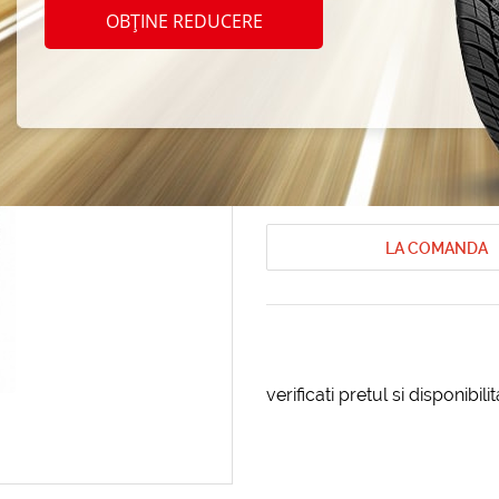
Durun
OBȚINE REDUCERE
205/6
Anvelope de iarna Durun
Anvelope 
Cod produs: AT-9007
LA COMANDA
verificati pretul si disponibil