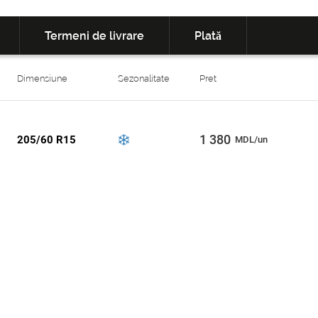
Termeni de livrare
Plată
Dimensiune
Sezonalitate
Pret
1 380
205/60 R15
MDL/un