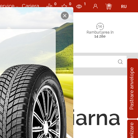
0
0
1
ervice
Cariera
RU
Rambursarea în
14 zile
Pastrare anvelope
ope de iarna