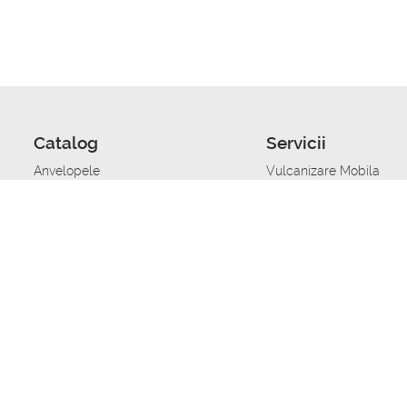
Catalog
Servicii
Anvelopele
Vulcanizare Mobila
Jante
Stocare anvelope
Uleiuri de motor
Schimbarea anvelopelo
Acumulatoare auto
Taierea benzii de rulare
Accesorii
Ajutor tehnic in caz de 
Sisteme de alarma auto
Asistenta tehnica la blo
Alimentarea cu combust
Pornirea acumulatorului
Repararea anvelopelor
Echilibrare anvelope