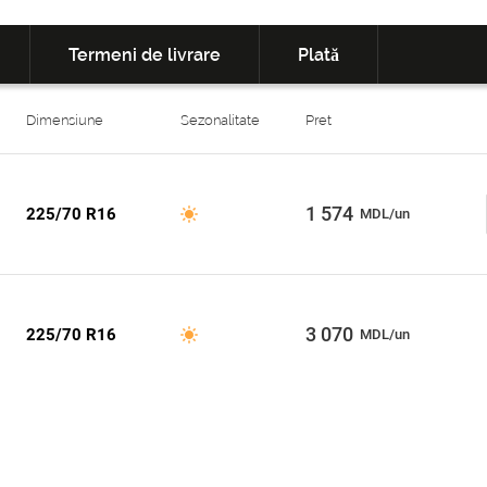
Termeni de livrare
Plată
Dimensiune
Sezonalitate
Pret
1 574
225/70 R16
MDL/un
3 070
225/70 R16
MDL/un