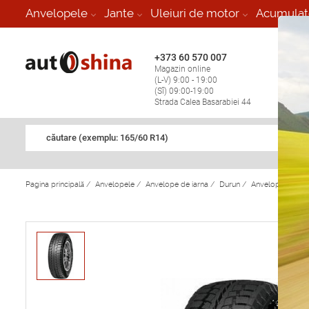
-
Anvelopele
Jante
Uleiuri de motor
Acumulat
+373 60 570 007
+373 
Magazin online
Vulcan
(L-V) 9:00 - 19:00
stop în
(Sî) 09:00-19:00
Strada Calea Basarabiei 44
căutare (exemplu: 165/60 R14)
Pagina principală
/
Anvelopele
/
Anvelope de iarna
/
Durun
/
Anvelope de iar