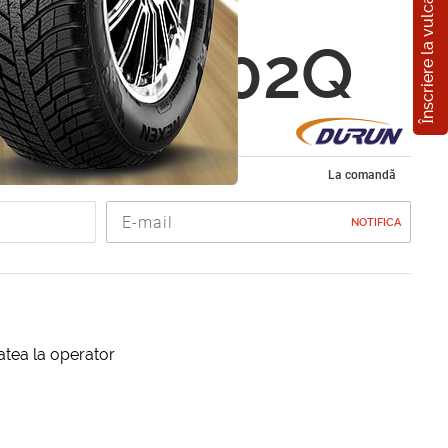
Înscriere la vulcanizare
 D2009
0 R16 102Q
de iarna 225/70 R16
La comandă
NOTIFICA
itatea la operator