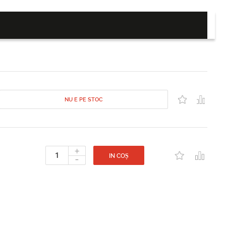
NU E PE STOC
+
-
IN COȘ