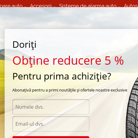
oare auto
Accesorii
Sisteme de alarma auto
Autos
60 066 000
+373 60 608 000
izare Mobila 24/7 non
Service auto in Chisinau
 toate regiunile
(L-V) 9:00 - 19:00
Doriți
(Sî) 09:00-19:00
Strada Calea Basarabiei 44
Obține reducere 5 %
Pentru prima achiziție?
na Durun
/
D2009
/
Durun D2009 225/70 R16 102Q
Abonațivă pentru a primi noutățile și ofertele noastre exclusive
Anvel