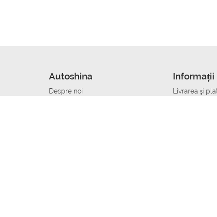
Autoshina
Informații 
Despre noi
Livrarea şi pla
Noutati
Сumpăra in cr
r
Cariera
Anvelope dup
Contacte
Toate dimensi
accident
Condiții de returnare
Livrare anvelo
care
Politica de confidențialitate
Bine sa stii
ibil
A deveni furnizor de anvelope
Program de loi
Vopsitor Auto Job
Manager Achiz
Mecanic Auto Job
Specialist la
lucru
Tehnician Auto_de lucru
Sudor Auto_de
Tinichigiu Auto Job
Specialist det
Electrician Auto Job