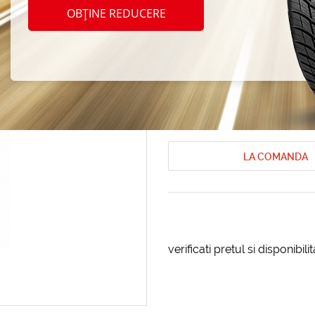
Durun
OBȚINE REDUCERE
225/7
Anvelope de iarna Durun
Anvelope 
Cod produs: AT-9025
LA COMANDA
verificati pretul si disponibil