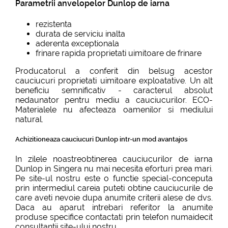
Parametrii anvelopelor Dunlop de iarna
rezistenta
durata de serviciu inalta
aderenta exceptionala
frinare rapida proprietati uimitoare de frinare
Producatorul a conferit din belsug acestor
cauciucuri proprietati uimitoare exploatative. Un alt
beneficiu semnificativ - caracterul absolut
nedaunator pentru mediu a cauciucurilor. ECO-
Materialele nu afecteaza oamenilor si mediului
natural.
Achizitioneaza cauciucuri Dunlop intr-un mod avantajos
In zilele noastreobtinerea cauciucurilor de iarna
Dunlop in Singera nu mai necesita eforturi prea mari.
Pe site-ul nostru este o functie special-conceputa
prin intermediul careia puteti obtine cauciucurile de
care aveti nevoie dupa anumite criterii alese de dvs.
Daca au aparut intrebari referitor la anumite
produse specifice contactati prin telefon numaidecit
consultantii site-ului nostru.