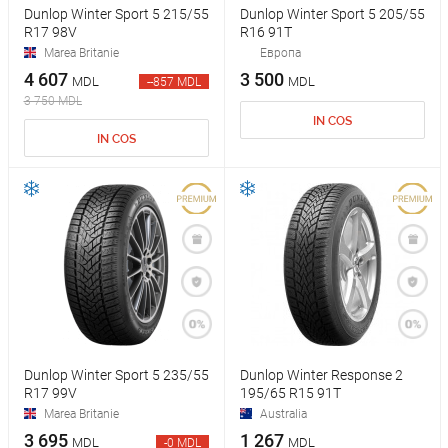
Dunlop Winter Sport 5 215/55
Dunlop Winter Sport 5 205/55
R17 98V
R16 91T
Marea Britanie
Европа
4 607
3 500
MDL
MDL
--857 MDL
3 750 MDL
IN COS
IN COS
Dunlop Winter Sport 5 235/55
Dunlop Winter Response 2
R17 99V
195/65 R15 91T
Marea Britanie
Australia
3 695
1 267
MDL
MDL
-0 MDL