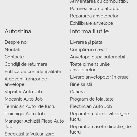
Alimentarea cu combustibil
Pornirea acumulatorului
Repararea anvelopelor
Echilibrare anvelope
Autoshina
Informații utile
Despre noi
Livrarea şi plata
Noutati
Сumpăra in credit
Contacte
Anvelope dupa automobil
Condiții de returnare
Toate dimensiunile
anvelopelor
Politica de confidențialitate
Livrare anvelopelor în orașe
A deveni furnizor de
anvelope
Bine sa stii
Vopsitor Auto Job
Cariera
Mecanic Auto Job
Program de loialitate
Tehnician Auto_de lucru
Electrician Auto Job
Tinichigiu Auto Job
Reparator cutii de viteze_de
lucru
Manager Achizitii Piese Auto
Job
Reparator casete directie_de
lucru
Specialist la Vulcanizare