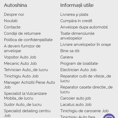
Autoshina
Informații utile
Despre noi
Livrarea şi plata
Noutati
Сumpăra in credit
Contacte
Anvelope dupa automobil
Condiții de returnare
Toate dimensiunile
anvelopelor
Politica de confidențialitate
Livrare anvelopelor în orașe
A deveni furnizor de
anvelope
Bine sa stii
Vopsitor Auto Job
Cariera
Mecanic Auto Job
Program de loialitate
Tehnician Auto_de lucru
Electrician Auto Job
Tinichigiu Auto Job
Reparator cutii de viteze_de
lucru
Manager Achizitii Piese Auto
Job
Reparator casete directie_de
lucru
Specialist la Vulcanizare
Mobila_de lucru
Carosier auto job
Sudor Auto_de lucru
Lacatus auto Job
Specialist detailing centru
Tinichigiu de caroserie Job
Job
Tinichigiu Auto fara