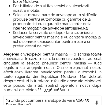
toata Moldova;
Posibilitatea de a utiliza serviciile vulcanizarii
noastre mobile;
Selectie impunatoare de anvelope auto si diferite
produse pentru automobile cu garantie de la
producatori si cu o garantie marita chiar de la
internet magazin de anvelope автошина.мд;
Reduceri la serviciile de depozitare sezoniera a
anvelopelor pentru masina si vulcanizare mobila la
achizitionarea cauciucurilor pentru masina si
preturi destul de mici.
Alegerea anvelopelor pentru masina — o sarcina foarte
anevoioasa. In cazul in care la dumneavoastra s-au iscat
dificultati la selectia pneurilor pentru masina — luati
legatura cu angajatii nostri. Online magazinul nostru
efectueaza livrarea anvelopelor pentru automobil in
toate regiunile din Republica Moldova. Mai detaliat
despre costuri la furnizare in felurite orase ale Moldovei,
este posibil de aflat, apelind operatorii nostri dupa
numarul de telefon ?? +37360066000.
🤔 Unde pot cumpara anvelope de vara 305/35
R22 cu livrare?