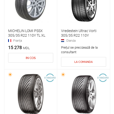
MICHELIN LOMI PSSX
Vredestein Ultrac Vorti
305/35 R22 110Y TL XL
305/35 R22 110Y
Franța
Olanda
15 278
Prețul se precizează de la
MDL
consultant
IN COS
LA COMANDA