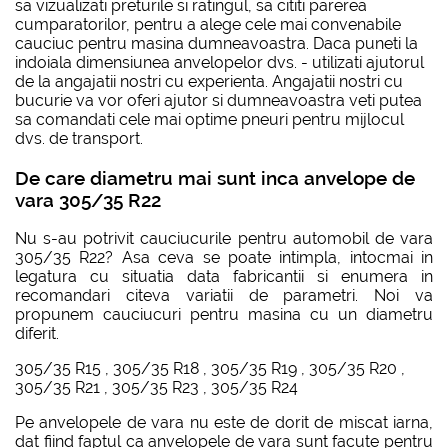
sa vizualizati preturile si ratingul, sa cititi parerea
cumparatorilor, pentru a alege cele mai convenabile
cauciuc pentru masina dumneavoastra. Daca puneti la
indoiala dimensiunea anvelopelor dvs. - utilizati ajutorul
de la angajatii nostri cu experienta. Angajatii nostri cu
bucurie va vor oferi ajutor si dumneavoastra veti putea
sa comandati cele mai optime pneuri pentru mijlocul
dvs. de transport.
De care diametru mai sunt inca anvelope de
vara 305/35 R22
Nu s-au potrivit cauciucurile pentru automobil de vara
305/35 R22? Asa ceva se poate intimpla, intocmai in
legatura cu situatia data fabricantii si enumera in
recomandari citeva variatii de parametri. Noi va
propunem cauciucuri pentru masina cu un diametru
diferit.
305/35 R15
,
305/35 R18
,
305/35 R19
,
305/35 R20
,
305/35 R21
,
305/35 R23
,
305/35 R24
Pe anvelopele de vara nu este de dorit de miscat iarna,
dat fiind faptul ca anvelopele de vara sunt facute pentru