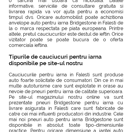
o sarcina mai usoara ca niciodata. Datele
informative, serviciile de consultare gratuita si
livrarea rapida va vor ajuta pentru a economisi
timpul dvs. Oricare automobilist poate achizitiona
anvelope auto pentru iarna Bridgestone in Falesti de
la o marca respectata pe piata europeana. Printre
altele, pretul cauciucurilor este destul de ieftin. Orice
vizitator poate se poate bucura de o oferta
comerciala ieftina.
Tipurile de cauciucuri pentru iarna
disponibile pe site-ul nostru
Cauciucurile pentru iarna in Falesti sunt produse
auto foarte solicitate de consumatori. Din ce in mai
multe autoturisme care sunt explotate in orase au
nevoie de pneuri pentru iarna de calitate superioara.
Pe site-ul magazinului nostru online va sunt
prezentate pneuri Bridgestone pentru iarna cu
livrare asigurata in Falesti care sunt fabricate de
catre cei mai influenti producatori din industrie. Cele
mai noi pneuri auto pentru iarna Bridgestone sunt
disponibile in absolut toate tipo-dimensiunile
practice. Pentru oricare dimensiune a jantei auto