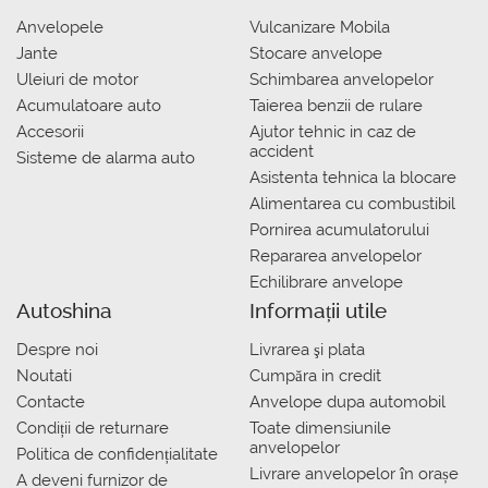
Anvelopele
Vulcanizare Mobila
Jante
Stocare anvelope
Uleiuri de motor
Schimbarea anvelopelor
Acumulatoare auto
Taierea benzii de rulare
Accesorii
Ajutor tehnic in caz de
accident
Sisteme de alarma auto
Asistenta tehnica la blocare
Alimentarea cu combustibil
Pornirea acumulatorului
Repararea anvelopelor
Echilibrare anvelope
Autoshina
Informații utile
Despre noi
Livrarea şi plata
Noutati
Сumpăra in credit
Contacte
Anvelope dupa automobil
Condiții de returnare
Toate dimensiunile
anvelopelor
Politica de confidențialitate
Livrare anvelopelor în orașe
A deveni furnizor de