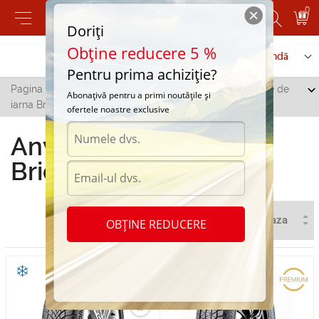
0
Doriți
Obține reducere 5 %
Contactați-ne
Serviciu de comandă
Pentru prima achiziție?
Pagina principală
/
Toate orașele
/
Falesti
/
Anvelope de
Abonațivă pentru a primi noutățile și
iarna Bridgestone in Falesti
ofertele noastre exclusive
Anvelope de iarna
Bridgestone in Falesti
OBȚINE REDUCERE