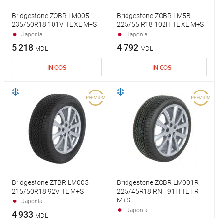
Bridgestone ZOBR LM005
Bridgestone ZOBR LM5B
235/50R18 101V TL XL M+S
225/55 R18 102H TL XL M+S
Japonia
Japonia
5 218
4 792
MDL
MDL
IN COS
IN COS
Bridgestone ZTBR LM005
Bridgestone ZOBR LM001R
215/50R18 92V TL M+S
225/45R18 RNF 91H TL FR
M+S
Japonia
Japonia
4 933
MDL