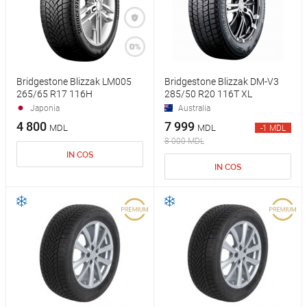
Bridgestone Blizzak LM005
Bridgestone Blizzak DM-V3
265/65 R17 116H
285/50 R20 116T XL
Japonia
Australia
4 800
7 999
MDL
MDL
-1 MDL
8 000 MDL
IN COS
IN COS