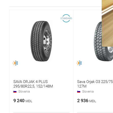
SAVA ORJAK 4 PLUS
Sava Orjak O3 225/75
295/80R22,5, 152/148M
127M
Slovenia
Slovenia
9 240
2 936
MDL
MDL