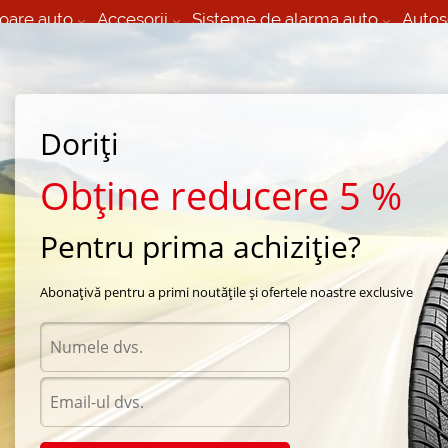
oare auto
Accesorii
Sisteme de alarma auto
Autos
60 066 000
+373 60 608 000
izare Mobila 24/7 non
Service auto in Chisinau
 toate regiunile
(L-V) 9:00 - 19:00
(Sî) 09:00-19:00
Strada Calea Basarabiei 44
Doriți
Obține reducere 5 %
Pentru prima achiziție?
i
/
lseasons Sava
Abonațivă pentru a primi noutățile și ofertele noastre exclusive