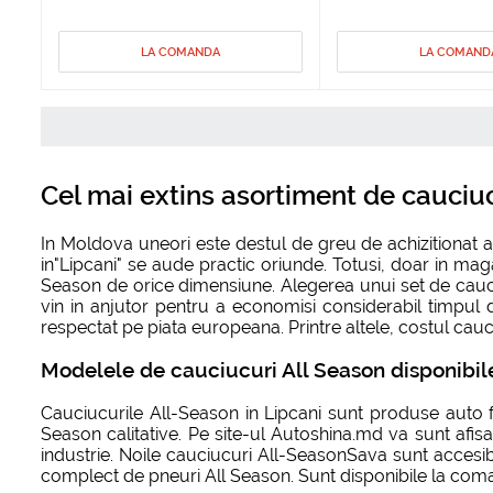
LA COMANDA
LA COMAND
Cel mai extins asortiment de cauciuc
In Moldova uneori este destul de greu de achizitionat 
in"Lipcani" se aude practic oriunde. Totusi, doar in mag
Season de orice dimensiune. Alegerea unui set de cauciucu
vin in anjutor pentru a economisi considerabil timpul 
respectat pe piata europeana. Printre altele, costul cauci
Modelele de cauciucuri All Season disponibile
Cauciucurile All-Season in Lipcani sunt produse auto f
Season calitative. Pe site-ul Autoshina.md va sunt afis
industrie. Noile cauciucuri All-SeasonSava sunt accesib
complect de pneuri All Season. Sunt disponibile la coma