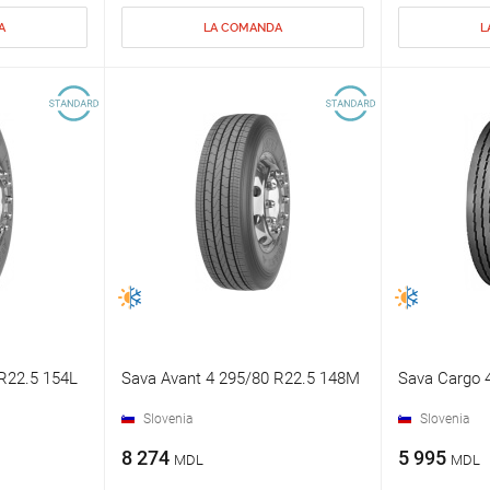
A
LA COMANDA
L
R22.5 154L
Sava Avant 4 295/80 R22.5 148M
Sava Cargo 
Slovenia
Slovenia
8 274
5 995
MDL
MDL