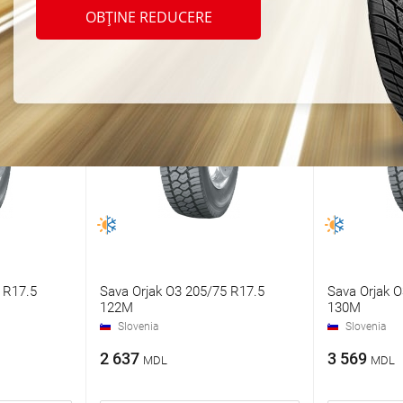
OBȚINE REDUCERE
 R17.5
Sava Orjak O3 205/75 R17.5
Sava Orjak O
122M
130M
Slovenia
Slovenia
2 637
3 569
MDL
MDL