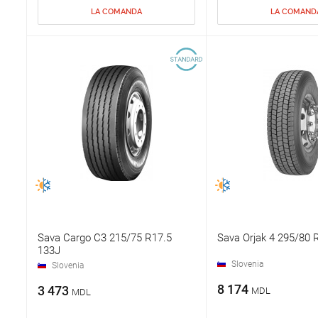
LA COMANDA
LA COMAND
Sava Cargo C3 215/75 R17.5
Sava Orjak 4 295/80
133J
Slovenia
Slovenia
8 174
3 473
MDL
MDL