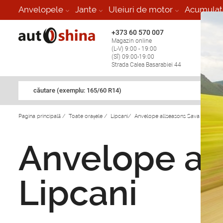
Anvelopele
Jante
Uleiuri de motor
Acumulat
+373 60 570 007
+373 
Magazin online
Vulcan
(L-V) 9:00 - 19:00
stop în
(Sî) 09:00-19:00
Strada Calea Basarabiei 44
căutare (exemplu: 165/60 R14)
Pagina principală
/
Toate orașele
/
Lipcani
/
Anvelope allseasons Sava in Lipcan
Anvelope al
Lipcani