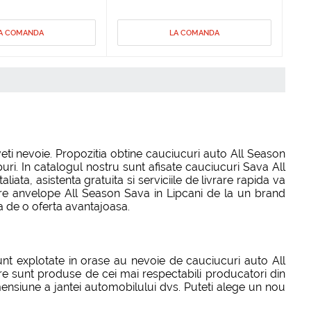
A COMANDA
LA COMANDA
ti nevoie. Propozitia obtine cauciucuri auto All Season
uri. In catalogul nostru sunt afisate cauciucuri Sava All
ata, asistenta gratuita si serviciile de livrare rapida va
rare anvelope All Season Sava in Lipcani de la un brand
ia de o oferta avantajoasa.
unt explotate in orase au nevoie de cauciucuri auto All
are sunt produse de cei mai respectabili producatori din
mensiune a jantei automobilului dvs. Puteti alege un nou