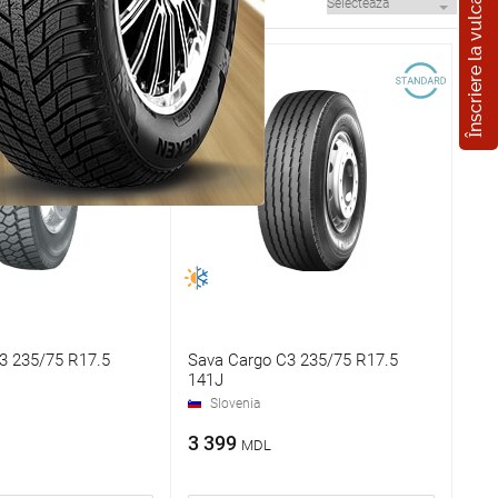
Înscriere la vulcanizare
3 235/75 R17.5
Sava Cargo C3 235/75 R17.5
141J
Slovenia
3 399
MDL