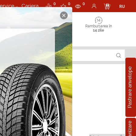
0
0
0
ervice
Cariera
RU
Rambursarea în
14 zile
Pastrare anvelope
 in