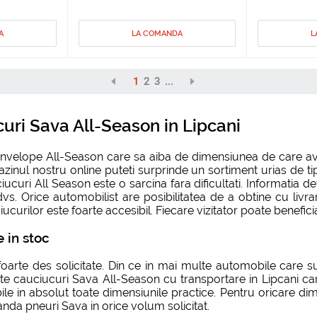
A
LA COMANDA
L
1
2
3
...
uri Sava All-Season in Lipcani
anvelope All-Season care sa aiba de dimensiunea de care ave
azinul nostru online puteti surprinde un sortiment urias de tip
ri All Season este o sarcina fara dificultati. Informatia detali
dvs. Orice automobilist are posibilitatea de a obtine cu liv
ucurilor este foarte accesibil. Fiecare vizitator poate benefic
 in stoc
oarte des solicitate. Din ce in mai multe automobile care s
ate cauciucuri Sava All-Season cu transportare in Lipcani c
ile in absolut toate dimensiunile practice. Pentru oricare di
nda pneuri Sava in orice volum solicitat.