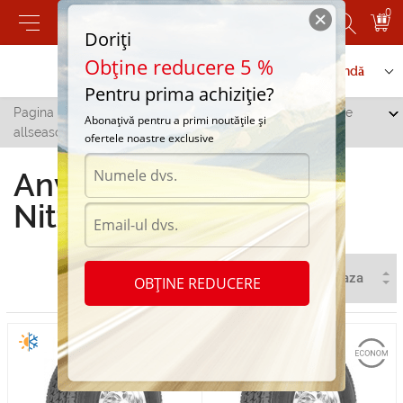
0
Doriți
Obține reducere 5 %
Contactați-ne
Serviciu de comandă
Pentru prima achiziție?
Pagina principală
/
Toate orașele
/
Cricova
/
Anvelope
Abonațivă pentru a primi noutățile și
allseasons Nitto in Cricova
ofertele noastre exclusive
Anvelope allseasons
Nitto in Cricova
OBȚINE REDUCERE