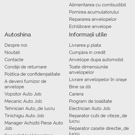
Alimentarea cu combustibil
Pornirea acumulatorului
Repararea anvelopelor
Echilibrare anvelope
Autoshina
Informații utile
Despre noi
Livrarea şi plata
Noutati
Сumpăra in credit
Contacte
Anvelope dupa automobil
Condiții de returnare
Toate dimensiunile
anvelopelor
Politica de confidențialitate
Livrare anvelopelor în orașe
A deveni furnizor de
anvelope
Bine sa stii
Vopsitor Auto Job
Cariera
Mecanic Auto Job
Program de loialitate
Tehnician Auto_de lucru
Electrician Auto Job
Tinichigiu Auto Job
Reparator cutii de viteze_de
lucru
Manager Achizitii Piese Auto
Job
Reparator casete directie_de
lucru