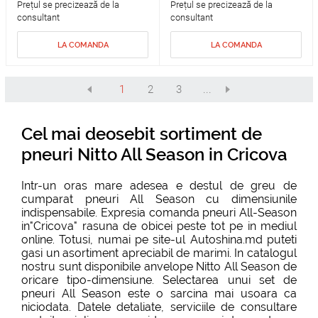
Prețul se precizează de la
Prețul se precizează de la
consultant
consultant
LA COMANDA
LA COMANDA
1
2
3
...
Cel mai deosebit sortiment de
pneuri Nitto All Season in Cricova
Intr-un oras mare adesea e destul de greu de
cumparat pneuri All Season cu dimensiunile
indispensabile. Expresia comanda pneuri All-Season
in"Cricova" rasuna de obicei peste tot pe in mediul
online. Totusi, numai pe site-ul Autoshina.md puteti
gasi un asortiment apreciabil de marimi. In catalogul
nostru sunt disponibile anvelope Nitto All Season de
oricare tipo-dimensiune. Selectarea unui set de
pneuri All Season este o sarcina mai usoara ca
niciodata. Datele detaliate, serviciile de consultare