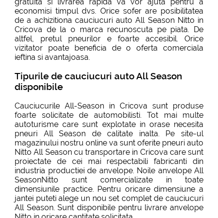
gratuita si livrarea rapida va vor ajuta pentru a
economisi timpul dvs. Orice sofer are posibilitatea
de a achizitiona cauciucuri auto All Season Nitto in
Cricova de la o marca recunoscuta pe piata. De
altfel, pretul pneurilor e foarte accesibil. Orice
vizitator poate beneficia de o oferta comerciala
ieftina si avantajoasa.
Tipurile de cauciucuri auto All Season
disponibile
Cauciucurile All-Season in Cricova sunt produse
foarte solicitate de automobilisti. Tot mai multe
autoturisme care sunt explotate in orase necesita
pneuri All Season de calitate inalta. Pe site-ul
magazinului nostru online va sunt oferite pneuri auto
Nitto All Season cu transportare in Cricova care sunt
proiectate de cei mai respectabili fabricanti din
industria productiei de anvelope. Noile anvelope All
SeasonNitto sunt comercializate in toate
dimensiunile practice. Pentru oricare dimensiune a
jantei puteti alege un nou set complet de cauciucuri
All Season. Sunt disponibile pentru livrare anvelope
Nitto in oricare cantitate solicitata.