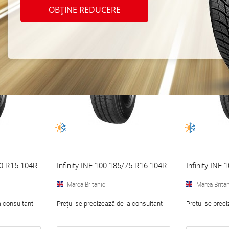
OBȚINE REDUCERE
70 R15 104R
Infinity INF-100 185/75 R16 104R
Infinity INF
Marea Britanie
Marea Britan
a consultant
Prețul se precizează de la consultant
Prețul se preci