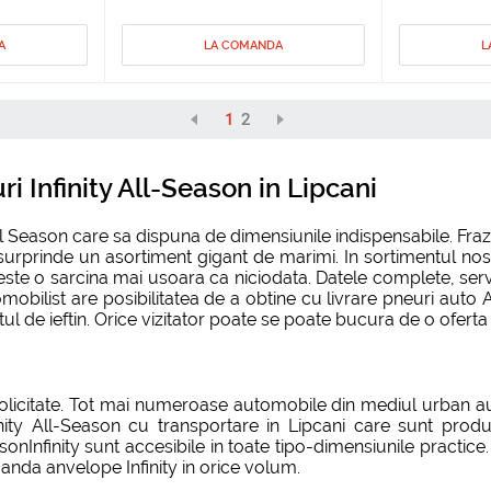
A
LA COMANDA
L
1
2
 Infinity All-Season in Lipcani
 Season care sa dispuna de dimensiunile indispensabile. Fraza
 surprinde un asortiment gigant de marimi. In sortimentul nost
te o sarcina mai usoara ca niciodata. Datele complete, servicii
mobilist are posibilitatea de a obtine cu livrare pneuri auto 
ul de ieftin. Orice vizitator poate se poate bucura de o oferta 
olicitate. Tot mai numeroase automobile din mediul urban a
ity All-Season cu transportare in Lipcani care sunt produs
onInfinity sunt accesibile in toate tipo-dimensiunile practice
anda anvelope Infinity in orice volum.