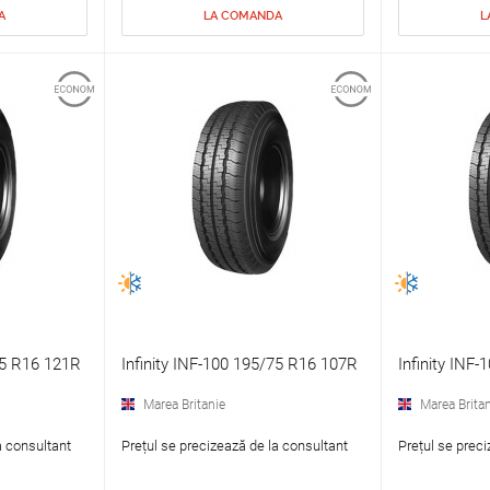
A
LA COMANDA
L
75 R16 121R
Infinity INF-100 195/75 R16 107R
Infinity INF
Marea Britanie
Marea Britan
a consultant
Prețul se precizează de la consultant
Prețul se preci