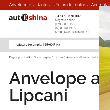
Anvelopele
Jante
Uleiuri de motor
Acumulat
+373 60 570 007
+373 
Magazin online
Vulcan
(L-V) 9:00 - 19:00
stop în
(Sî) 09:00-19:00
Strada Calea Basarabiei 44
căutare (exemplu: 165/60 R14)
Pagina principală
/
Toate orașele
/
Lipcani
/
Anvelope allseasons Infinity in Lipca
Anvelope all
Lipcani