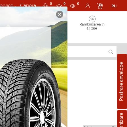
0
0
0
ervice
Cariera
RU
Rambursarea în
14 zile
Pastrare anvelope
ty in