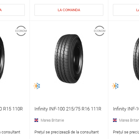
A
LA COMANDA
L
70 R15 110R
Infinity INF-100 215/75 R16 111R
Infinity INF
Marea Britanie
Marea Britan
a consultant
Prețul se precizează de la consultant
Prețul se preci