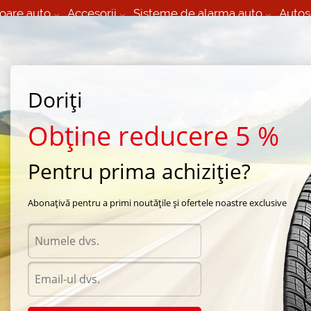
oare auto
Accesorii
Sisteme de alarma auto
Autos
60 066 000
+373 60 608 000
izare Mobila 24/7 non
Service auto in Chisinau
 toate regiunile
(L-V) 9:00 - 19:00
(Sî) 09:00-19:00
Strada Calea Basarabiei 44
Doriți
Obține reducere 5 %
Pentru prima achiziție?
ni
/
seasons Infini
Abonațivă pentru a primi noutățile și ofertele noastre exclusive