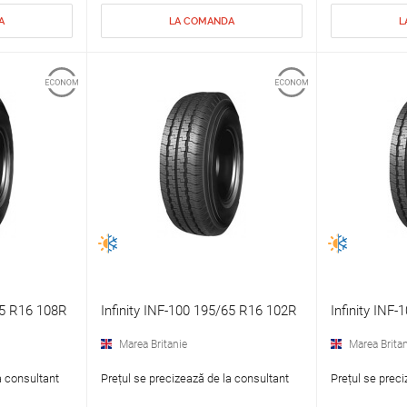
A
LA COMANDA
L
75 R16 108R
Infinity INF-100 195/65 R16 102R
Infinity INF
Marea Britanie
Marea Britan
a consultant
Prețul se precizează de la consultant
Prețul se preci