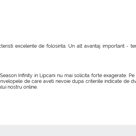
cteristi excelente de folosinta. Un alt avantaj important -
eason Infinity in Lipcani nu mai solicita forte exagerate. P
anvelopele de care aveti nevoie dupa criteriile indicate de dvs
ui nostru online.