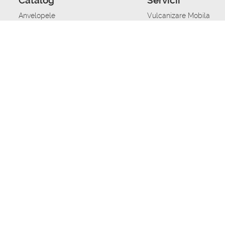
Catalog
Servicii
Anvelopele
Vulcanizare Mobila
Jante
Stocare anvelope
Uleiuri de motor
Schimbarea anvelopelo
Acumulatoare auto
Taierea benzii de rulare
Accesorii
Ajutor tehnic in caz de 
Sisteme de alarma auto
Asistenta tehnica la blo
Alimentarea cu combust
Pornirea acumulatorului
Repararea anvelopelor
Echilibrare anvelope