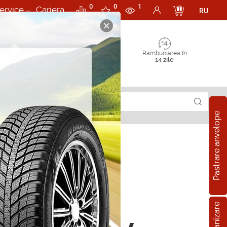
0
0
1
ervice
Cariera
RU
Rambursarea în
14 zile
Pastrare anvelope
pe all