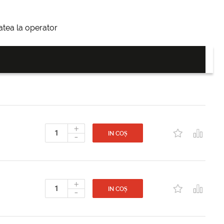
itatea la operator
+
-
IN COȘ
+
-
IN COȘ