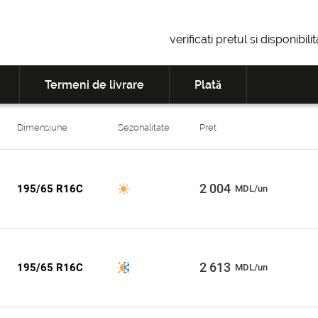
verificati pretul si disponibil
Termeni de livrare
Plată
Dimensiune
Sezonalitate
Pret
2 004
195/65 R16C
MDL/un
2 613
195/65 R16C
MDL/un