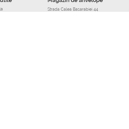
utile
Magazin de anvelope
ta
Strada Calea Basarabiei 44
edit
Service auto in Chisinau
a automobil
unile anvelopelor
Strada Calea Basarabiei 44
pelor în orașe
alitate
Aplicația Autoshina de pe telefon
itii Piese Auto Job
 Vulcanizare Mobila_de
 lucru
ailing centru Job
caroserie Job
o fara experienta Job
u Job