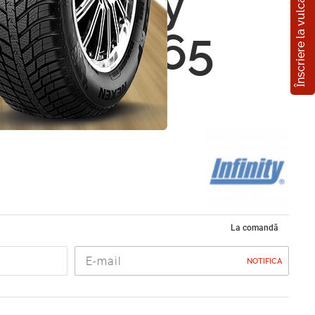
Înscriere la vulcanizare
 Infinity
00 195/65
02R
La comandă
NOTIFICA