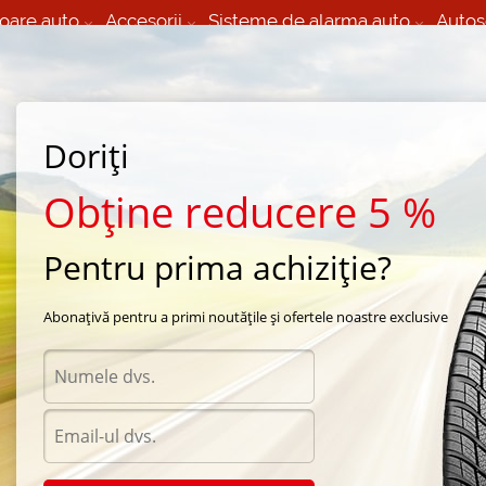
oare auto
Accesorii
Sisteme de alarma auto
Autos
60 066 000
+373 60 608 000
izare Mobila 24/7 non
Service auto in Chisinau
 toate regiunile
(L-V) 9:00 - 19:00
Doriți
(Sî) 09:00-19:00
Strada Calea Basarabiei 44
Obține reducere 5 %
Pentru prima achiziție?
eason Infinity
/
INF-100
/
Infinity INF-100 195/65 R16 102R
Abonațivă pentru a primi noutățile și ofertele noastre exclusive
Anvelo