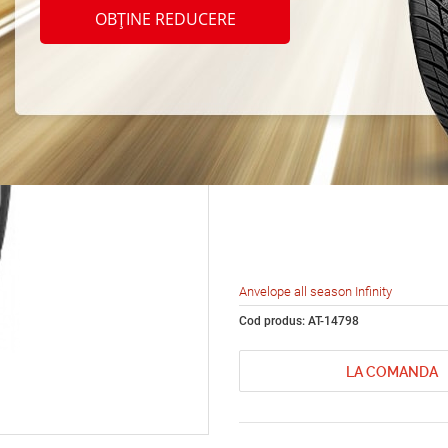
season
OBȚINE REDUCERE
INF-1
R16 1
Anvelope all season Infinity
Cod produs: AT-14798
LA COMANDA