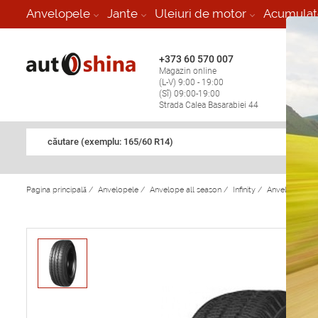
-
Anvelopele
Jante
Uleiuri de motor
Acumulat
+373 60 570 007
+373 
Magazin online
Vulcan
(L-V) 9:00 - 19:00
stop în
(Sî) 09:00-19:00
Strada Calea Basarabiei 44
căutare (exemplu: 165/60 R14)
Pagina principală
/
Anvelopele
/
Anvelope all season
/
Infinity
/
Anvelope all s