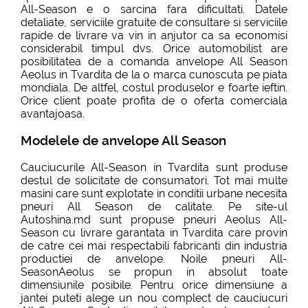
All-Season e o sarcina fara dificultati. Datele
detaliate, serviciile gratuite de consultare si serviciile
rapide de livrare va vin in anjutor ca sa economisi
considerabil timpul dvs. Orice automobilist are
posibilitatea de a comanda anvelope All Season
Aeolus in Tvardita de la o marca cunoscuta pe piata
mondiala. De altfel, costul produselor e foarte ieftin.
Orice client poate profita de o oferta comerciala
avantajoasa.
Modelele de anvelope All Season
Cauciucurile All-Season in Tvardita sunt produse
destul de solicitate de consumatori. Tot mai multe
masini care sunt explotate in conditii urbane necesita
pneuri All Season de calitate. Pe site-ul
Autoshina.md sunt propuse pneuri Aeolus All-
Season cu livrare garantata in Tvardita care provin
de catre cei mai respectabili fabricanti din industria
productiei de anvelope. Noile pneuri All-
SeasonAeolus se propun in absolut toate
dimensiunile posibile. Pentru orice dimensiune a
jantei puteti alege un nou complect de cauciucuri