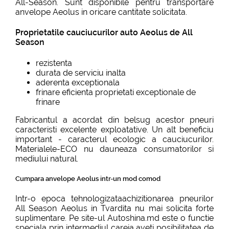
All-Season. Sunt disponibile pentru transportare
anvelope Aeolus in oricare cantitate solicitata.
Proprietatile cauciucurilor auto Aeolus de All
Season
rezistenta
durata de serviciu inalta
aderenta exceptionala
frinare eficienta proprietati exceptionale de
frinare
Fabricantul a acordat din belsug acestor pneuri
caracteristi excelente exploatative. Un alt beneficiu
important - caracterul ecologic a cauciucurilor.
Materialele-ECO nu dauneaza consumatorilor si
mediului natural.
Cumpara anvelope Aeolus intr-un mod comod
Intr-o epoca tehnologizataachizitionarea pneurilor
All Season Aeolus in Tvardita nu mai solicita forte
suplimentare. Pe site-ul Autoshina.md este o functie
speciala prin intermediul careia aveti posibilitatea de