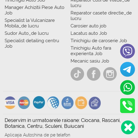
Tinichigiu Auto Job
Reparator cutii de viteze_de
lucru
Manager Achizitii Piese Auto
Job
Reparator casete directie_de
lucru
Specialist la Vulcanizare
Mobila_de lucru
Carosier auto job
Sudor Auto_de lucru
Lacatus auto Job
Specialist detailing centru
Tinichigiu de caroserie Job
Job
Tinichigiu Auto fara
experienta Job
Mecanic sasiu Job
Deservim in urmatoarele raioane: Ciocana, Rascani,
Botanica, Centru, Sculeni, Buiucani
Aplicația Autoshina de pe telefon