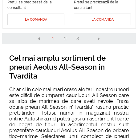
Prețul se precizează de la
Prețul se precizează de la
consultant
consultant
LA COMANDA
LA COMANDA
1
2
3
...
Cel mai amplu sortiment de
pneuri Aeolus All-Season in
Tvardita
Chiar si in cele mai mari orase ale tarii noastre uneori
este dificil de cumparat cauciucuri All Season care
sa aiba de marimea de care aveti nevoie. Fraza
obtine pneuri All Season in"Tvardita" rasuna practic
pretutindeni. Totusi, numai in magazinul nostru
online Autoshina.md puteti gasi un asortiment foarte
de bogat de tipuri. In asortimentul nostru sunt
prezentate cauciucuri Aeolus All Season de oricare
tipo-marime. Selectarea unui complect de pneuri