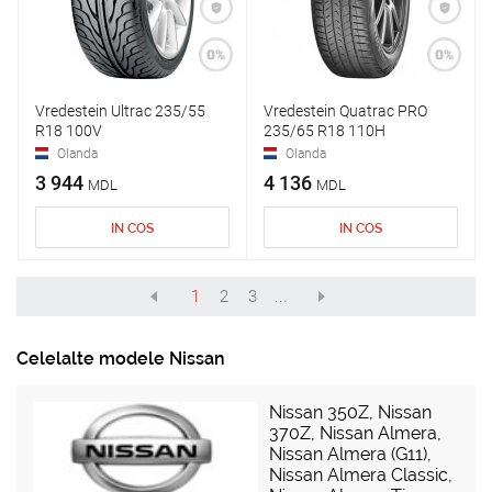
Vredestein Ultrac 235/55
Vredestein Quatrac PRO
R18 100V
235/65 R18 110H
Olanda
Olanda
3 944
4 136
MDL
MDL
IN COS
IN COS
1
2
3
...
Celelalte modele Nissan
Nissan 350Z
,
Nissan
370Z
,
Nissan Almera
,
Nissan Almera (G11)
,
Nissan Almera Classic
,