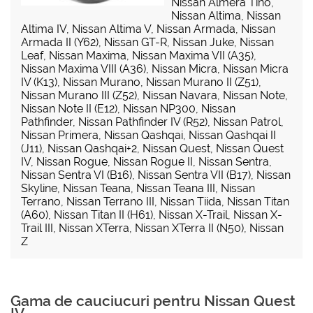
Nissan Almera Tino
,
Nissan Altima
,
Nissan
Altima IV
,
Nissan Altima V
,
Nissan Armada
,
Nissan
Armada II (Y62)
,
Nissan GT-R
,
Nissan Juke
,
Nissan
Leaf
,
Nissan Maxima
,
Nissan Maxima VII (A35)
,
Nissan Maxima VIII (A36)
,
Nissan Micra
,
Nissan Micra
IV (K13)
,
Nissan Murano
,
Nissan Murano II (Z51)
,
Nissan Murano III (Z52)
,
Nissan Navara
,
Nissan Note
,
Nissan Note II (E12)
,
Nissan NP300
,
Nissan
Pathfinder
,
Nissan Pathfinder IV (R52)
,
Nissan Patrol
,
Nissan Primera
,
Nissan Qashqai
,
Nissan Qashqai II
(J11)
,
Nissan Qashqai+2
,
Nissan Quest
,
Nissan Quest
IV
,
Nissan Rogue
,
Nissan Rogue II
,
Nissan Sentra
,
Nissan Sentra VI (B16)
,
Nissan Sentra VII (B17)
,
Nissan
Skyline
,
Nissan Teana
,
Nissan Teana III
,
Nissan
Terrano
,
Nissan Terrano III
,
Nissan Tiida
,
Nissan Titan
(A60)
,
Nissan Titan II (H61)
,
Nissan X-Trail
,
Nissan X-
Trail III
,
Nissan XTerra
,
Nissan XTerra II (N50)
,
Nissan
Z
Gama de cauciucuri pentru Nissan Quest