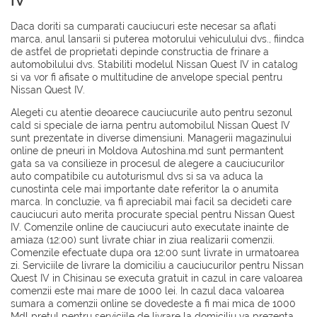
IV
Daca doriti sa cumparati cauciucuri este necesar sa aflati
marca, anul lansarii si puterea motorului vehiculului dvs., fiindca
de astfel de proprietati depinde constructia de frinare a
automobilului dvs. Stabiliti modelul Nissan Quest IV in catalog
si va vor fi afisate o multitudine de anvelope special pentru
Nissan Quest IV.
Alegeti cu atentie deoarece cauciucurile auto pentru sezonul
cald si speciale de iarna pentru automobilul Nissan Quest IV
sunt prezentate in diverse dimensiuni. Managerii magazinului
online de pneuri in Moldova Autoshina.md sunt permantent
gata sa va consilieze in procesul de alegere a cauciucurilor
auto compatibile cu autoturismul dvs si sa va aduca la
cunostinta cele mai importante date referitor la o anumita
marca. In concluzie, va fi apreciabil mai facil sa decideti care
cauciucuri auto merita procurate special pentru Nissan Quest
IV. Comenzile online de cauciucuri auto executate inainte de
amiaza (12:00) sunt livrate chiar in ziua realizarii comenzii.
Comenzile efectuate dupa ora 12:00 sunt livrate in urmatoarea
zi. Serviciile de livrare la domiciliu a cauciucurilor pentru Nissan
Quest IV in Chisinau se executa gratuit in cazul in care valoarea
comenzii este mai mare de 1000 lei. In cazul daca valoarea
sumara a comenzii online se dovedeste a fi mai mica de 1000
Mdl pretul pentru serviciile de livrare la domiciliu va prezenta