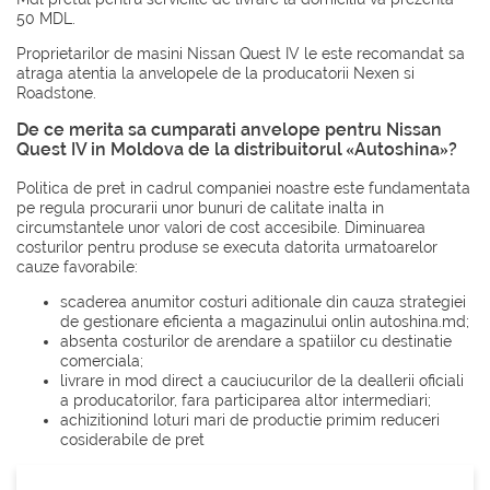
50 MDL.
Proprietarilor de masini Nissan Quest IV le este recomandat sa
atraga atentia la anvelopele de la producatorii
Nexen
si
Roadstone
.
De ce merita sa cumparati anvelope pentru Nissan
Quest IV in Moldova de la distribuitorul «Autoshina»?
Politica de pret in cadrul companiei noastre este fundamentata
pe regula procurarii unor bunuri de calitate inalta in
circumstantele unor valori de cost accesibile. Diminuarea
costurilor pentru produse se executa datorita urmatoarelor
cauze favorabile:
scaderea anumitor costuri aditionale din cauza strategiei
de gestionare eficienta a magazinului onlin autoshina.md;
absenta costurilor de arendare a spatiilor cu destinatie
comerciala;
livrare in mod direct a cauciucurilor de la deallerii oficiali
a producatorilor, fara participarea altor intermediari;
achizitionind loturi mari de productie primim reduceri
cosiderabile de pret