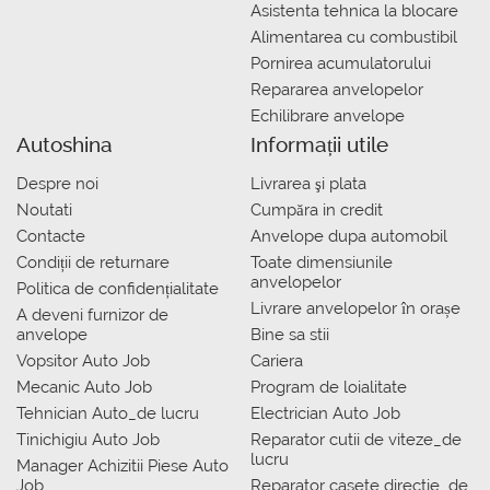
Asistenta tehnica la blocare
Alimentarea cu combustibil
Pornirea acumulatorului
Repararea anvelopelor
Echilibrare anvelope
Autoshina
Informații utile
Despre noi
Livrarea şi plata
Noutati
Сumpăra in credit
Contacte
Anvelope dupa automobil
Condiții de returnare
Toate dimensiunile
anvelopelor
Politica de confidențialitate
Livrare anvelopelor în orașe
A deveni furnizor de
anvelope
Bine sa stii
Vopsitor Auto Job
Cariera
Mecanic Auto Job
Program de loialitate
Tehnician Auto_de lucru
Electrician Auto Job
Tinichigiu Auto Job
Reparator cutii de viteze_de
lucru
Manager Achizitii Piese Auto
Job
Reparator casete directie_de