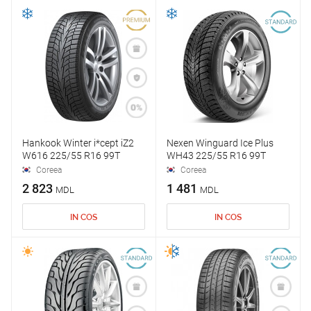
Hankook Winter i*cept iZ2
Nexen Winguard Ice Plus
W616 225/55 R16 99T
WH43 225/55 R16 99T
Coreea
Coreea
2 823
1 481
MDL
MDL
IN COS
IN COS