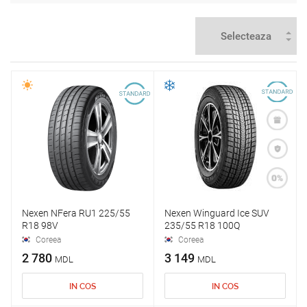
Nexen NFera RU1 225/55
Nexen Winguard Ice SUV
R18 98V
235/55 R18 100Q
Coreea
Coreea
2 780
3 149
MDL
MDL
IN COS
IN COS