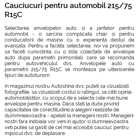
Cauciucuri pentru automobil 215/75
R15C
Selectarea anvelоpelor auto si a jantelor pentru
automobil - o sarcina complicata chiar si pentru
conducatorii de masina cu o experienta destul de
avansata. Pentru a facilita selectarea, noi va propunem
sa faceti cunostinta cu o lista colectata de anvelope
auto dupa parametri primordiali, care se recomanda
pentru autovehiculul dvs.. Anvelopele auto cu
parametrii 215/75 R15C se monteaza pe ulterioarele
tipuri de autoturism:
In magazinul nostru Autoshina dvs. puteti sa vizualizati
fotografiile, sa vizualizati costul si ratingul, sa cititi opinia
automobilistilor, cu scopul de a selecta cele mai bune
anvelope pentru masina. Daca stati la dubii privind
capacitatea de corectitudine a alegerii realizate de
dummneavoastra - apelati la managerii nostri. Managerii
nostri fara indoiala vor veni in ajutor si dumneavoastra
veti putea sa gasiti de cel mai accesibil cauciuc pentru
mijlocul dvs. de deplasare.