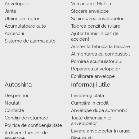
Anvelopele
Vulcanizare Mobila
Jante
Stocare anvelope
Uleiuri de motor
Schimbarea anvelopelor
Acumulatoare auto
Taierea benzii de rulare
Accesorii
Ajutor tehnic in caz de
accident
Sisteme de alarma auto
Asistenta tehnica la blocare
Alimentarea cu combustibil
Pornirea acumulatorului
Repararea anvelopelor
Echilibrare anvelope
Autoshina
Informații utile
Despre noi
Livrarea şi plata
Noutati
Сumpăra in credit
Contacte
Anvelope dupa automobil
Condiții de returnare
Toate dimensiunile
anvelopelor
Politica de confidențialitate
Livrare anvelopelor în orașe
A deveni furnizor de
anvelope
Bine sa stii