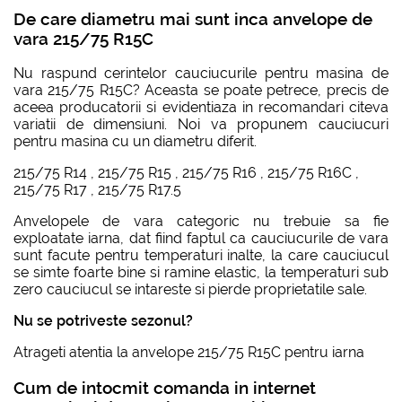
De care diametru mai sunt inca anvelope de
vara 215/75 R15C
Nu raspund cerintelor cauciucurile pentru masina de
vara 215/75 R15C? Aceasta se poate petrece, precis de
aceea producatorii si evidentiaza in recomandari citeva
variatii de dimensiuni. Noi va propunem cauciucuri
pentru masina cu un diametru diferit.
215/75 R14
,
215/75 R15
,
215/75 R16
,
215/75 R16C
,
215/75 R17
,
215/75 R17.5
Anvelopele de vara categoric nu trebuie sa fie
exploatate iarna, dat fiind faptul ca cauciucurile de vara
sunt facute pentru temperaturi inalte, la care cauciucul
se simte foarte bine si ramine elastic, la temperaturi sub
zero cauciucul se intareste si pierde proprietatile sale.
Nu se potriveste sezonul?
Atrageti atentia la
anvelope 215/75 R15C pentru iarna
Cum de intocmit comanda in internet