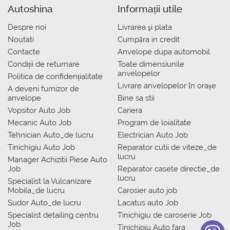
Autoshina
Informații utile
Despre noi
Livrarea şi plata
Noutati
Сumpăra in credit
Contacte
Anvelope dupa automobil
Condiții de returnare
Toate dimensiunile
anvelopelor
Politica de confidențialitate
Livrare anvelopelor în orașe
A deveni furnizor de
anvelope
Bine sa stii
Vopsitor Auto Job
Cariera
Mecanic Auto Job
Program de loialitate
Tehnician Auto_de lucru
Electrician Auto Job
Tinichigiu Auto Job
Reparator cutii de viteze_de
lucru
Manager Achizitii Piese Auto
Job
Reparator casete directie_de
lucru
Specialist la Vulcanizare
Mobila_de lucru
Carosier auto job
Sudor Auto_de lucru
Lacatus auto Job
Specialist detailing centru
Tinichigiu de caroserie Job
Job
Tinichigiu Auto fara