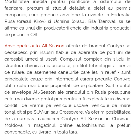
Modalitatea inedita pentru planficare a sistemului de
fabricare, precum si studiul detaliat a pietei au permis
companiei, care produce anvelope la uzinele in Federatia
Rusa (orasul Kirov) si Ucraina (orasul Bila Tserkva), sa se
afirme ca unul din producatorii cheie din industria productiei
de pneuri in CSI.
Anvelopele auto All-Season
oferite de brandul Contyre se
deosebesc prin insusiri fiabile de aderenta pe portiuni de
carosabil umed si uscat. Compusul complex din siliciu in
structura chimica a cauciucului, profilul tehnologic al benzii
de rulare, de asemenea canelurile care ies in relief - sunt
principalele cauze prin intermediul carora pneurile Contyre
obtin cele mai bune proprietati de exploatare. Sortimentul
de anvelope All-Season ale brandului din Rusia presupune
cele mai diverse prototipuri pentru a fi exploatate in diverse
conditii de vreme pe vehicule usoare, vehicule de mare
tonaj, cit si pe SUV-uri sau Crossovere. Va oferim posibilitatea
de a cumpara cauciucuri Contyre All Season in Chisinau,
Moldova in magazinul online autoshina.md, la preturi
convenabile, cu livrare in toata tara.