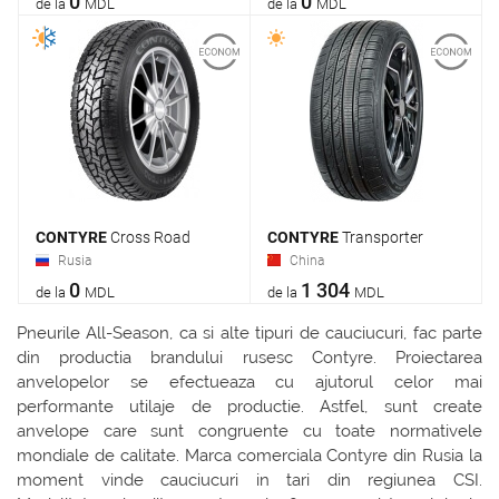
0
0
de la
MDL
de la
MDL
CONTYRE
Cross Road
CONTYRE
Transporter
Rusia
China
0
1 304
de la
MDL
de la
MDL
Pneurile All-Season, ca si alte tipuri de cauciucuri, fac parte
din productia brandului rusesc Contyre. Proiectarea
anvelopelor se efectueaza cu ajutorul celor mai
performante utilaje de productie. Astfel, sunt create
anvelope care sunt congruente cu toate normativele
mondiale de calitate. Marca comerciala Contyre din Rusia la
moment vinde cauciucuri in tari din regiunea CSI.