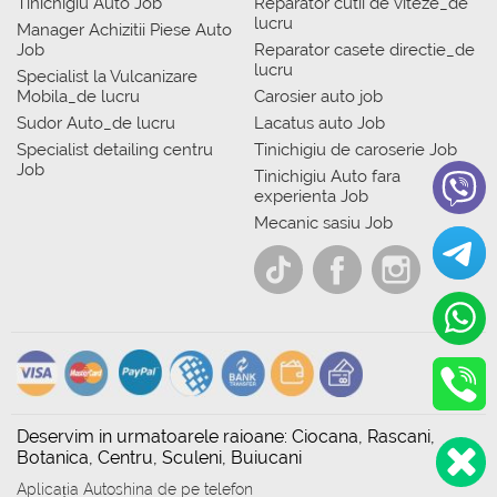
Tinichigiu Auto Job
Reparator cutii de viteze_de
lucru
Manager Achizitii Piese Auto
Job
Reparator casete directie_de
lucru
Specialist la Vulcanizare
Mobila_de lucru
Carosier auto job
Sudor Auto_de lucru
Lacatus auto Job
Specialist detailing centru
Tinichigiu de caroserie Job
Job
Tinichigiu Auto fara
experienta Job
Mecanic sasiu Job
Deservim in urmatoarele raioane: Ciocana, Rascani,
Botanica, Centru, Sculeni, Buiucani
Aplicația Autoshina de pe telefon