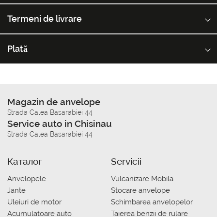
Termeni de livrare
Plată
Magazin de anvelope
Strada Calea Basarabiei 44
Service auto in Chisinau
Strada Calea Basarabiei 44
Каталог
Servicii
Anvelopele
Vulcanizare Mobila
Jante
Stocare anvelope
Uleiuri de motor
Schimbarea anvelopelor
Acumulatoare auto
Taierea benzii de rulare