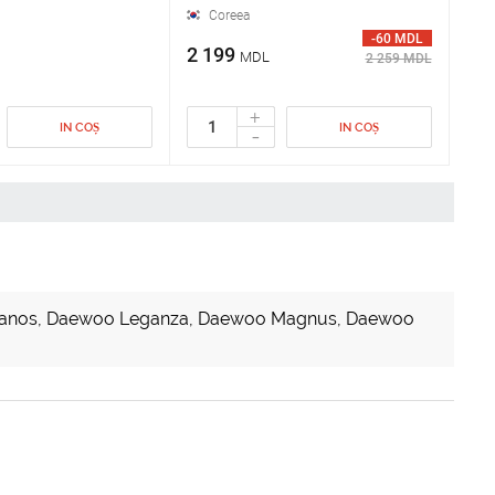
Coreea
-60 MDL
2 199
MDL
2 259 MDL
+
IN COȘ
IN COȘ
-
anos
,
Daewoo Leganza
,
Daewoo Magnus
,
Daewoo