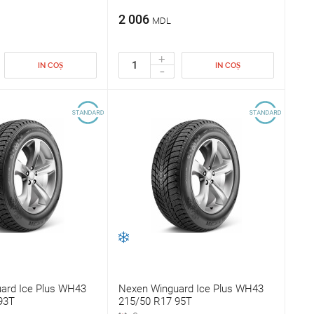
2 006
MDL
+
IN COȘ
IN COȘ
-
ard Ice Plus WH43
Nexen Winguard Ice Plus WH43
93T
215/50 R17 95T