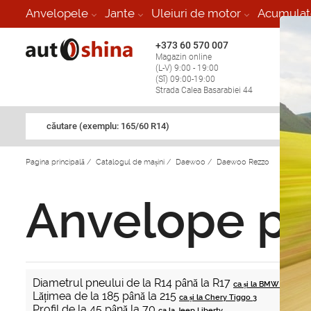
Anvelopele
Jante
Uleiuri de motor
Acumulat
+373 60 570 007
+373 
Magazin online
Vulcan
(L-V) 9:00 - 19:00
stop în
(Sî) 09:00-19:00
Strada Calea Basarabiei 44
căutare (exemplu: 165/60 R14)
Pagina principală
/
Catalogul de mașini
/
Daewoo
/
Daewoo Rezzo
Anvelope p
Diametrul pneului de la R14 până la R17
ca și la BMW 3 series 
Lățimea de la 185 până la 215
ca și la Chery Tiggo 3
Profil de la 45 până la 70
ca la Jeep Liberty