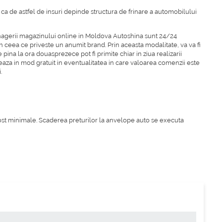
u ca de astfel de insuri depinde structura de frinare a automobilului
nagerii magazinului online in Moldova Autoshina sunt 24/24
n ceea ce priveste un anumit brand. Prin aceasta modalitate, va va fi
na la ora douasprezece pot fi primite chiar in ziua realizarii
aza in mod gratuit in eventualitatea in care valoarea comenzii este
.
 cost minimale. Scaderea preturilor la anvelope auto se executa