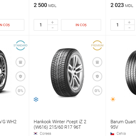
2 500
2 023
MDL
MDL
+
+
IN COȘ
IN COȘ
-
-
w'G WH2
Hankook Winter i*cept iZ 2
Barum Quart
(W616) 215/60 R17 96T
95V
Coreea
Cehia