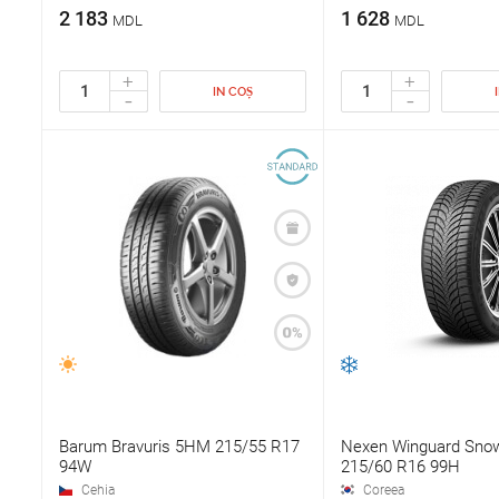
2 183
1 628
MDL
MDL
+
+
IN COȘ
-
-
Barum Bravuris 5HM 215/55 R17
Nexen Winguard Sno
94W
215/60 R16 99H
Cehia
Coreea