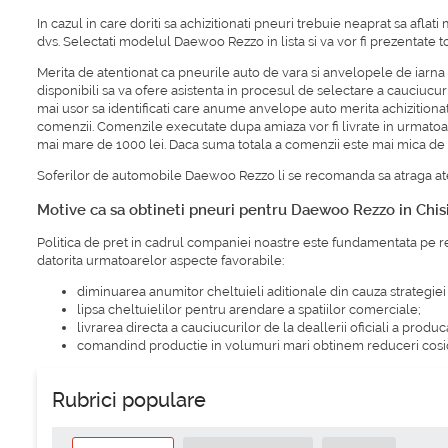
In cazul in care doriti sa achizitionati pneuri trebuie neaprat sa afl
dvs. Selectati modelul Daewoo Rezzo in lista si va vor fi prezentat
Merita de atentionat ca pneurile auto de vara si anvelopele de iar
disponibili sa va ofere asistenta in procesul de selectare a cauciucu
mai usor sa identificati care anume anvelope auto merita achizitiona
comenzii. Comenzile executate dupa amiaza vor fi livrate in urmatoar
mai mare de 1000 lei. Daca suma totala a comenzii este mai mica de 100
Soferilor de automobile Daewoo Rezzo li se recomanda sa atraga ate
Motive ca sa obtineti pneuri pentru Daewoo Rezzo in Chi
Politica de pret in cadrul companiei noastre este fundamentata pe reg
datorita urmatoarelor aspecte favorabile:
diminuarea anumitor cheltuieli aditionale din cauza strategi
lipsa cheltuielilor pentru arendare a spatiilor comerciale;
livrarea directa a cauciucurilor de la deallerii oficiali a produc
comandind productie in volumuri mari obtinem reduceri cosi
Rubrici populare