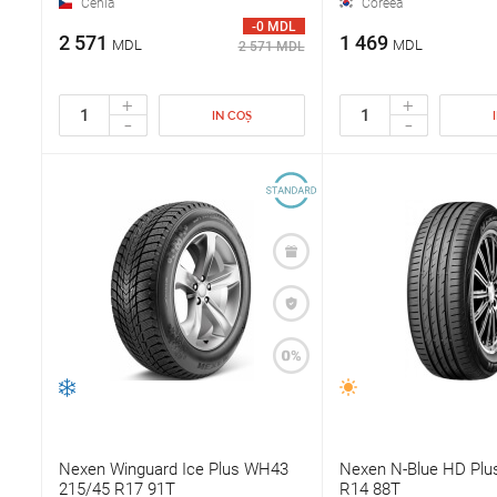
Cehia
Coreea
-0 MDL
2 571
1 469
MDL
MDL
2 571 MDL
+
+
IN COȘ
-
-
Nexen Winguard Ice Plus WH43
Nexen N-Blue HD Plu
215/45 R17 91T
R14 88T