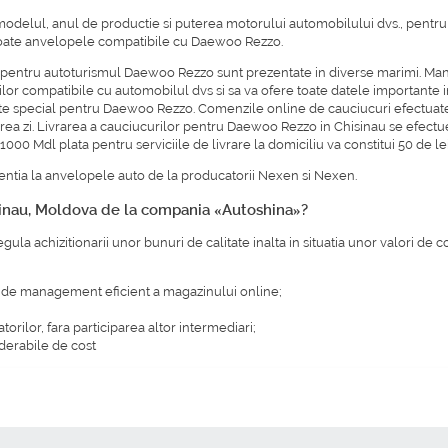
ati modelul, anul de productie si puterea motorului automobilului dvs., pentr
e toate anvelopele compatibile cu Daewoo Rezzo.
na pentru autoturismul Daewoo Rezzo sunt prezentate in diverse marimi. Ma
rilor compatibile cu automobilul dvs si sa va ofere toate datele importante i
te special pentru Daewoo Rezzo. Comenzile online de cauciucuri efectuate pi
ea zi. Livrarea a cauciucurilor pentru Daewoo Rezzo in Chisinau se efectue
0 Mdl plata pentru serviciile de livrare la domiciliu va constitui 50 de lei
ntia la anvelopele auto de la producatorii
Nexen
si
Nexen
.
sinau, Moldova de la compania «Autoshina»?
ula achizitionarii unor bunuri de calitate inalta in situatia unor valori de
ei de management eficient a magazinului online;
atorilor, fara participarea altor intermediari;
derabile de cost