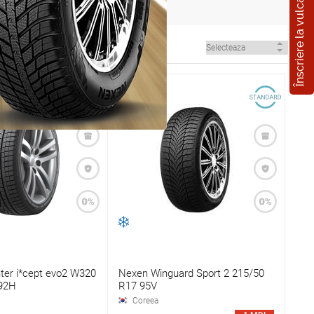
Înscriere la vulcanizare
ter i*cept evo2 W320
Nexen Winguard Sport 2 215/50
92H
R17 95V
Coreea