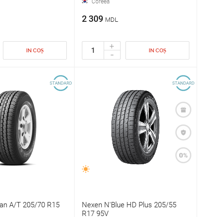
Coreea
2 309
MDL
+
IN COȘ
IN COȘ
-
an A/T 205/70 R15
Nexen N'Blue HD Plus 205/55
R17 95V