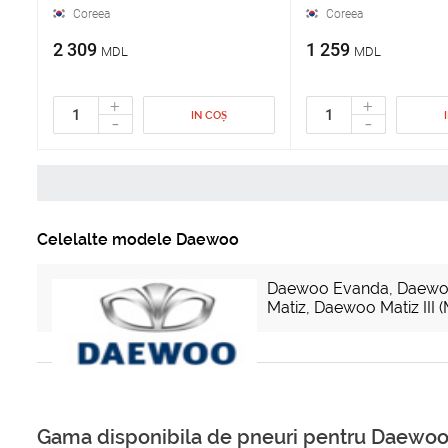
Coreea
Coreea
2 309
1 259
MDL
MDL
+
+
IN COȘ
-
-
Celelalte modele Daewoo
Daewoo Evanda
,
Daewo
Matiz
,
Daewoo Matiz III 
Gama disponibila de pneuri pentru Daewo