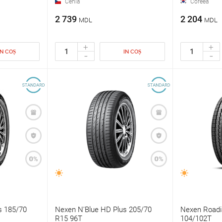
Cehia
Coreea
2 739
2 204
MDL
MDL
+
+
IN COȘ
IN COȘ
-
-
s 185/70
Nexen N'Blue HD Plus 205/70
Nexen Roadi
R15 96T
104/102T