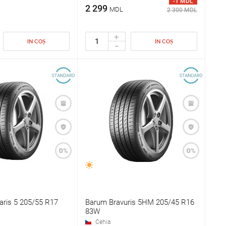
-1 MDL
2 299
MDL
2 300 MDL
+
IN COȘ
IN COȘ
-
aris 5 205/55 R17
Barum Bravuris 5HM 205/45 R16
83W
Cehia