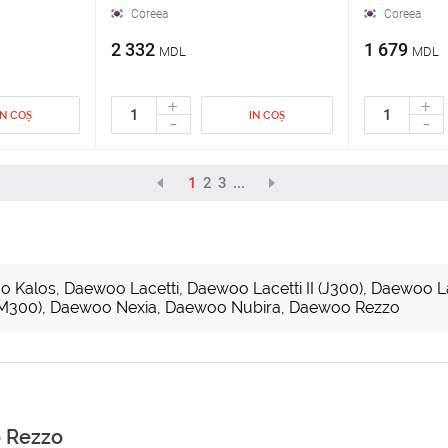
Coreea
Coreea
2 332
1 679
MDL
MDL
+
+
IN COȘ
IN COȘ
-
-
1
2
3
...
o Kalos
,
Daewoo Lacetti
,
Daewoo Lacetti II (J300)
,
Daewoo L
(M300)
,
Daewoo Nexia
,
Daewoo Nubira
,
Daewoo Rezzo
o Rezzo