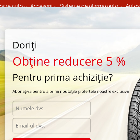
oare auto
Accesorii
Sisteme de alarma auto
Autos
60 066 000
+373 60 608 000
izare Mobila 24/7 non
Service auto in Chisinau
 toate regiunile
(L-V) 9:00 - 19:00
(Sî) 09:00-19:00
Strada Calea Basarabiei 44
Doriți
Obține reducere 5 %
Pentru prima achiziție?
entru Daewoo
Abonațivă pentru a primi noutățile și ofertele noastre exclusive
(F30)