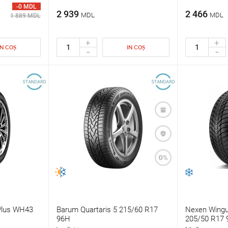
-0 MDL
2 939
2 466
MDL
MDL
1 889 MDL
+
+
IN COȘ
IN COȘ
-
-
Plus WH43
Barum Quartaris 5 215/60 R17
Nexen Wingu
96H
205/50 R17 