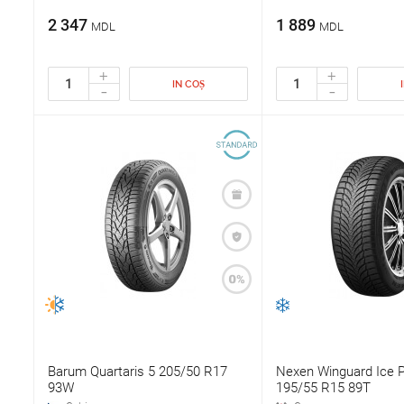
2 347
1 889
MDL
MDL
+
+
IN COȘ
-
-
Barum Quartaris 5 205/50 R17
Nexen Winguard Ice 
93W
195/55 R15 89T