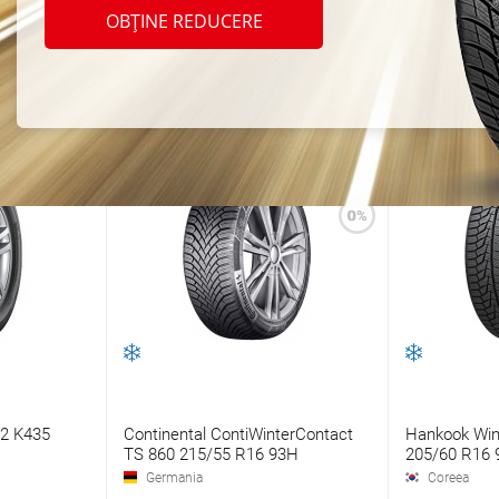
unea maximă a cauciucului: 215/45 R17
OBȚINE REDUCERE
ca la Suzuki Grand Vitara XL7
 2 K435
Continental ContiWinterContact
Hankook Win
TS 860 215/55 R16 93H
205/60 R16 
Germania
Coreea