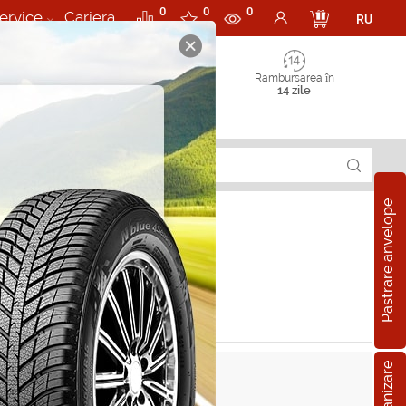
0
0
0
ervice
Cariera
RU
Rambursarea în
14 zile
Pastrare anvelope
 Rezzo