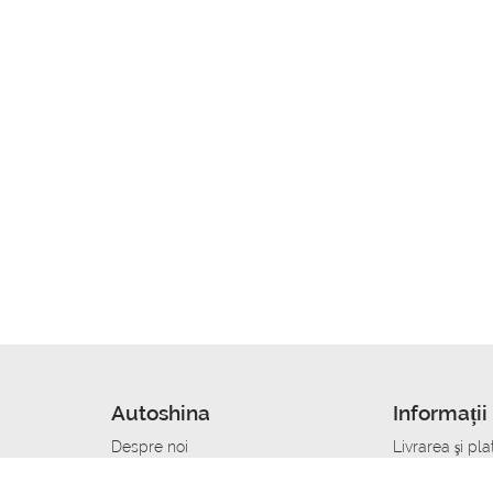
Autoshina
Informații 
Despre noi
Livrarea şi pla
Noutati
Сumpăra in cr