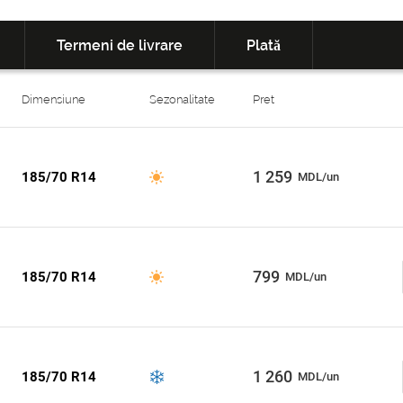
Termeni de livrare
Plată
Dimensiune
Sezonalitate
Pret
1 259
185/70 R14
MDL/un
799
185/70 R14
MDL/un
1 260
185/70 R14
MDL/un