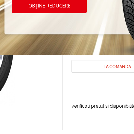
Amtel 
OBȚINE REDUCERE
185/7
Anvelope de vara Amtel
Anvelope d
Cod produs: AT-18259
LA COMANDA
verificati pretul si disponibil