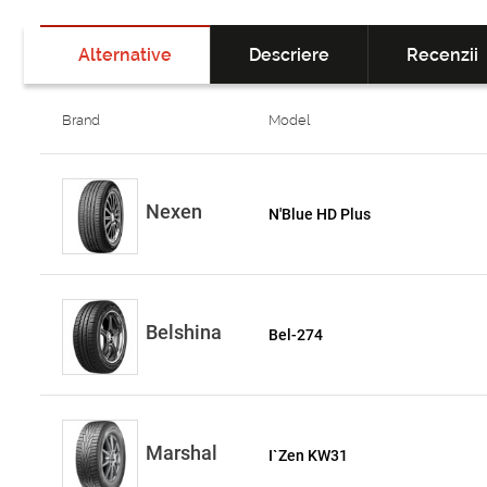
Alternative
Descriere
Recenzii
Brand
Model
Nexen
N'Blue HD Plus
Belshina
Bel-274
Marshal
I`Zen KW31