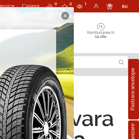
0
0
1
ervice
Cariera
RU
Rambursarea în
14 zile
Pastrare anvelope
ope de vara