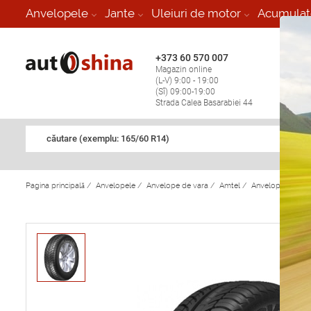
-
Anvelopele
Jante
Uleiuri de motor
Acumulat
+373 60 570 007
+373 
Magazin online
Vulcan
(L-V) 9:00 - 19:00
stop în
(Sî) 09:00-19:00
Strada Calea Basarabiei 44
căutare (exemplu: 165/60 R14)
Pagina principală
/
Anvelopele
/
Anvelope de vara
/
Amtel
/
Anvelope de var