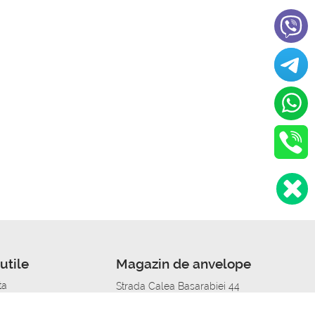
utile
Magazin de anvelope
ta
Strada Calea Basarabiei 44
edit
Service auto in Chisinau