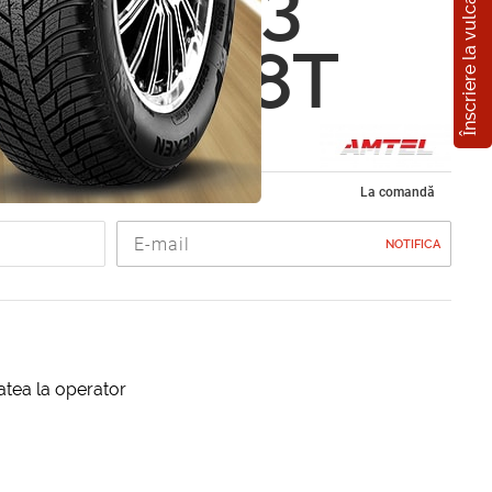
Înscriere la vulcanizare
Planet 3
0 R14 88T
e vara 185/70 R14
La comandă
NOTIFICA
itatea la operator