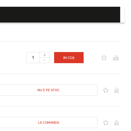
+
-
IN COȘ
NU E PE STOC
LA COMANDA