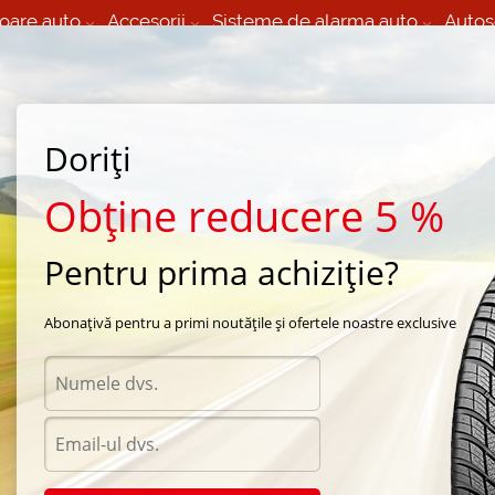
oare auto
Accesorii
Sisteme de alarma auto
Autos
60 066 000
+373 60 608 000
izare Mobila 24/7 non
Service auto in Chisinau
 toate regiunile
(L-V) 9:00 - 19:00
Doriți
(Sî) 09:00-19:00
Strada Calea Basarabiei 44
Obține reducere 5 %
Pentru prima achiziție?
a Amtel
/
Planet 3
/
Amtel Planet 3 185/70 R14 88T
Abonațivă pentru a primi noutățile și ofertele noastre exclusive
Anvel