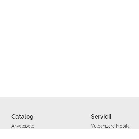
Catalog
Servicii
Anvelopele
Vulcanizare Mobila
Jante
Stocare anvelope