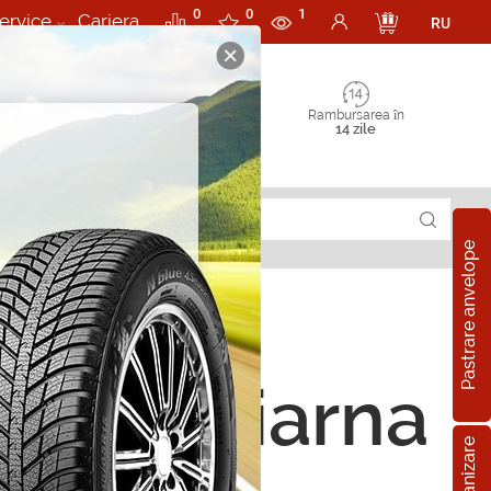
0
0
1
ervice
Cariera
RU
Rambursarea în
14 zile
Pastrare anvelope
ope de iarna