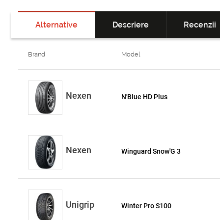
Alternative
Descriere
Recenzii
Brand
Model
Nexen
N'Blue HD Plus
Nexen
Winguard Snow'G 3
Unigrip
Winter Pro S100