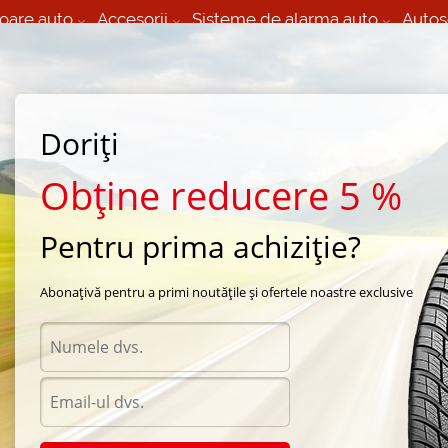
oare auto
Accesorii
Sisteme de alarma auto
Autos
60 066 000
+373 60 608 000
izare Mobila 24/7 non
Service auto in Chisinau
 toate regiunile
(L-V) 9:00 - 19:00
Doriți
(Sî) 09:00-19:00
Strada Calea Basarabiei 44
Obține reducere 5 %
Pentru prima achiziție?
rna Nokian
/
Hakkapeliitta 4
/
Nokian Hakkapeliitta 4 165/70 R14 81T
Abonațivă pentru a primi noutățile și ofertele noastre exclusive
Anvel