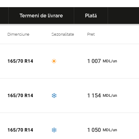
Termeni de livrare
Plată
Dimensiune
Sezonalitate
Pret
1 007
165/70 R14
MDL/un
1 154
165/70 R14
MDL/un
1 050
165/70 R14
MDL/un