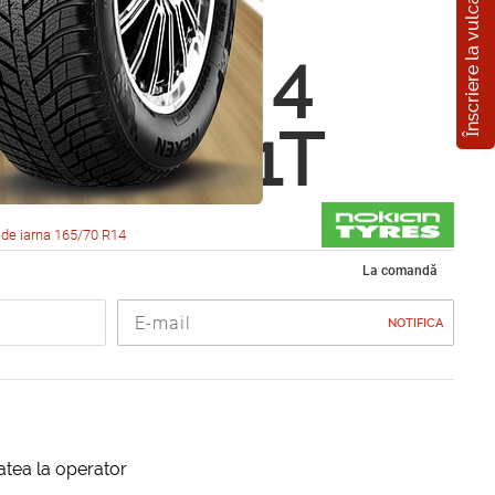
Înscriere la vulcanizare
n
eliitta 4
0 R14 81T
de iarna 165/70 R14
La comandă
NOTIFICA
itatea la operator