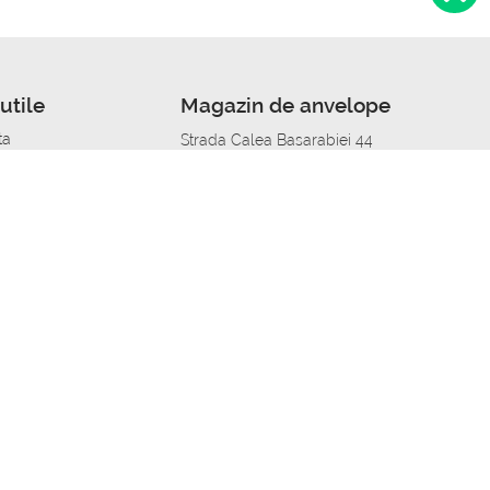
utile
Magazin de anvelope
ta
Strada Calea Basarabiei 44
edit
Service auto in Chisinau
a automobil
unile anvelopelor
Strada Calea Basarabiei 44
pelor în orașe
alitate
Aplicația Autoshina de pe telefon
itii Piese Auto Job
 Vulcanizare Mobila_de
 lucru
ailing centru Job
caroserie Job
o fara experienta Job
u Job