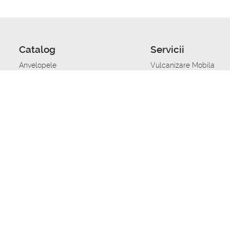
Catalog
Servicii
Anvelopele
Vulcanizare Mobila
Jante
Stocare anvelope
Uleiuri de motor
Schimbarea anvelopelo
Acumulatoare auto
Taierea benzii de rulare
Accesorii
Ajutor tehnic in caz de 
Sisteme de alarma auto
Asistenta tehnica la blo
Alimentarea cu combust
Pornirea acumulatorului
Repararea anvelopelor
Echilibrare anvelope