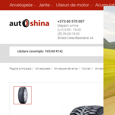
-
Anvelopele
Jante
Uleiuri de motor
Acumulat
+373 60 570 007
+373 
Magazin online
Vulcan
(L-V) 9:00 - 19:00
stop în
(Sî) 09:00-19:00
Strada Calea Basarabiei 44
căutare (exemplu: 165/60 R14)
Pagina principală
/
Anvelopele
/
Anvelope de iarna
/
Nokian
/
Anvelope de ia