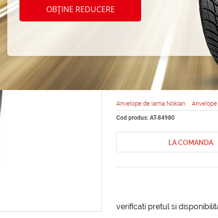
Nokia
OBȚINE REDUCERE
Hakkap
165/7
Anvelope de iarna Nokian
Anvelope 
Cod produs: AT-84980
LA COMANDA
verificati pretul si disponibil