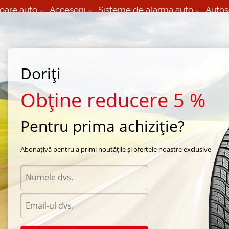
oare auto
Accesorii
Sisteme de alarma auto
Autos
60 066 000
+373 60 608 000
izare Mobila 24/7 non
Service auto in Chisinau
 toate regiunile
(L-V) 9:00 - 19:00
(Sî) 09:00-19:00
Strada Calea Basarabiei 44
Doriți
Obține reducere 5 %
Pentru prima achiziție?
pa automobil
Abonațivă pentru a primi noutățile și ofertele noastre exclusive
Diametru
Selecteaza
6
/
185
a