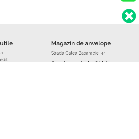
utile
Magazin de anvelope
ta
Strada Calea Basarabiei 44
edit
Service auto in Chisinau
a automobil
unile anvelopelor
Strada Calea Basarabiei 44
pelor în orașe
alitate
Aplicația Autoshina de pe telefon
itii Piese Auto Job
 Vulcanizare Mobila_de
 lucru
ailing centru Job
caroserie Job