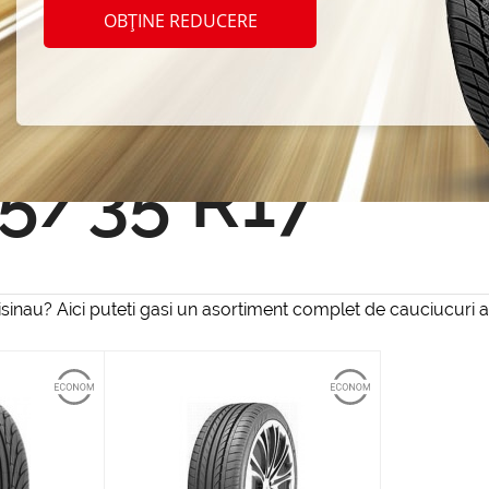
OBȚINE REDUCERE
Resetează filtrul
5/35 R17
isinau? Aici puteti gasi un asortiment complet de cauciucuri a