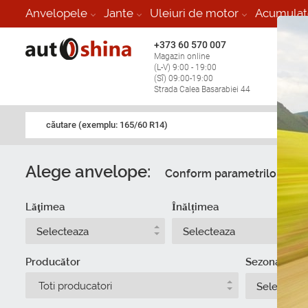
Anvelopele
Jante
Uleiuri de motor
Acumulat
+373 60 570 007
+373 
Magazin online
Vulcan
(L-V) 9:00 - 19:00
stop în
(Sî) 09:00-19:00
Strada Calea Basarabiei 44
căutare (exemplu: 165/60 R14)
Alege anvelope:
Conform parametrilor
Du
Lăţimea
Înălțimea
Selecteaza
Selecteaza
Producător
Sezonalitate
Toti producatori
Selecteaz