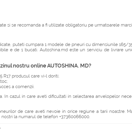
te si se recomanda a fi utilizate obligatoriu pe urmatoarele marci
 indicate, puteti cumpara 1 modele de pneuri cu dimensiunile 165/3
ibile e de 1 bucati. Autoshina.md este un serviciu de livrare u
agazinul nostru online AUTOSHINA. MD?
5 R17 produsul care vi-l doriti;
toc;
succes a comenzii.
. In cazul in care aveti dificultati in selectarea anvelopelor nece
rilor de care aveti nevoie in orice regiune a tarii noastre. Mai 
rii nostri la numarul de telefon +37360066000.
?