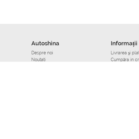
Autoshina
Informații 
Despre noi
Livrarea şi pla
Noutati
Сumpăra in cr
r
Cariera
Anvelope dup
Contacte
Toate dimensi
accident
Condiții de returnare
Livrare anvelo
care
Politica de confidențialitate
Bine sa stii
ibil
A deveni furnizor de anvelope
Program de loi
Vopsitor Auto Job
Manager Achiz
Mecanic Auto Job
Specialist la
lucru
Tehnician Auto_de lucru
Sudor Auto_de
Tinichigiu Auto Job
Specialist det
Electrician Auto Job
Tinichigiu de 
Reparator cutii de viteze_de lucru