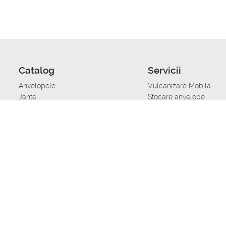
Catalog
Servicii
Anvelopele
Vulcanizare Mobila
Jante
Stocare anvelope
Uleiuri de motor
Schimbarea anvelopelo
Acumulatoare auto
Taierea benzii de rulare
Accesorii
Ajutor tehnic in caz de 
Sisteme de alarma auto
Asistenta tehnica la blo
Alimentarea cu combust
Pornirea acumulatorului
Repararea anvelopelor
Echilibrare anvelope