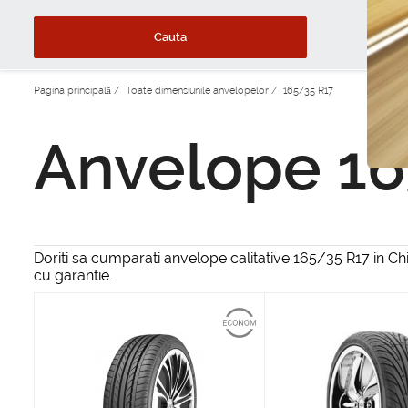
Cauta
Pagina principală
/
Toate dimensiunile anvelopelor
/
165/35 R17
Anvelope 16
Doriti sa cumparati anvelope calitative 165/35 R17 in Ch
cu garantie.