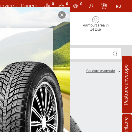
0
0
0
ervice
Cariera
RU
Rambursarea în
14 zile
Pastrare anvelope
Cautare аvansata
?
R15
5