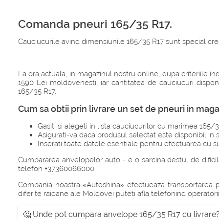
Comanda pneuri 165/35 R17.
Cauciucurile avind dimensiunile 165/35 R17 sunt special crea
La ora actuala, in magazinul nostru online, dupa criteriile
1590 Lei moldovenesti, iar cantitatea de cauciucuri dispon
165/35 R17.
Cum sa obtii prin livrare un set de pneuri in m
Gasiti si alegeti in lista cauciucurilor cu marimea 165/3
Asigurati-va daca produsul selectat este disponibil in s
Inserati toate datele esentiale pentru efectuarea cu 
Cumpararea anvelopelor auto - e o sarcina destul de dificila
telefon +37360066000.
Compania noastra «Autoshina» efectueaza transportarea pneu
diferite raioane ale Moldovei puteti afla telefonind operato
🤔 Unde pot cumpara anvelope 165/35 R17 cu livrare