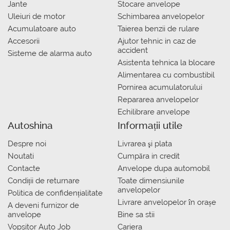
Jante
Stocare anvelope
Uleiuri de motor
Schimbarea anvelopelor
Acumulatoare auto
Taierea benzii de rulare
Accesorii
Ajutor tehnic in caz de
accident
Sisteme de alarma auto
Asistenta tehnica la blocare
Alimentarea cu combustibil
Pornirea acumulatorului
Repararea anvelopelor
Echilibrare anvelope
Autoshina
Informații utile
Despre noi
Livrarea şi plata
Noutati
Сumpăra in credit
Contacte
Anvelope dupa automobil
Condiții de returnare
Toate dimensiunile
anvelopelor
Politica de confidențialitate
Livrare anvelopelor în orașe
A deveni furnizor de
anvelope
Bine sa stii
Vopsitor Auto Job
Cariera