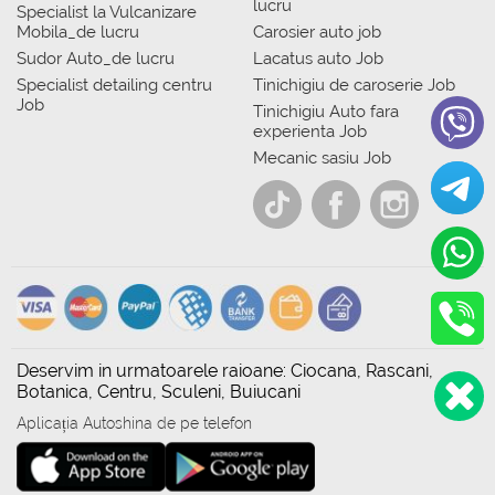
lucru
Specialist la Vulcanizare
Mobila_de lucru
Carosier auto job
Sudor Auto_de lucru
Lacatus auto Job
Specialist detailing centru
Tinichigiu de caroserie Job
Job
Tinichigiu Auto fara
experienta Job
Mecanic sasiu Job
Deservim in urmatoarele raioane: Ciocana, Rascani,
Botanica, Centru, Sculeni, Buiucani
Aplicația Autoshina de pe telefon