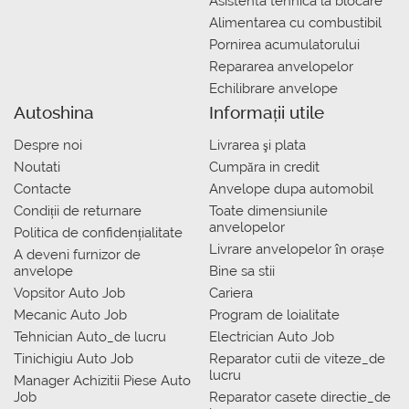
Asistenta tehnica la blocare
Alimentarea cu combustibil
Pornirea acumulatorului
Repararea anvelopelor
Echilibrare anvelope
Autoshina
Informații utile
Despre noi
Livrarea şi plata
Noutati
Сumpăra in credit
Contacte
Anvelope dupa automobil
Condiții de returnare
Toate dimensiunile
anvelopelor
Politica de confidențialitate
Livrare anvelopelor în orașe
A deveni furnizor de
anvelope
Bine sa stii
Vopsitor Auto Job
Cariera
Mecanic Auto Job
Program de loialitate
Tehnician Auto_de lucru
Electrician Auto Job
Tinichigiu Auto Job
Reparator cutii de viteze_de
lucru
Manager Achizitii Piese Auto
Job
Reparator casete directie_de