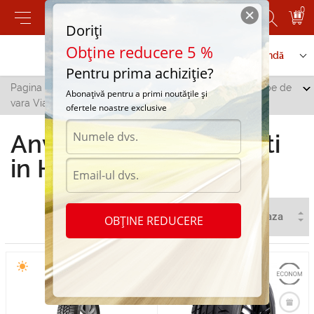
0
Doriți
Obține reducere 5 %
Contactați-ne
Serviciu de comandă
Pentru prima achiziție?
Pagina principală
/
Toate orașele
/
Hincesti
/
Anvelope de
Abonațivă pentru a primi noutățile și
vara Viatti in Hincesti
ofertele noastre exclusive
Anvelope de vara Viatti
in Hincesti
OBȚINE REDUCERE