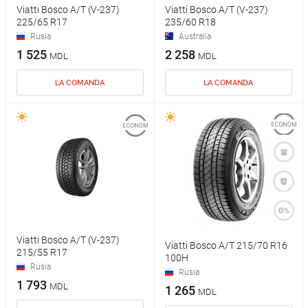
Viatti Bosco A/T (V-237)
Viatti Bosco A/T (V-237)
225/65 R17
235/60 R18
Rusia
Australia
1 525
2 258
MDL
MDL
LA COMANDA
LA COMANDA
Viatti Bosco A/T (V-237)
Viatti Bosco A/T 215/70 R16
215/55 R17
100H
Rusia
Rusia
1 793
MDL
1 265
MDL