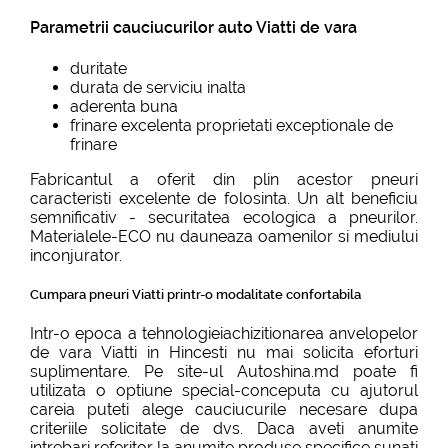
Parametrii cauciucurilor auto Viatti de vara
duritate
durata de serviciu inalta
aderenta buna
frinare excelenta proprietati exceptionale de
frinare
Fabricantul a oferit din plin acestor pneuri
caracteristi excelente de folosinta. Un alt beneficiu
semnificativ - securitatea ecologica a pneurilor.
Materialele-ECO nu dauneaza oamenilor si mediului
inconjurator.
Cumpara pneuri Viatti printr-o modalitate confortabila
Intr-o epoca a tehnologieiachizitionarea anvelopelor
de vara Viatti in Hincesti nu mai solicita eforturi
suplimentare. Pe site-ul Autoshina.md poate fi
utilizata o optiune special-conceputa cu ajutorul
careia puteti alege cauciucurile necesare dupa
criteriile solicitate de dvs. Daca aveti anumite
intrebari referitor la anumite produse specifice sunati