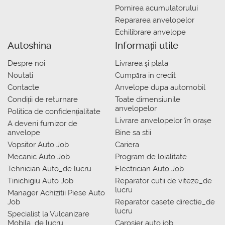
Pornirea acumulatorului
Repararea anvelopelor
Echilibrare anvelope
Autoshina
Informații utile
Despre noi
Livrarea şi plata
Noutati
Сumpăra in credit
Contacte
Anvelope dupa automobil
Condiții de returnare
Toate dimensiunile
anvelopelor
Politica de confidențialitate
Livrare anvelopelor în orașe
A deveni furnizor de
anvelope
Bine sa stii
Vopsitor Auto Job
Cariera
Mecanic Auto Job
Program de loialitate
Tehnician Auto_de lucru
Electrician Auto Job
Tinichigiu Auto Job
Reparator cutii de viteze_de
lucru
Manager Achizitii Piese Auto
Job
Reparator casete directie_de
lucru
Specialist la Vulcanizare
Mobila_de lucru
Carosier auto job