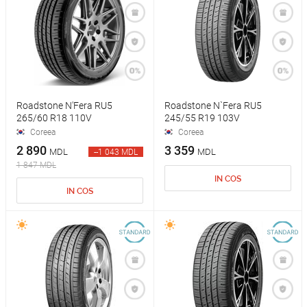
Roadstone N'Fera RU5
Roadstone N`Fera RU5
265/60 R18 110V
245/55 R19 103V
Coreea
Coreea
2 890
3 359
MDL
MDL
--1 043 MDL
1 847 MDL
IN COS
IN COS