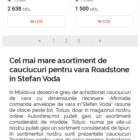
Coreea
Coreea
2 638
1 500
MDL
MDL
IN COS
IN COS
1
2
3
...
Cel mai mare asortiment de
cauciucuri pentru vara Roadstone
in Stefan Voda
In Moldova deseori e greu de achizitionat cauciucuri
de vara cu dimensiunile necesare. Afirmatia
comanda anvelope de vara in"Stefan Voda" rasuna
de obicei peste tot. Totusi, doar in magazinul nostru
online Autoshina.md puteti gasi un asortiment
considerabil de modele. Totusi, numai pe site-ul
nostru puteti gasi un sortiment considerabil de tipuri.
In sortimentul nostru sunt prezentate cauciucuri
Roadstone pentru vara de orice marime. Selectarea