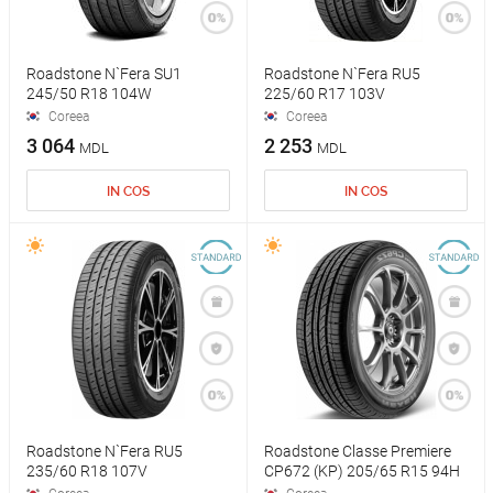
Roadstone N`Fera SU1
Roadstone N`Fera RU5
245/50 R18 104W
225/60 R17 103V
Coreea
Coreea
3 064
2 253
MDL
MDL
IN COS
IN COS
Roadstone N`Fera RU5
Roadstone Classe Premiere
235/60 R18 107V
CP672 (KP) 205/65 R15 94H