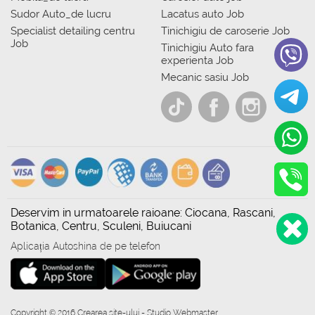
Sudor Auto_de lucru
Lacatus auto Job
Specialist detailing centru
Tinichigiu de caroserie Job
Job
Tinichigiu Auto fara
experienta Job
Mecanic sasiu Job
Deservim in urmatoarele raioane: Ciocana, Rascani,
Botanica, Centru, Sculeni, Buiucani
Aplicația Autoshina de pe telefon
Copyright © 2016 Crearea site-ului - Studio Webmaster