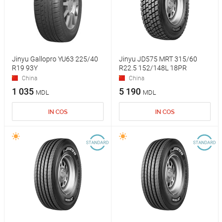
Jinyu Gallopro YU63 225/40
Jinyu JD575 MRT 315/60
R19 93Y
R22.5 152/148L 18PR
China
China
1 035
5 190
MDL
MDL
IN COS
IN COS