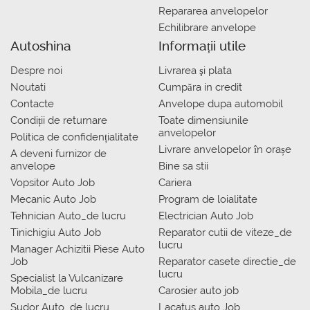
Repararea anvelopelor
Echilibrare anvelope
Autoshina
Informații utile
Despre noi
Livrarea şi plata
Noutati
Сumpăra in credit
Contacte
Anvelope dupa automobil
Condiții de returnare
Toate dimensiunile
anvelopelor
Politica de confidențialitate
Livrare anvelopelor în orașe
A deveni furnizor de
anvelope
Bine sa stii
Vopsitor Auto Job
Cariera
Mecanic Auto Job
Program de loialitate
Tehnician Auto_de lucru
Electrician Auto Job
Tinichigiu Auto Job
Reparator cutii de viteze_de
lucru
Manager Achizitii Piese Auto
Job
Reparator casete directie_de
lucru
Specialist la Vulcanizare
Mobila_de lucru
Carosier auto job
Sudor Auto_de lucru
Lacatus auto Job