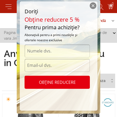
0
Doriți
Obține reducere 5 %
Contactați-ne
Serviciu de comandă
Pentru prima achiziție?
Pagina principală
/
Toate orașele
/
Cainari
/
Anvelope de
Abonațivă pentru a primi noutățile și
vara Jinyu in Cainari
ofertele noastre exclusive
Anvelope de vara Jinyu
in Cainari
OBȚINE REDUCERE