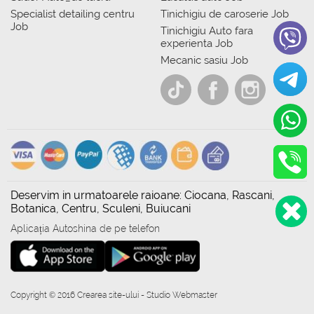
Specialist detailing centru
Tinichigiu de caroserie Job
Job
Tinichigiu Auto fara
experienta Job
Mecanic sasiu Job
Deservim in urmatoarele raioane: Ciocana, Rascani,
Botanica, Centru, Sculeni, Buiucani
Aplicația Autoshina de pe telefon
Copyright © 2016 Crearea site-ului - Studio Webmaster