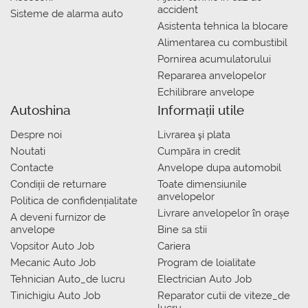
accident
Sisteme de alarma auto
Asistenta tehnica la blocare
Alimentarea cu combustibil
Pornirea acumulatorului
Repararea anvelopelor
Echilibrare anvelope
Autoshina
Informații utile
Despre noi
Livrarea şi plata
Noutati
Сumpăra in credit
Contacte
Anvelope dupa automobil
Condiții de returnare
Toate dimensiunile
anvelopelor
Politica de confidențialitate
Livrare anvelopelor în orașe
A deveni furnizor de
anvelope
Bine sa stii
Vopsitor Auto Job
Cariera
Mecanic Auto Job
Program de loialitate
Tehnician Auto_de lucru
Electrician Auto Job
Tinichigiu Auto Job
Reparator cutii de viteze_de