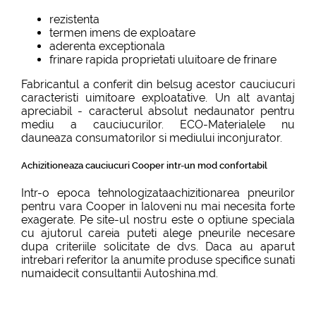
rezistenta
termen imens de exploatare
aderenta exceptionala
frinare rapida proprietati uluitoare de frinare
Fabricantul a conferit din belsug acestor cauciucuri
caracteristi uimitoare exploatative. Un alt avantaj
apreciabil - caracterul absolut nedaunator pentru
mediu a cauciucurilor. ECO-Materialele nu
dauneaza consumatorilor si mediului inconjurator.
Achizitioneaza cauciucuri Cooper intr-un mod confortabil
Intr-o epoca tehnologizataachizitionarea pneurilor
pentru vara Cooper in Ialoveni nu mai necesita forte
exagerate. Pe site-ul nostru este o optiune speciala
cu ajutorul careia puteti alege pneurile necesare
dupa criteriile solicitate de dvs. Daca au aparut
intrebari referitor la anumite produse specifice sunati
numaidecit consultantii Autoshina.md.