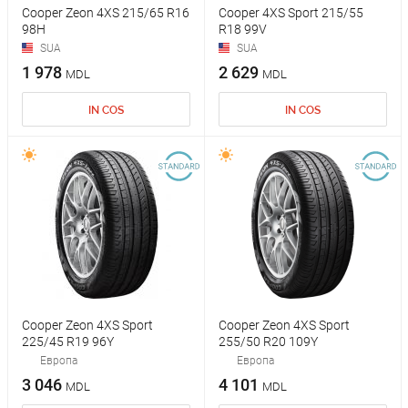
Cooper Zeon 4XS 215/65 R16
Cooper 4XS Sport 215/55
98H
R18 99V
SUA
SUA
1 978
2 629
MDL
MDL
IN COS
IN COS
Cooper Zeon 4XS Sport
Cooper Zeon 4XS Sport
225/45 R19 96Y
255/50 R20 109Y
Европа
Европа
3 046
4 101
MDL
MDL