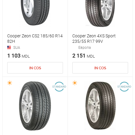
Cooper Zeon CS2 185/60 R14
Cooper Zeon 4XS Sport
82H
235/55 R17 99V
SUA
Европа
1 103
2 151
MDL
MDL
IN COS
IN COS