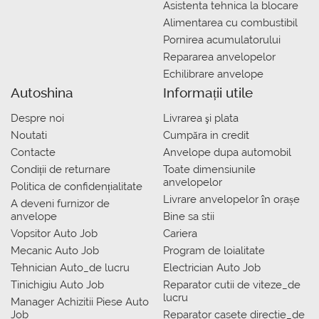
Asistenta tehnica la blocare
Alimentarea cu combustibil
Pornirea acumulatorului
Repararea anvelopelor
Echilibrare anvelope
Autoshina
Informații utile
Despre noi
Livrarea şi plata
Noutati
Сumpăra in credit
Contacte
Anvelope dupa automobil
Condiții de returnare
Toate dimensiunile
anvelopelor
Politica de confidențialitate
Livrare anvelopelor în orașe
A deveni furnizor de
anvelope
Bine sa stii
Vopsitor Auto Job
Cariera
Mecanic Auto Job
Program de loialitate
Tehnician Auto_de lucru
Electrician Auto Job
Tinichigiu Auto Job
Reparator cutii de viteze_de
lucru
Manager Achizitii Piese Auto
Job
Reparator casete directie_de