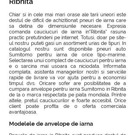
Ribnita
Chiar si in cele mai mari orase ale tarii uneori este
destul de dificil de achizitionat pneuri de iarna care
sa detina de dimensiunile necesare. Expresia
comanda cauciucuri de iarna in"Ribnita" rasuna
practic pretutindeni pe internet. Totusi, doar pe site-
ul nostru puteti gasi un asortiment urias de tipuri. In
catalogul nostru sunt disponibile pneuri auto
Sumitomo pentru iarna de orice tipo-marime.
Selectarea unui complect de cauciucuri pentru iarna
e o sarcina mai usoara ca niciodata. Informatia
completa, asistenta managerilor nostri si serviciile
rapide de livrare va vor ajuta pentru a economisi
timpul dvs. Oricare sofer are posibilitatea de a
cumpara anvelope pentru iarna Sumitomo in Ribnita
de la o marca respectata pe piata mondiala. Printre
altele, pretul cauciucurilor e foarte accesibil. Orice
client poate profita de o oferta comerciala
avantajoasa.
Modelele de anvelope de iarna