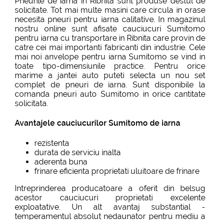
Pneurile de iarna in Ribnita sunt produse destul de
solicitate. Tot mai multe masini care circula in orase
necesita pneuri pentru iarna calitative. In magazinul
nostru online sunt afisate cauciucuri Sumitomo
pentru iarna cu transportare in Ribnita care provin de
catre cei mai importanti fabricanti din industrie. Cele
mai noi anvelope pentru iarna Sumitomo se vind in
toate tipo-dimensiunile practice. Pentru orice
marime a jantei auto puteti selecta un nou set
complet de pneuri de iarna. Sunt disponibile la
comanda pneuri auto Sumitomo in orice cantitate
solicitata.
Avantajele cauciucurilor Sumitomo de iarna
rezistenta
durata de serviciu inalta
aderenta buna
frinare eficienta proprietati uluitoare de frinare
Intreprinderea producatoare a oferit din belsug
acestor cauciucuri proprietati excelente
exploatative. Un alt avantaj substantial -
temperamentul absolut nedaunator pentru mediu a